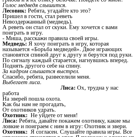
Голос медведя слышится.
Лесовик:
Ребята, угадайте кто это?
Пришел в гости, стал реветь
Невоздержанный (медведь).
А реветь он стал от скуки. Ему хочется с вами
поиграть в игру.
-
Миша, расскажи правила своей игры.
Медведь
:
Я хочу поиграть в игру, которая
называется «Борьба медведей». Двое играющих
становятся спиной друг к другу и берутся под руки.
По сигналу каждый старается, нагнувшись вперед.
Поднять другого себе на спину.
За кадром слышатся выстрел.
Спасибо, ребята, развеселили меня.
Выбегает лиса.
Лиса:
Ох, трудна у нас
работа
На зверей
пошла охота.
Как бы нам не прогадать,
От охотников удрать.
Охотник:
Не уйдете от меня!
Лиса:
Ребята, давайте покажем охотнику, какие мы
ловкие и поиграем с ним в игру: Охотник и звери.
Охотник:
Я согласен. Слушайте правила игры. Все