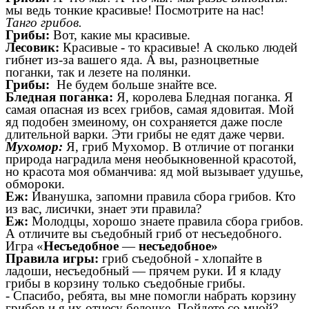
мы ведь тонкие красивые! Посмотрите на нас!
Танго грибов.
Грибы:
Вот, какие мы красивые.
Лесовик:
Красивые
-
то красивые! А сколько людей
гибнет из-за вашего яда. А вы, разноцветные
поганки, так и лезете на полянки.
Грибы:
Не будем больше знайте все.
Бледная поганка:
Я, королева Бледная поганка. Я
самая опасная из всех грибов, самая ядовитая. Мой
яд подобен змеиному, он сохраняется даже после
длительной варки. Эти грибы не едят даже черви.
Мухомор:
Я, гриб Мухомор. В отличие от поганки
природа наградила меня необыкновенной красотой,
но красота моя обманчива: яд мой вызывает удушье,
обмороки.
Еж:
Иванушка, запомни правила сбора грибов. Кто
из вас, лисички, знает эти правила?
Еж:
Молодцы, хорошо знаете правила сбора грибов.
А отличите вы съедобный гриб от несъедобного.
Игра «
Несъедобное
—
несъедобное»
Правила игры:
гриб съедобной
-
хлопайте в
ладоши, несъедобный
—
прячем руки. И
я кладу
грибы в корзину только съедобные грибы.
-
Спасибо, ребята, вы мне помогли набрать корзину
грибов и я их отнесу белочке. Пойдете со мной?