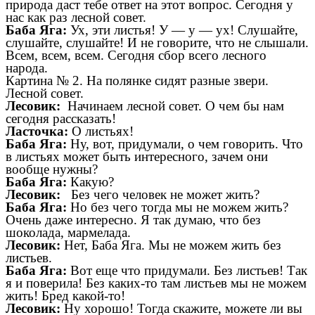
природа даст тебе ответ на этот вопрос. Сегодня у
нас как раз лесной совет.
Баба Яга:
Ух, эти листья! У
—
у
—
ух! Слушайте,
слушайте, слушайте! И не говорите, что не слышали.
Всем, всем, всем. Сегодня сбор всего лесного
народа.
Картина № 2. На полянке сидят разные звери.
Лесной совет.
Лесовик:
Начинаем лесной совет. О чем бы нам
сегодня рассказать!
Ласточка:
О листьях!
Баба Яга:
Ну, вот, придумали, о чем говорить. Что
в листьях может быть интересного, зачем они
вообще нужны?
Баба Яга:
Какую?
Лесовик:
Без чего человек не может жить?
Баба Яга:
Но без чего тогда мы не можем жить?
Очень даже интересно. Я так думаю, что без
шоколада, мармелада.
Лесовик:
Нет, Баба Яга. Мы не можем жить без
листьев.
Баба Яга:
Вот еще что придумали. Без листьев! Так
я и поверила! Без каких-то там листьев мы не можем
жить! Бред какой-то!
Лесовик:
Ну хорошо! Тогда скажите, можете ли вы