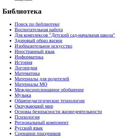
Библиотека
Поиск по библиотеке
Воспитательная работа
Для комплексов "Детский сад-начальная школа"
Здоровый образ жизни
Изобразительное искусство
Иностранный язык
Информатика
История
Логопедия
Математика
Материалы для родителей
Материалы МО
Междисциплинарное обобщение
Музыка
Общепедагогические технологии
Окружающий мир
Основы безопасности жизнедеятельности
Психология
Региональный компонент
Русский язык
Сценарии праздников