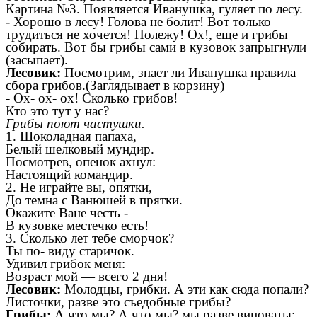
Картина №3. Появляется Иванушка, гуляет по лесу.
-
Хорошо в лесу! Голова не болит! Вот только
трудиться не хочется! Полежу! Ох!, еще и грибы
собирать. Вот бы грибы сами в кузовок запрыгнули
(засыпает).
Лесовик:
Посмотрим, знает ли Иванушка правила
сбора грибов.(Заглядывает в корзину)
-
Ох- ох- ох! Сколько грибов!
Кто это тут у нас?
Грибы поют частушки.
1. Шоколадная папаха,
Белый шелковый мундир.
Посмотрев, опенок ахнул:
Настоящий командир.
2. Не играйте вы, опятки,
До темна с Ванюшей в прятки.
Окажите Ване честь
-
В кузовке местечко есть!
3. Сколько лет тебе сморчок?
Ты по- виду старичок.
Удивил грибок меня:
Возраст мой
—
всего 2 дня!
Лесовик:
Молодцы, грибки. А эти как сюда попали?
Листочки, разве это съедобные грибы?
Грибы:
А что мы? А что мы? мы разве виноваты: