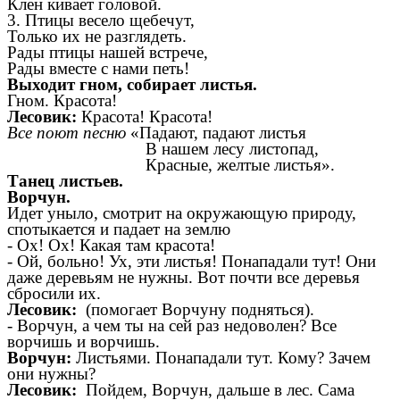
Клен кивает головой.
3. Птицы весело щебечут,
Только их не разглядеть.
Рады птицы нашей встрече,
Рады вместе с нами петь!
Выходит гном, собирает листья.
Гном. Красота!
Лесовик:
Красота! Красота!
Все поют песню
«Падают, падают листья
В нашем лесу листопад,
Красные, желтые листья».
Танец листьев.
Ворчун.
Идет уныло, смотрит на окружающую природу,
спотыкается и падает на землю
-
Ох! Ох! Какая там красота!
-
Ой, больно! Ух, эти листья! Понападали тут! Они
даже деревьям не нужны. Вот почти все деревья
сбросили их.
Лесовик:
(помогает Ворчуну подняться).
-
Ворчун, а чем ты на сей раз недоволен? Все
ворчишь и ворчишь.
Ворчун:
Листьями. Понападали тут. Кому? Зачем
они нужны?
Лесовик:
Пойдем, Ворчун, дальше в лес. Сама