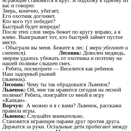
играющие становятся в круг. Я подхожу к одному из
вас и говорю:
Зверь, конечно, убегает,
Его охотник догоняет.
Кто кого тут победит?
Быстрый будет впереди!
После этих слов зверь бежит по кругу вправо, а я
влево. Выигрывает тот, кто быстрей займет пустое
место.
-
Обыграли вы меня. Бежите в лес.
(
звери убегают и
смеются).
Лесовик:
Доволен медведь,
зверям удалось убежать от охотника и поэтому на
нашей полянке слышен смех.
-
Ребята, посмотрите
—
Веселится как ребенок
Наш задорный рыжий
(львенок).
Лесовик:
Чему ты так обрадовался Львенок?
Львенок:
Ой, мне так нравится сегодня на лесной
полянке! Ребята, поиграйте со мной в игру
«Капкан».
Ворчун:
А можно и я с вами? Львенок, расскажи
правила игры.
Львенок:
Слушайте внимательно.
Становятся играющие парами друг против друга.
Держатся за руки. Остальные дети пробегают между