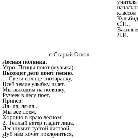
учителя
начальн
классов
Кульбид
С.П.,
Василье
Л.И.
г. Старый Оскол
Лесная полянка.
Утро. Птицы поют (музыка).
Выходят дети поют песню.
1. Свети солнце спозаранку,
Всей земле улыбку шлет.
Мы выходим на полянку,
Ручеек в лесу поет.
Припев:
Ля- ля, ля-ля...
Мы все поем,
Хорошо в краю лесном!
2. Теплый ветер гладит лица,
Лес шумит густой листвой,
Дуб нам хочет поклониться,