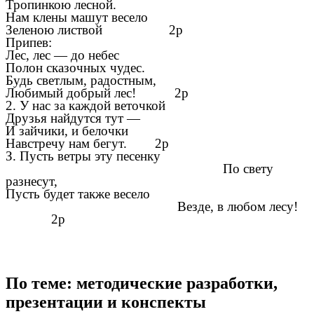
Тропинкою лесной.
Нам клены машут весело
Зеленою листвой 2р
Припев:
Лес, лес
—
до небес
Полон сказочных чудес.
Будь светлым, радостным,
Любимый добрый лес! 2р
2. У нас за каждой веточкой
Друзья найдутся тут
—
И зайчики, и белочки
Навстречу нам бегут. 2р
З. Пусть ветры эту песенку
По свету
разнесут,
Пусть будет также весело
Везде, в любом лесу!
2р
По теме: методические разработки,
презентации и конспекты