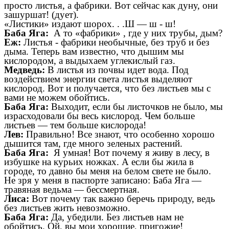
просто листья,
а фабрики. Вот сейчас как дуну, они
зашуршат! (дует).
«Листики» издают шорох.
.
.Ш
—
ш
-
ш!
Баба Яга:
А то «фабрики»
,
где у них трубы, дым?
Еж:
Листья
-
фабрики необычные, без труб и без
дыма. Теперь вам известно, что дышим мы
кислородом, а выдыхаем углекислый газ.
Медведь:
В листья из почвы идет вода. Под
воздействием энергии света листья выделяют
кислород. Вот и получается, что без листьев мы с
вами не можем обойтись.
Баба Яга:
Выходит, если бы листочков не было, мы
израсходовали бы весь кислород. Чем больше
листьев
—
тем больше кислорода!
Лев:
Правильно! Все знают, что особенно хорошо
дышится там, где много зеленых растений.
Баба Яга:
Я умная! Вот почему я живу в лесу, в
избушке на курьих ножках. А если бы жила в
городе, то давно бы меня на белом свете не было.
Не зря у меня в паспорте записано: Баба Яга —
травяная ведьма
—
бессмертная.
Лиса:
Вот почему так важно беречь природу, ведь
без листьев жить невозможно.
Баба Яга:
Да, убедили. Без листьев нам не
обойтись. Ой, вы мои хорошие, пригожие!