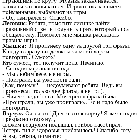
играющими по кругу. Музыка заканчивается,
капканы захлопываются. Игроки, оказавшиеся
пойманными. выбывают из игры.
-
Ох, наигрался я! Спасибо.
Лесовик:
Ребята, помогите лисичке найти
правильный ответ и получить приз, который лиса
обещала ежу. Поможет мне мышка рассказать
правила игры.
Мышка:
Я произнесу одну за другой три фразы.
Каждую фразу вы должны за мной хором
повторить. Сумеете?
Кто сумеет, тот получит приз. Начинаю.
-
Сегодня хорошая погода.
-
Мы любим веселые игры.
-
Поиграли, вы уже проиграли!
(Как, почему?
—
недоумевают ребята. Ведь вы
произнесли только две фразы, а не три).
-
Ничего подобного. Моя третья фраза была:
«Проиграли, вы уже проиграли». Ее и надо было
повторить.
Ворчун:
Ох-ох-ох! Да что это я ворчу! Я же сегодня
прекрасно отдохнул,
свежим воздухом подышал, грибов насобирал.
Теперь сил и здоровья прибавилось! Спасибо лесу!
А вы, ребята, помните: