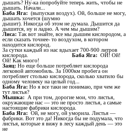
дышать? Ну-ка попробуйте теперь жить, чтобы не
дышать. Начали...
Баба Яга:
(выпуская воздух). Ой, больше не могу,
дышать хочется (шумно
дышит). Никогда об этом не думала. Дышится да
дышится, ну и ладно. А чем мы дышим?
Лиса:
Так вот знайте, все мы дышим кислородом, а
если сказать точнее- то воздухом, в котором
находится кислород.
За сутки каждый из нас вдыхает 700-900 литров
кислорода.
Баба Яга:
ОЙ! Ой!
Ой! Как много!
Заяц:
Но еще больше потребляет кислорода
легковой автомобиль. За 1000км пробега он
потребляет столько кислорода, сколько хватило бы
одному человеку на целый год...
Баба Яга:
Но я все таки не понимаю, при чем же
тут листья?
Мышка:
А при том, дорогие мои, что листья,
окружающие нас
—
это не просто листья, а самые
настоящие фабрики кислорода.
Баба Яга:
Ой, не могу, ой уморила. Листья
—
фабрики. Вот это да! Никогда бы не подумала, что
листья, которые я вижу в лесу каждый день
—
это
не