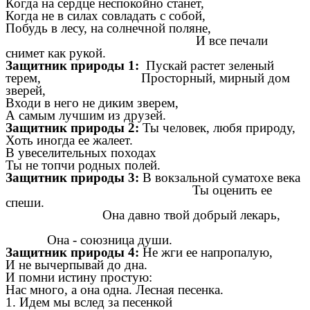
Когда на сердце неспокойно станет,
Когда не в силах совладать с собой,
Побудь в лесу, на солнечной поляне,
И все печали
снимет как рукой.
Защитник природы 1:
Пускай растет зеленый
терем, Просторный, мирный дом
зверей,
Входи в него не диким зверем,
А самым лучшим из друзей.
Защитник природы 2:
Ты человек, любя природу,
Хоть иногда ее жалеет.
В увеселительных походах
Ты не топчи родных полей.
Защитник природы 3:
В вокзальной суматохе века
Ты оценить ее
спеши.
Она давно твой добрый лекарь,
Она
-
союзница души.
Защитник природы 4:
Не жги ее напропалую,
И не вычерпывай до дна.
И помни истину простую:
Нас много, а она одна. Лесная песенка.
1. Идем мы вслед за песенкой