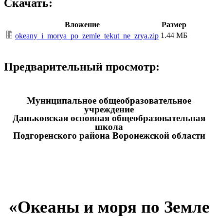
Скачать:
Вложение
Размер
1.44 МБ
okeany_i_morya_po_zemle_tekut_ne_zrya.zip
Предварительный просмотр:
Муниципальное общеобразовательное
учреждение
Даньковская основная общеобразовательная
школа
Подгоренского района Воронежской области
«Океаны и моря по Земле