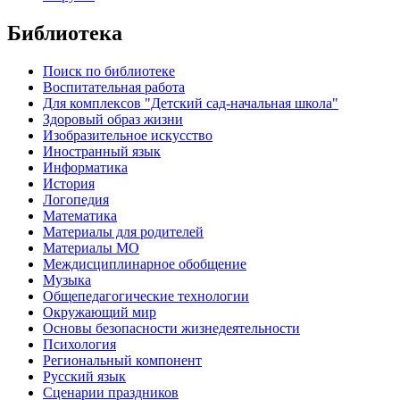
Библиотека
Поиск по библиотеке
Воспитательная работа
Для комплексов "Детский сад-начальная школа"
Здоровый образ жизни
Изобразительное искусство
Иностранный язык
Информатика
История
Логопедия
Математика
Материалы для родителей
Материалы МО
Междисциплинарное обобщение
Музыка
Общепедагогические технологии
Окружающий мир
Основы безопасности жизнедеятельности
Психология
Региональный компонент
Русский язык
Сценарии праздников