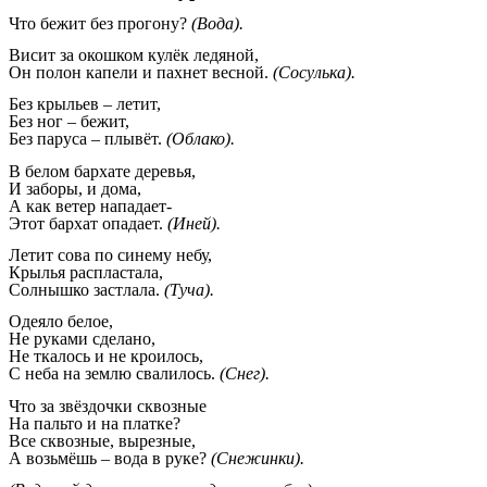
Что бежит без прогону?
(Вода).
Висит за окошком кулёк ледяной,
Он полон капели и пахнет весной.
(Сосулька).
Без крыльев – летит,
Без ног – бежит,
Без паруса – плывёт.
(Облако).
В белом бархате деревья,
И заборы, и дома,
А как ветер нападает-
Этот бархат опадает.
(Иней).
Летит сова по синему небу,
Крылья распластала,
Солнышко застлала.
(Туча).
Одеяло белое,
Не руками сделано,
Не ткалось и не кроилось,
С неба на землю свалилось.
(Снег).
Что за звёздочки сквозные
На пальто и на платке?
Все сквозные, вырезные,
А возьмёшь – вода в руке?
(Снежинки).