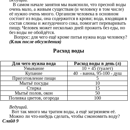
В самом начале занятия мы выяснили, что пресной воды
очень мало, а живым существам (и человеку в том числе)
её нужно очень много. Организм человека в основном
состоит из воды, она содержится в крови; вода, входящая в
состав слюны и желудочного сока, помогает переваривать
пищу. Человек может несколько дней прожить без еды, но
без воды не обойдётся.
Вопрос: для чего ещё кроме питья нужна вода человеку?
(Клик после обсуждения)
Расход воды
Для чего нужна вода
Расход воды в день (л)
Умывание
10 + 45 (туалет)
Купание
40 - ванна, 95-100 - душ
Приготовление пищи
5
Мытьё посуды
10
Стирка
15
Мытьё полов, окон
50
Поливка цветов, огорода
100
Ведущий.
Вот так много мы тратим воды, а ещё загрязняем её.
Можно ли что-нибудь сделать, чтобы сэкономить воду?
Слайд 9