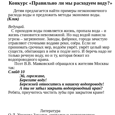
Конкурс «Правильно ли мы расходуем воду?»
Детям предлагается найти примеры неэкономичного
расхода воды и предложить методы экономии воды.
(Клик)
Ведущий.
С приходом воды появляется жизнь, пропала вода – и
жизнь становится невозможной. Но над водой нависла
угроза – загрязнение. Заводы, фабрики, города зачастую
отравляют сточными водами реки, озёра. Если не
принимать срочных мер, водоём умрёт, умрёт целый мир
существ, обитающих в нём и подле него. И беречь надо не
только речную воду, но и ту, которая бежит из
водопроводного крана.
Поэт В.В. Маяковский обращался к жителям Москвы
так:
Слайд 10
Эй, горожане,
Берегите воду!
Бережней относитесь к нашему водопроводу!
А ты не забыл закрыть водопроводный кран?
Ребята, приучитесь чистить зубы при закрытом кране!
Литература
О.Д. Ушакова Загадки, считалки и скороговорки: