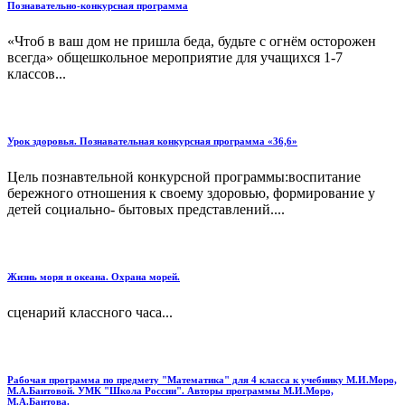
Познавательно-конкурсная программа
«Чтоб в ваш дом не пришла беда, будьте с огнём осторожен
всегда» общешкольное мероприятие для учащихся 1-7
классов...
Урок здоровья. Познавательная конкурсная программа «36,6»
Цель познавтельной конкурсной программы:воспитание
бережного отношения к своему здоровью, формирование у
детей социально- бытовых представлений....
Жизнь моря и океана. Охрана морей.
сценарий классного часа...
Рабочая программа по предмету "Математика" для 4 класса к учебнику М.И.Моро,
М.А.Бантовой. УМК "Школа России". Авторы программы М.И.Моро,
М.А.Бантова.