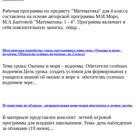
Рабочая программа по предмету "Математика" для 4 класса
составлена на основе авторской программы М.И.Моро,
М.А.Бантовой "Математика. 1 - 4". Программа включает в
себя пояснительную записку, общу...
Методическая разработка урока окружающего мира тема «Океаны и моря -
водоёмы. Обитатели солёных водоёмов» во 2 классе
Тема урока: Океаны и моря – водоемы. Обитатели солёных
водоемов.Цель урока: создать условия для формирования у
учащихся знаний об океане и море и обитателях соленых
водоемов чере...
Путешествие по облакам - познавательная конкурсная программа в летнем лагере.
В материале представлен конспект летней игровой
программы для младших школьников. Тема- день набледения
за облаками (19 июня)....