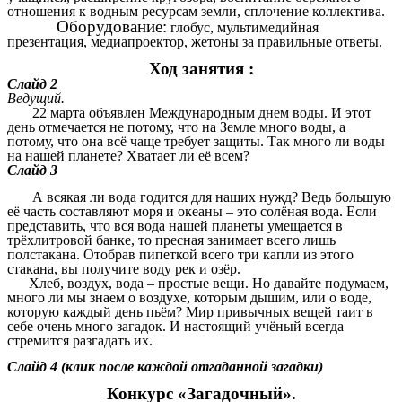
отношения к водным ресурсам земли, сплочение коллектива.
Оборудование:
глобус, мультимедийная
презентация, медиапроектор, жетоны за правильные ответы.
Ход занятия :
Слайд 2
Ведущий.
22 марта объявлен Международным днем воды. И этот
день отмечается не потому, что на Земле много воды, а
потому, что она всё чаще требует защиты. Так много ли воды
на нашей планете? Хватает ли её всем?
Слайд 3
А всякая ли вода годится для наших нужд? Ведь большую
её часть составляют моря и океаны – это солёная вода. Если
представить, что вся вода нашей планеты умещается в
трёхлитровой банке, то пресная занимает всего лишь
полстакана. Отобрав пипеткой всего три капли из этого
стакана, вы получите воду рек и озёр.
Хлеб, воздух, вода – простые вещи. Но давайте подумаем,
много ли мы знаем о воздухе, которым дышим, или о воде,
которую каждый день пьём? Мир привычных вещей таит в
себе очень много загадок. И настоящий учёный всегда
стремится разгадать их.
Слайд 4 (клик после каждой отгаданной загадки)
Конкурс «Загадочный».