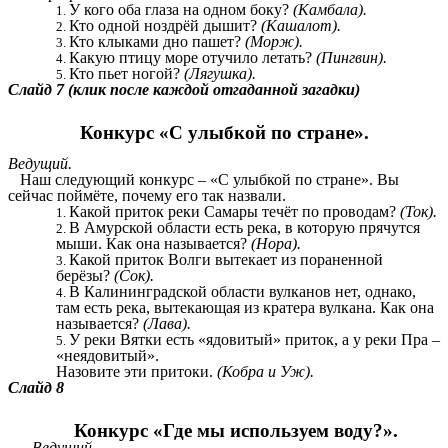
У кого оба глаза на одном боку?
(Камбала).
Кто одной ноздрёй дышит?
(Кашалот).
Кто клыками дно пашет?
(Морж).
Какую птицу море отучило летать?
(Пингвин).
Кто пьет ногой?
(Лягушка).
Слайд 7 (клик после каждой отгаданной загадки)
Конкурс «С улыбкой по стране».
Ведущий.
Наш следующий конкурс – «С улыбкой по стране». Вы
сейчас поймёте, почему его так назвали.
Какой приток реки Самары течёт по проводам?
(Ток).
В Амурской области есть река, в которую прячутся
мыши. Как она называется?
(Нора).
Какой приток Волги вытекает из пораненной
берёзы?
(Сок).
В Калининградской области вулканов нет, однако,
там есть река, вытекающая из кратера вулкана. Как она
называется?
(Лава).
У реки Вятки есть «ядовитый» приток, а у реки Пра –
«неядовитый».
Назовите эти притоки.
(Кобра и Уж).
Слайд 8
Конкурс «Где мы используем воду?».
Ведущий.