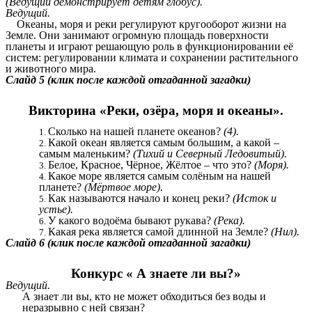
(Ведущий демонстрирует детям глобус).
Ведущий.
Океаны, моря и реки регулируют кругооборот жизни на
Земле. Они занимают огромную площадь поверхности
планеты и играют решающую роль в функционировании её
систем: регулировании климата и сохранении растительного
и животного мира.
Слайд 5 (клик после каждой отгаданной загадки)
Викторина «Реки, озёра, моря и океаны».
Сколько на нашей планете океанов?
(4).
Какой океан является самым большим, а какой –
самым маленьким?
(Тихий и Северный Ледовитый).
Белое, Красное, Чёрное, Жёлтое – что это?
(Моря).
Какое море является самым солёным на нашей
планете?
(Мёртвое море).
Как называются начало и конец реки?
(Исток и
устье).
У какого водоёма бывают рукава?
(Река).
Какая река является самой длинной на Земле?
(Нил).
Слайд 6 (клик после каждой отгаданной загадки)
Конкурс « А знаете ли вы?»
Ведущий.
А знает ли вы, кто не может обходиться без воды и
неразрывно с ней связан?