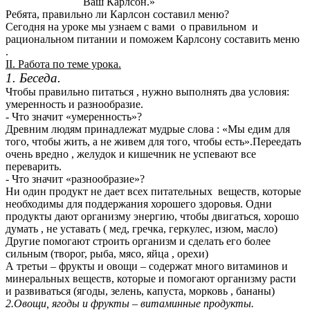
Ваш Карлсон.»
Ребята, правильно ли Карлсон составил меню?
Сегодня на уроке мы узнаем с вами о правильном и
рациональном питании и поможем Карлсону составить меню
.
II. Работа по теме урока.
1. Беседа.
Чтобы правильно питаться , нужно выполнять два условия:
умеренность и разнообразие.
- Что значит «умеренность»?
Древним людям принадлежат мудрые слова : «Мы едим для
того, чтобы жить, а не живем для того, чтобы есть».Переедать
очень вредно , желудок и кишечник не успевают все
переварить.
- Что значит «разнообразие»?
Ни один продукт не дает всех питательных веществ, которые
необходимы для поддержания хорошего здоровья. Одни
продукты дают организму энергию, чтобы двигаться, хорошо
думать , не уставать ( мед, гречка, геркулес, изюм, масло)
Другие помогают строить организм и сделать его более
сильным (творог, рыба, мясо, яйца , орехи)
А третьи – фрукты и овощи – содержат много витаминов и
минеральных веществ, которые и помогают организму расти
и развиваться (ягоды, зелень, капуста, морковь , бананы)
2.Овощи, ягоды и фрукты – витаминные продукты.