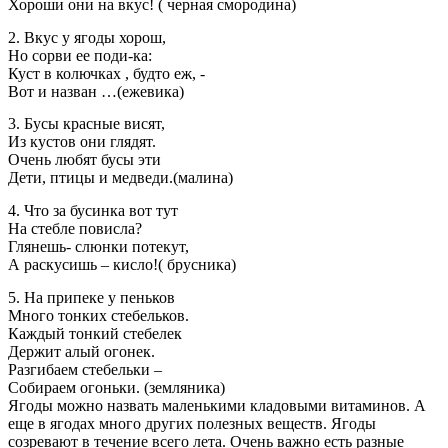
Хороши они на вкус! ( черная смородина)
2. Вкус у ягоды хорош,
Но сорви ее поди-ка:
Куст в колючках , будто еж, -
Вот и назван …(ежевика)
3. Бусы красные висят,
Из кустов они глядят.
Очень любят бусы эти
Дети, птицы и медведи.(малина)
4. Что за бусинка вот тут
На стебле повисла?
Глянешь- слюнки потекут,
А раскусишь – кисло!( брусника)
5. На припеке у пеньков
Много тонких стебельков.
Каждый тонкий стебелек
Держит алый огонек.
Разгибаем стебельки –
Собираем огоньки. (земляника)
Ягоды можно назвать маленькими кладовыми витаминов. А
еще в ягодах много других полезных веществ. Ягоды
созревают в течение всего лета. Очень важно есть разные