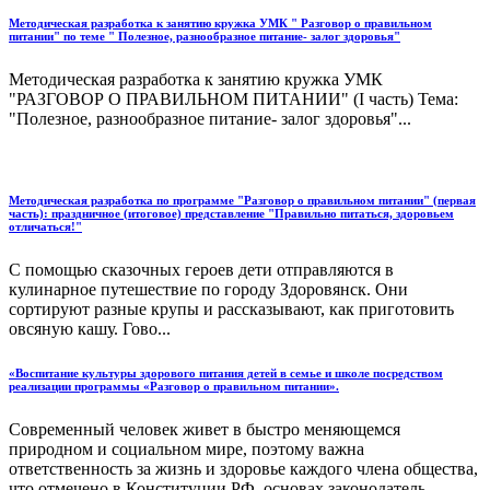
Методическая разработка к занятию кружка УМК " Разговор о правильном
питании" по теме " Полезное, разнообразное питание- залог здоровья"
Методическая разработка к занятию кружка УМК
"РАЗГОВОР О ПРАВИЛЬНОМ ПИТАНИИ" (I часть) Тема:
"Полезное, разнообразное питание- залог здоровья"...
Методическая разработка по программе "Разговор о правильном питании" (первая
часть): праздничное (итоговое) представление "Правильно питаться, здоровьем
отличаться!"
С помощью сказочных героев дети отправляются в
кулинарное путешествие по городу Здоровянск. Они
сортируют разные крупы и рассказывают, как приготовить
овсяную кашу. Гово...
«Воспитание культуры здорового питания детей в семье и школе посредством
реализации программы «Разговор о правильном питании».
Современный человек живет в быстро меняющемся
природном и социальном мире, поэтому важна
ответственность за жизнь и здоровье каждого члена общества,
что отмечено в Конституции РФ, основах законодатель...