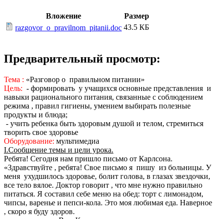
Вложение
Размер
43.5 КБ
razgovor_o_pravilnom_pitanii.doc
Предварительный просмотр:
Тема :
«Разговор о правильном питании»
Цель:
- формировать у учащихся основные представления и
навыки рационального питания, связанные с соблюдением
режима , правил гигиены, умением выбирать полезные
продукты и блюда;
- учить ребенка быть здоровым душой и телом, стремиться
творить свое здоровье
Оборудование:
мультимедиа
I.Сообщение темы и цели урока.
Ребята! Сегодня нам пришло письмо от Карлсона.
«Здравствуйте , ребята! Свое письмо я пишу из больницы. У
меня ухудшилось здоровье, болит голова, в глазах звездочки,
все тело вялое. Доктор говорит , что мне нужно правильно
питаться. Я составил себе меню на обед: торт с лимонадом,
чипсы, варенье и пепси-кола. Это моя любимая еда. Наверное
, скоро я буду здоров.