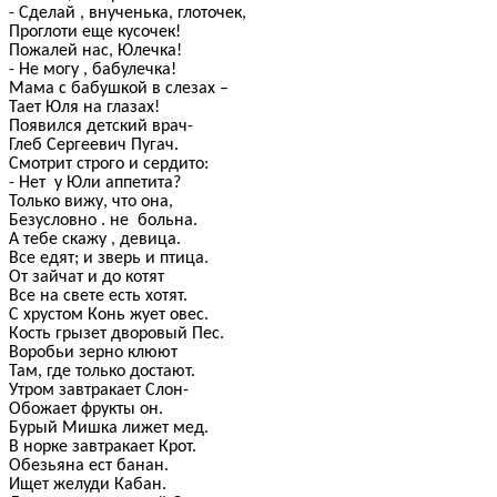
- Сделай , внученька, глоточек,
Проглоти еще кусочек!
Пожалей нас, Юлечка!
- Не могу , бабулечка!
Мама с бабушкой в слезах –
Тает Юля на глазах!
Появился детский врач-
Глеб Сергеевич Пугач.
Смотрит строго и сердито:
- Нет у Юли аппетита?
Только вижу, что она,
Безусловно . не больна.
А тебе скажу , девица.
Все едят; и зверь и птица.
От зайчат и до котят
Все на свете есть хотят.
С хрустом Конь жует овес.
Кость грызет дворовый Пес.
Воробьи зерно клюют
Там, где только достают.
Утром завтракает Слон-
Обожает фрукты он.
Бурый Мишка лижет мед.
В норке завтракает Крот.
Обезьяна ест банан.
Ищет желуди Кабан.