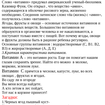
Слово «витамин» придумал американский ученый-биохимик
Казимир Функ. Он открыл , что вещество «амин»,
содержащееся в оболочке рисового зерна, жизненно
необходимо. Соединив латинское слово vita (жизнь) с «амин»,
получилось слово «витамин».
Ягоды, фрукты и овощи – основные источники витаминов и
минеральных веществ. Большинство витаминов не
образуются в организме человека и не накапливаются, а
поступают только вместе с пищей. Вот почему ягоды, овощи
и фрукты должны быть в рационе ребенка регулярно.
Основные группы витаминов : водорастворимые (С, В1. В2,
В3) и жирорастворимые (А, Д, Е)
3.Краткая характеристика витаминов.
Витамин А
– это витамин роста. Еще он помогает нашим
глазам сохранять зрение. Найти его можно в молоке,
моркови, зеленом луке.
Витамин С
прячется в чесноке, капусте, луке, во всех
овощах , фруктах и ягодах.
Во саду ли в огороде
Вы меня всегда найдете.
А кто летом в лес пойдет,
Тот нас в корзине принесет!
Загадки:
1.Черных ягод пышный куст-