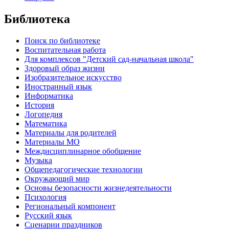
Библиотека
Поиск по библиотеке
Воспитательная работа
Для комплексов "Детский сад-начальная школа"
Здоровый образ жизни
Изобразительное искусство
Иностранный язык
Информатика
История
Логопедия
Математика
Материалы для родителей
Материалы МО
Междисциплинарное обобщение
Музыка
Общепедагогические технологии
Окружающий мир
Основы безопасности жизнедеятельности
Психология
Региональный компонент
Русский язык
Сценарии праздников