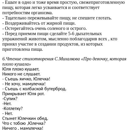
- Ешьте в одно и тоже время простую, свежеприготовленную
пищу, которая легко усваивается и соответствует
потребностям организма.
- Тщательно пережевывайте пищу, не спешите глотать.
- Воздерживайтесь от жирной пищи.
- Остерегайтесь очень соленого и острого.
- Перед приемом пищи сделайте 5-6 дыхательных
упражнений животом, мысленно поблагодарив всех , кто
принял участие в создании продуктов, из которых
приготовлена пища.
6.Чтение стихотворения С.Михалкова «Про девочку, которая
плохо кушала»
Юля плохо кушает,
Никого не слушает.
- Съешь яичко, Юлечка!
- Не хочу, мамулечка!
- Съешь с колбаской бутерброд.
Прикрывает Юля рот.
-Супик?
-Нет.
-Котлетку?
- Нет.
Стынет Юлечкин обед.
Что с тобою ,Юлечка?
Ничего , мамулечка!