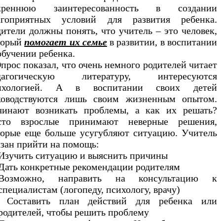
креннюю заинтересованность в создании
агоприятных условий для развития ребенка.
дители должны понять, что учитель – это человек,
торый
помогает их семье
в развитии, в воспитании
обучении ребенка.
рос показал, что очень немного родителей читает
дагогическую литературу, интересуются
ихологией. А в воспитании своих детей
ководствуются лишь своим жизненным опытом.
чинают возникать проблемы, а как их решать?
сто взрослые принимают неверные решения,
торые еще больше усугубляют ситуацию. Учитель
язан прийти на помощь:
Изучить ситуацию и выяснить причины
Дать конкретные рекомендации родителям
Возможно, направить на консультацию к
специалистам (логопеду, психологу, врачу)
Составить план действий для ребенка или
родителей, чтобы решить проблему