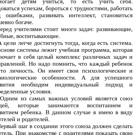
могает детям учиться, то есть учить себя.
оваться успехам, бороться с трудностями, работать
д ошибками, развивать интеллект, становиться
евно богаче.
ред учителями стоит много задач: развивающие,
ебные, воспитывающие.
цели легче достигнуть тогда, когда есть система.
основе системы лежит учебная программа, которая
лючает в себя целый комплекс различных задач и
правлений. Но надо помнить, что каждый ребенок
это личность. Он имеет свои психологические и
зиологические особенности. А для успешного
звития необходим индивидуальный подход и
ределенные условия.
ним из самых важных условий является союз
дей, которые занимаются воспитанием и
звитием ребенка. В данном случае я имею в виду
телей и родителей.
рвый шаг в создании этого союза должен сделать
итель. При знакомстве с родителями показать свою