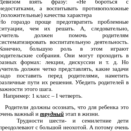
Девизом взять фразу: «Не бороться с
недостатками, а воспитывать противоположные
(положительные) качества характера
Но гораздо проще предотвратить проблемные
ситуации, чем их решать. А, следовательно,
учитель должен помочь родителям
систематизировать воспитательную деятельность.
Конечно, большую роль в этом играют
родительские собрания. Они могут проходить в
разных формах: лекции, дискуссии и т. д. Но
учитель должен четко представлять, какие задачи
надо поставить перед родителями, наметить
различные пути их решения. Убедить родителей в
важности этого шага.
Например: 1 класс – I четверть.
Родители должны осознать, что для ребенка это
очень важный и
трудный
этап в жизни.
Трудности шести- и семилетние дети
преодолевают с большой неохотой. А потому очень