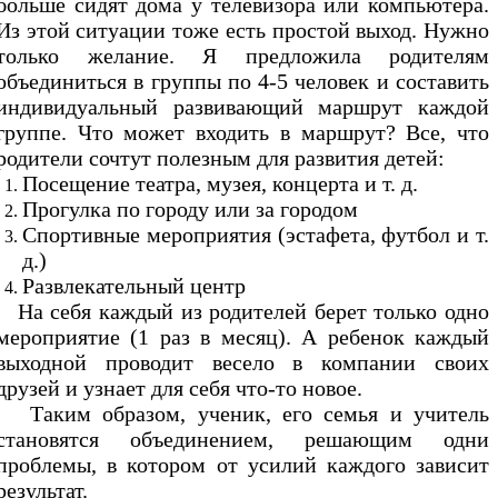
больше сидят дома у телевизора или компьютера.
Из этой ситуации тоже есть простой выход. Нужно
только желание. Я предложила родителям
объединиться в группы по 4-5 человек и составить
индивидуальный развивающий маршрут каждой
группе. Что может входить в маршрут? Все, что
родители сочтут полезным для развития детей:
Посещение театра, музея, концерта и т. д.
Прогулка по городу или за городом
Спортивные мероприятия (эстафета, футбол и т.
д.)
Развлекательный центр
На себя каждый из родителей берет только одно
мероприятие (1 раз в месяц). А ребенок каждый
выходной проводит весело в компании своих
друзей и узнает для себя что-то новое.
Таким образом, ученик, его семья и учитель
становятся объединением, решающим одни
проблемы, в котором от усилий каждого зависит
результат.