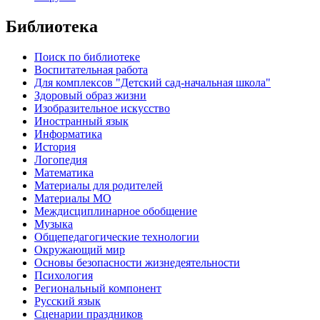
Библиотека
Поиск по библиотеке
Воспитательная работа
Для комплексов "Детский сад-начальная школа"
Здоровый образ жизни
Изобразительное искусство
Иностранный язык
Информатика
История
Логопедия
Математика
Материалы для родителей
Материалы МО
Междисциплинарное обобщение
Музыка
Общепедагогические технологии
Окружающий мир
Основы безопасности жизнедеятельности
Психология
Региональный компонент
Русский язык
Сценарии праздников