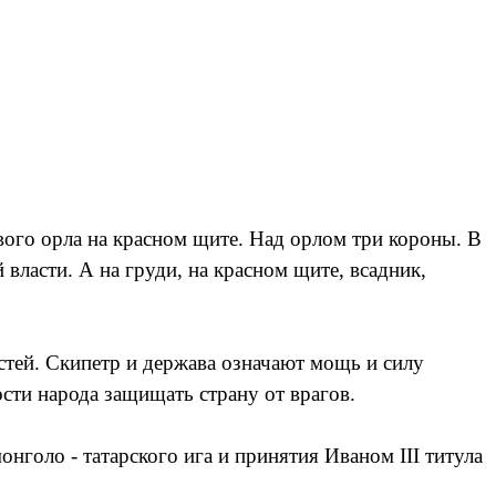
вого орла на красном щите. Над орлом три короны. В
 власти. А на груди, на красном щите, всадник,
стей. Скипетр и держава означают мощь и силу
сти народа защищать страну от врагов.
нголо - татарского ига и принятия Иваном III титула