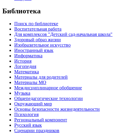
Библиотека
Поиск по библиотеке
Воспитательная работа
Для комплексов "Детский сад-начальная школа"
Здоровый образ жизни
Изобразительное искусство
Иностранный язык
Информатика
История
Логопедия
Математика
Материалы для родителей
Материалы МО
Междисциплинарное обобщение
Музыка
Общепедагогические технологии
Окружающий мир
Основы безопасности жизнедеятельности
Психология
Региональный компонент
Русский язык
Сценарии праздников