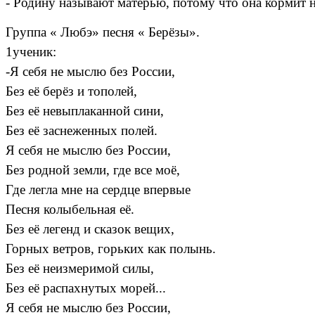
- Родину называют матерью, потому что она кормит н
Группа « Любэ» песня « Берёзы».
1ученик:
-Я себя не мыслю без России,
Без её берёз и тополей,
Без её невыплаканной сини,
Без её заснеженных полей.
Я себя не мыслю без России,
Без родной земли, где все моё,
Где легла мне на сердце впервые
Песня колыбельная её.
Без её легенд и сказок вещих,
Горных ветров, горьких как полынь.
Без её неизмеримой силы,
Без её распахнутых морей...
Я себя не мыслю без России,