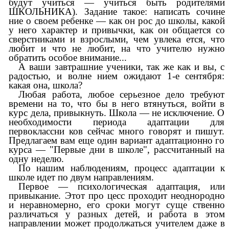
будут учиться — учиться быть родителями
ШКОЛЬНИКА). Задание такое: написать сочине
ние о своем ребенке — как он рос до школы, какой
у него характер и привычки, как он общается со
сверстниками и взрослыми, чем увлека ется, что
любит и что не любит, на что учителю нужно
обратить особое внимание...
А ваши завтрашние ученики, так же как и вы, с
радостью, и волне нием ожидают 1-е сентября:
какая она, школа?
Любая работа, любое серьезное дело требуют
времени на то, что бы в него втянуться, войти в
курс дела, привыкнуть. Школа — не исключение. О
необходимости периода адаптации для
первоклассни ков сейчас много говорят и пишут.
Предлагаем вам еще один вариант адаптационно го
курса — "Первые дни в школе", рассчитанный на
одну неделю.
По нашим наблюдениям, процесс адаптации к
школе идет по двум направлениям.
Первое — психологическая адаптация, или
привыкание. Этот про цесс проходит неоднородно
и неравномерно, его сроки могут суще ственно
различаться у разных детей, и работа в этом
направлении может продолжаться учителем даже в