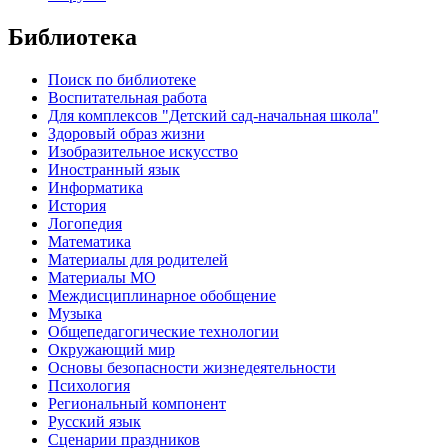
Библиотека
Поиск по библиотеке
Воспитательная работа
Для комплексов "Детский сад-начальная школа"
Здоровый образ жизни
Изобразительное искусство
Иностранный язык
Информатика
История
Логопедия
Математика
Материалы для родителей
Материалы МО
Междисциплинарное обобщение
Музыка
Общепедагогические технологии
Окружающий мир
Основы безопасности жизнедеятельности
Психология
Региональный компонент
Русский язык
Сценарии праздников