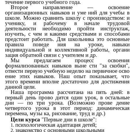
течение первого учебного года.
Второе направление — освоение
организационных навыков и уме ний для учебы в
школе. Можно сравнить школу с производством: и
ученику, и рабочему в начале трудовой
деятелыюсти необходимо пройти инструктаж,
изучить, с чем и какими средствами и способами
предстоит работать. Для школьника это основные
правила поведе ния на уроке, навыки
индивидуальной и коллективной работы, органи
зация обратной связи с учителем и др.
Мы предлагаем процесс освоения
формализованных навыков выне сти "за скобки",
отвести первую учебную неделю на первичное осво
ение этих навыков. Наш опыт показывает, что
этого времени вполне достаточно для достижения
данной цели.
Наша программа рассчитана на пять дней: в
первый день прово дится один урок, в остальные
дни — по три урока. (Возможно прове дение
четвертого урока в этот период: динамическая
перемена, музы ка, рисование, труд и др.)
Цели курса
"Первые дни в школе":
психологическая адаптация детей;
знакомство с основными школьными