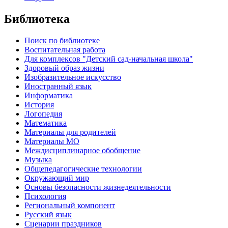
Библиотека
Поиск по библиотеке
Воспитательная работа
Для комплексов "Детский сад-начальная школа"
Здоровый образ жизни
Изобразительное искусство
Иностранный язык
Информатика
История
Логопедия
Математика
Материалы для родителей
Материалы МО
Междисциплинарное обобщение
Музыка
Общепедагогические технологии
Окружающий мир
Основы безопасности жизнедеятельности
Психология
Региональный компонент
Русский язык
Сценарии праздников