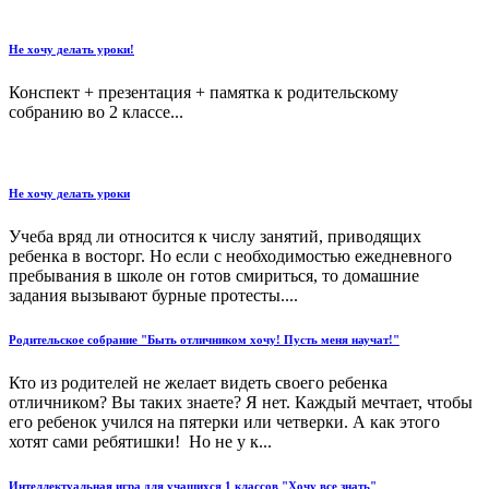
Не хочу делать уроки!
Конспект + презентация + памятка к родительскому
собранию во 2 классе...
Не хочу делать уроки
Учеба вряд ли относится к числу занятий, приводящих
ребенка в восторг. Но если с необходимостью ежедневного
пребывания в школе он готов смириться, то домашние
задания вызывают бурные протесты....
Родительское собрание "Быть отличником хочу! Пусть меня научат!"
Кто из родителей не желает видеть своего ребенка
отличником? Вы таких знаете? Я нет. Каждый мечтает, чтобы
его ребенок учился на пятерки или четверки. А как этого
хотят сами ребятишки! Но не у к...
Интеллектуальная игра для учащихся 1 классов "Хочу все знать"