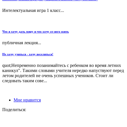
Интелектуальная игра 1 класс...
Что я хочу дать миру и что хочу от него взять
публичная лекция...
Не хочу учиться - хочу веселиться!
quot;Непременно позанимайтесь с ребенком во время летних
каникул". Такими словами учителя нередко напуствуют перед
летом родителей не очень успешных учеников. Стоит ли
следовать таким сове...
Мне нравится
Поделиться: