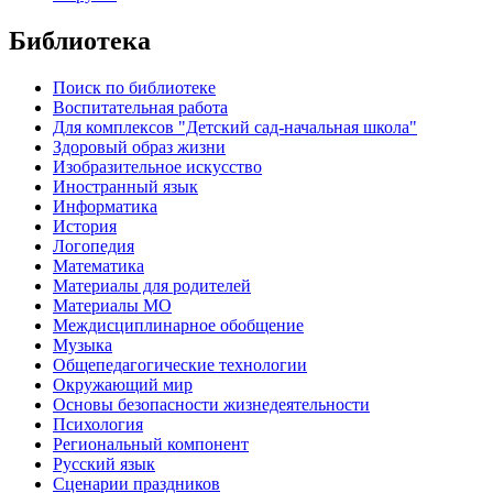
Библиотека
Поиск по библиотеке
Воспитательная работа
Для комплексов "Детский сад-начальная школа"
Здоровый образ жизни
Изобразительное искусство
Иностранный язык
Информатика
История
Логопедия
Математика
Материалы для родителей
Материалы МО
Междисциплинарное обобщение
Музыка
Общепедагогические технологии
Окружающий мир
Основы безопасности жизнедеятельности
Психология
Региональный компонент
Русский язык
Сценарии праздников