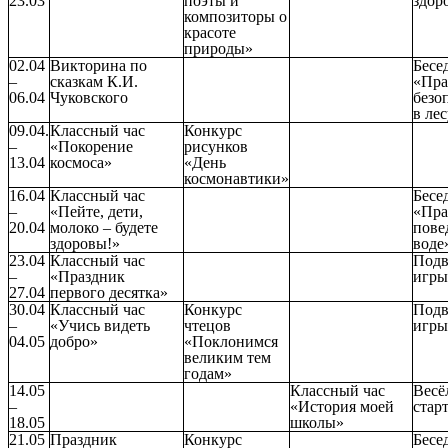
23.03
поэты и
здор
композиторы о
красоте
природы»
02.04
Викторина по
Бесе
–
сказкам К.И.
«Пра
06.04
Чуковского
безо
в ле
09.04.
Классный час
Конкурс
–
«Покорение
рисунков
13.04
космоса»
«День
космонавтики»
16.04
Классный час
Бесе
–
«Пейте, дети,
«Пра
20.04
молоко – будете
пове
здоровы!»
воде
23.04
Классный час
Под
–
«Праздник
игры
27.04
первого десятка»
30.04
Классный час
Конкурс
Под
–
«Учись видеть
чтецов
игры
04.05
добро»
«Поклонимся
великим тем
годам»
14.05
Классный час
Весё
–
«История моей
стар
18.05
школы»
21.05
Праздник
Конкурс
Бесе