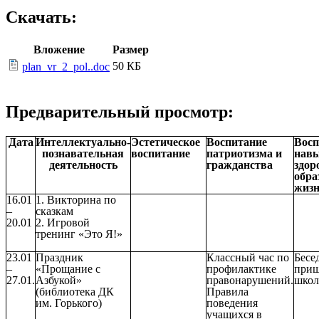
Скачать:
Вложение
Размер
50 КБ
plan_vr_2_pol..doc
Предварительный просмотр:
Дата
Интеллектуально-
Эстетическое
Воспитание
Восп
познавательная
воспитание
патриотизма и
нав
деятельность
гражданства
здор
обра
жиз
16.01
1. Викторина по
–
сказкам
20.01
2. Игровой
тренинг «Это Я!»
23.01
Праздник
Классный час по
Бесе
–
«Прощание с
профилактике
приш
27.01.
Азбукой»
правонарушений.
шко
(библиотека ДК
Правила
им. Горького)
поведения
учащихся в