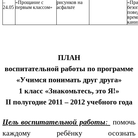
–
«Прощание с
рисунков на
«Пра
24.05
первым классом»
асфальте
безо
пове
врем
кани
ПЛАН
воспитательной работы по программе
«Учимся понимать друг друга»
1 класс «Знакомьтесь, это Я!»
II полугодие 2011 – 2012 учебного года
Цель воспитательной работы
:
помочь
каждому ребёнку осознать