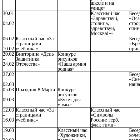
школе и на
улице»
30.01
Классный час
Бесе
–
«Здравствуй,
«Оса
04.02
столица,
стро
здравствуй,
спин
Москва!»»
06.02
Классный час «За
Бесе
–
страницами
«Вре
10.02
учебника»
прив
20.02
Викторина «День
Конкурс
–
Защитника
рисунков
24.02
Отечества»
«Наша армия
родная»
27.02
Бесе
–
«Ске
02.03
наша
05.03
Праздник 8 Марта
Конкурс
–
рисунков
09.03
«Букет для
мамы»
12.03
Классный час «За
Классный час
–
страницами
«Символы
16.03
учебника»
России: герб,
флаг, гимн»
19.03
Классный час
Бесе
–
«Художники,
хоче