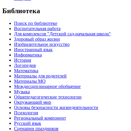
Библиотека
Поиск по библиотеке
Воспитательная работа
Для комплексов "Детский сад-начальная школа"
Здоровый образ жизни
Изобразительное искусство
Иностранный язык
Информатика
История
Логопедия
Математика
Материалы для родителей
Материалы МО
Междисциплинарное обобщение
Музыка
Общепедагогические технологии
Окружающий мир
Основы безопасности жизнедеятельности
Психология
Региональный компонент
Русский язык
Сценарии праздников