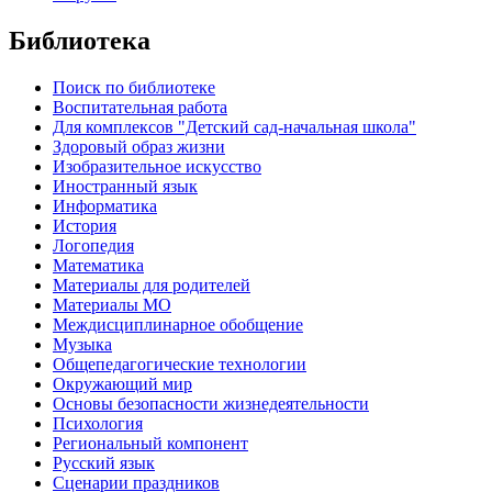
Библиотека
Поиск по библиотеке
Воспитательная работа
Для комплексов "Детский сад-начальная школа"
Здоровый образ жизни
Изобразительное искусство
Иностранный язык
Информатика
История
Логопедия
Математика
Материалы для родителей
Материалы МО
Междисциплинарное обобщение
Музыка
Общепедагогические технологии
Окружающий мир
Основы безопасности жизнедеятельности
Психология
Региональный компонент
Русский язык
Сценарии праздников