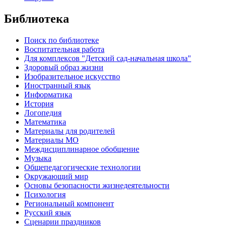
Библиотека
Поиск по библиотеке
Воспитательная работа
Для комплексов "Детский сад-начальная школа"
Здоровый образ жизни
Изобразительное искусство
Иностранный язык
Информатика
История
Логопедия
Математика
Материалы для родителей
Материалы МО
Междисциплинарное обобщение
Музыка
Общепедагогические технологии
Окружающий мир
Основы безопасности жизнедеятельности
Психология
Региональный компонент
Русский язык
Сценарии праздников