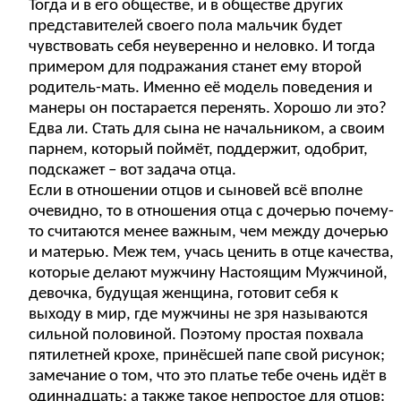
Тогда и в его обществе, и в обществе других
представителей своего пола мальчик будет
чувствовать себя неуверенно и неловко. И тогда
примером для подражания станет ему второй
родитель-мать. Именно её модель поведения и
манеры он постарается перенять. Хорошо ли это?
Едва ли. Стать для сына не начальником, а своим
парнем, который поймёт, поддержит, одобрит,
подскажет – вот задача отца.
Если в отношении отцов и сыновей всё вполне
очевидно, то в отношения отца с дочерью почему-
то считаются менее важным, чем между дочерью
и матерью. Меж тем, учась ценить в отце качества,
которые делают мужчину Настоящим Мужчиной,
девочка, будущая женщина, готовит себя к
выходу в мир, где мужчины не зря называются
сильной половиной. Поэтому простая похвала
пятилетней крохе, принёсшей папе свой рисунок;
замечание о том, что это платье тебе очень идёт в
одиннадцать; а также такое непростое для отцов: