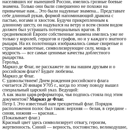
населявших юг нынешней России, имелись грозные боевые
знамена. Только они были совершенно не похожи на
привычные нам... Это были надувные знамена... Представьте
себе длинный рукав, формой напоминающий дракона с
пастью, ногами и хвостом. Будучи прикрепленным к
длинному шесту, он надувался на ветру и всем своим видом
должен был устрашать потенциальных врагов. В
средневековой Европе собственные знамена имелись уже не
только у королей, герцогов и графов, но и у каждого знатного
рыцаря. На их полотнищах изображались самые свирепые и
страшные животные, символизирующие силу, мощь и
мудрость — все самые ценимые качества доблестного
рыцарства.
Герольд.
Маркиз де Флаг, не расскажете ли вы нашим друзьям и о
российском флаге? Будьте любезны.
Маркиз де Флаг.
С удовольствием! Днем рождения российского флага
считается 20 января У705 г., когда по этому поводу вышел
специальный царский указ. Ведущий:
А как звали царя-реформатора, чья подпись стояла под этим
документом?
Маркиз де Флаг.
Петр I. Это известный нам трехцветный флаг. Порядок
расположения полос был таков: верхняя — белая, в середине -
синяя, нижняя — красная...
(Показывает флаг.)
Красный цвет здесь символизирует отвагу, героизм,
жертвенность. Синий — верность, постоянство, великодушие,