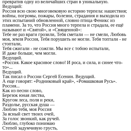
превратив одну из величайших стран в уникальную.
Ведущий:
Россия всю свою многовековую историю терпела: нашествия;
войны, погромы, пожары, болезни, страдания и выходила из
этих испытаний обновленной, словно птица Феникс из
пламени. За то, что Россия много терпела и страдала, ее ещё
называют и «Святой», и «Священной»:
Тебе не раз враги грозили, Тебя сметали — не смели, Любовь
моя, земля Россия, Тебя порушить не могли. Тебя топтали - не
стоптали,
Тебя сжигали - не сожгли. Мы все с тобою испытали,
И даже больше, чем могли.
Ведущий.
«Россия. Какое красивое слово! И роса, и сила, и синее что-
то»...
Ведущий.
Так писал о России Сергей Есенин. Ведущий.
А еще говорят: «Родниковый край», «Ромашковая Русь».
Россия...
Как из песни слово,
Березок юная листва,
Кругом леса, поля и реки,
Раздолье, русская душа —
Люблю тебя, моя Россия
За ясный свет твоих очей,
За голос звонкий, как ручей.
Люблю, глубоко понимаю
Степей задумчивую грусть,