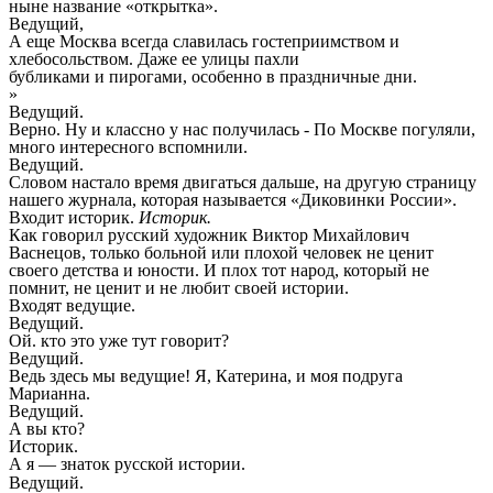
ныне название «открытка».
Ведущий,
А еще Москва всегда славилась гостеприимством и
хлебосольством. Даже ее улицы пахли
бубликами и пирогами, особенно в праздничные дни.
»
Ведущий.
Верно. Ну и классно у нас получилась - По Москве погуляли,
много интересного вспомнили.
Ведущий.
Словом настало время двигаться дальше, на другую страницу
нашего журнала, которая называется «Диковинки России».
Входит историк.
Историк.
Как говорил русский художник Виктор Михайлович
Васнецов, только больной или плохой человек не ценит
своего детства и юности. И плох тот народ, который не
помнит, не ценит и не любит своей истории.
Входят ведущие.
Ведущий.
Ой. кто это уже тут говорит?
Ведущий.
Ведь здесь мы ведущие! Я, Катерина, и моя подруга
Марианна.
Ведущий.
А вы кто?
Историк.
А я — знаток русской истории.
Ведущий.