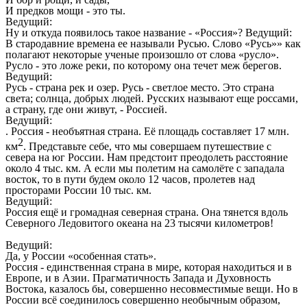
И предков мощи - это ты.
Ведущий:
Ну и откуда появилось такое название - «Россия»? Ведущий:
В стародавние времена ее называли Русью. Слово «Русь»» как
полагают некоторые ученые произошло от слова «русло».
Русло - это ложе реки, по которому она течет меж берегов.
Ведущий:
Русь - страна рек и озер. Русь - светлое место. Это страна
света; солнца, добрых людей. Русских называют еще россами,
а страну, где они живут, - Россией.
Ведущий:
. Россия - необъятная страна. Её площадь составляет 17 млн.
2
км
. Представьте себе, что мы совершаем путешествие с
севера на юг России. Нам предстоит преодолеть расстояние
около 4 тыс. км. А если мы полетим на самолёте с западала
восток, то в пути будем около 12 часов, пролетев над
просторами России 10 тыс. км.
Ведущий:
Россия ещё и громадная северная страна. Она тянется вдоль
Северного Ледовитого океана на 23 тысячи километров!
Ведущий:
Да, у России «особенная стать».
Россия - единственная страна в мире, которая находиться и в
Европе, и в Азии. Прагматичность Запада и Духовность
Востока, казалось бы, совершенно несовместимые вещи. Но в
России всё соединилось совершенно необычным образом,