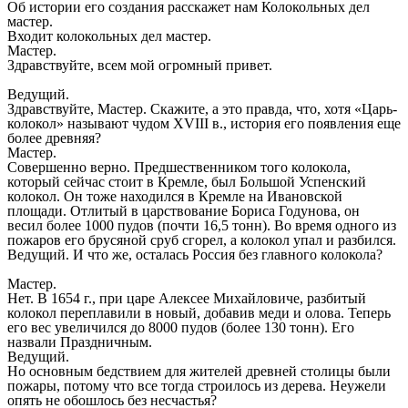
Об истории его создания расскажет нам Колокольных дел
мастер.
Входит колокольных дел мастер.
Мастер.
Здравствуйте, всем мой огромный привет.
Ведущий.
Здравствуйте, Мастер. Скажите, а это правда, что, хотя «Царь-
колокол» называют чудом XVIII в., история его появления еще
более древняя?
Мастер.
Совершенно верно. Предшественником того колокола,
который сейчас стоит в Кремле, был Большой Успенский
колокол. Он тоже находился в Кремле на Ивановской
площади. Отлитый в царствование Бориса Годунова, он
весил более 1000 пудов (почти 16,5 тонн). Во время одного из
пожаров его брусяной сруб сгорел, а колокол упал и разбился.
Ведущий. И что же, осталась Россия без главного колокола?
Мастер.
Нет. В 1654 г., при царе Алексее Михайловиче, разбитый
колокол переплавили в новый, добавив меди и олова. Теперь
его вес увеличился до 8000 пудов (более 130 тонн). Его
назвали Праздничным.
Ведущий.
Но основным бедствием для жителей древней столицы были
пожары, потому что все тогда строилось из дерева. Неужели
опять не обошлось без несчастья?