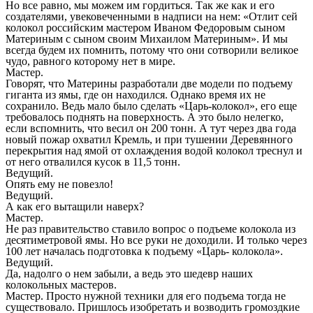
Но все равно, мы можем им гордиться. Так же как и его
создателями, увековеченными в надписи на нем: «Отлит сей
колокол российским мастером Иваном Федоровым сыном
Материным с сыном своим Михаилом Материным». И мы
всегда будем их помнить, потому что они сотворили великое
чудо, равного которому нет в мире.
Мастер.
Говорят, что Материны разработали две модели по подъему
гиганта из ямы, где он находился. Однако время их не
сохранило. Ведь мало было сделать «Царь-колокол», его еще
требовалось поднять на поверхность. А это было нелегко,
если вспомнить, что весил он 200 тонн. А тут через два года
новый пожар охватил Кремль, и при тушении Деревянного
перекрытия над ямой от охлаждения водой колокол треснул и
от него отвалился кусок в 11,5 тонн.
Ведущий.
Опять ему не повезло!
Ведущий.
А как его вытащили наверх?
Мастер.
Не раз правительство ставило вопрос о подъеме колокола из
десятиметровой ямы. Но все руки не доходили. И только через
100 лет началась подготовка к подъему «Царь- колокола».
Ведущий.
Да, надолго о нем забыли, а ведь это шедевр наших
колокольных мастеров.
Мастер. Просто нужной техники для его подъема тогда не
существовало. Пришлось изобретать и возводить громоздкие