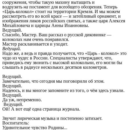
сооружения, чтобы такую махину вытащить и
водрузить
на
постамент для всеобщего обозрения. Теперь
«Царь-колокол» стоит на территории Кремля. И мы можем
рассмотреть его во всей красе — и затейливый орнамент, и
изображения ликов российских святых, а также царя Алексея
Михайловича и царицы Анны Иоанновны.
Ведущий.
Спасибо, Мастер. Ваш рассказ о русской диковинке —
колоколах нам очень понравился.
Мастер раскланивается и уходит.
Ведущий.
Надо же, а ведь и правда получается, что «Царь - колокол» это
чудо из чудес в России. Специалисты утверждают, что,
приведись ему звонить с высокой колокольни, его могли бы
слышать в радиусе нескольких десятков километров.
Ведущий.
Замечательно, что сегодня мы поговорили об этом.
Ведущий.
Надеюсь, и вы многое запомните из того, о чём здесь узнали.
Ведущий.
Да уж, непременно.
Ведущий.
Ой! А вот ещё одна страница журнала.
Звучит лирическая музыка и постепенно затихает.
Воспитатель:
Удивительное чувство Родины...