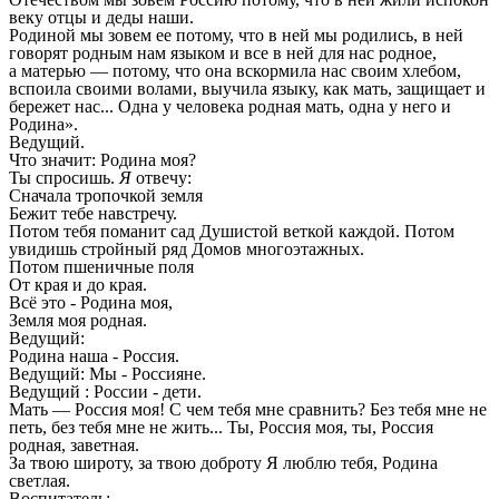
веку отцы и деды наши.
Родиной мы зовем ее потому, что в ней мы родились, в ней
говорят родным нам языком и все в ней для нас родное,
а матерью — потому, что она вскормила нас своим хлебом,
вспоила своими волами, выучила языку, как мать, защищает и
бережет нас... Одна у человека родная мать, одна у него и
Родина».
Ведущий.
Что значит: Родина моя?
Ты спросишь.
Я
отвечу:
Сначала тропочкой земля
Бежит тебе навстречу.
Потом тебя поманит сад Душистой веткой каждой. Потом
увидишь стройный ряд Домов многоэтажных.
Потом пшеничные поля
От края и до края.
Всё это -
Родина моя,
Земля моя родная.
Ведущий:
Родина наша - Россия.
Ведущий: Мы - Россияне.
Ведущий : России - дети.
Мать — Россия моя! С чем тебя мне сравнить? Без тебя мне не
петь, без тебя мне не жить... Ты, Россия моя, ты, Россия
родная, заветная.
За твою широту, за твою доброту Я люблю тебя, Родина
светлая.
Воспитатель: