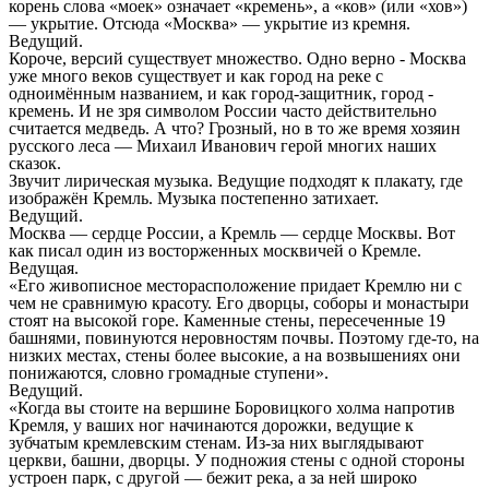
корень слова «моек» означает «кремень», а «ков» (или «хов»)
— укрытие. Отсюда «Москва» — укрытие из кремня.
Ведущий.
Короче, версий существует множество. Одно верно - Москва
уже много веков существует и как город на реке с
одноимённым названием, и как город-защитник, город -
кремень. И не зря символом России часто действительно
считается медведь. А что? Грозный, но в то же время хозяин
русского леса — Михаил Иванович герой многих наших
сказок.
Звучит лирическая музыка. Ведущие подходят к плакату, где
изображён Кремль. Музыка постепенно затихает.
Ведущий.
Москва — сердце России, а Кремль — сердце Москвы. Вот
как писал один из восторженных москвичей о Кремле.
Ведущая.
«Его живописное месторасположение придает Кремлю ни с
чем не сравнимую красоту. Его дворцы, соборы и монастыри
стоят на высокой горе. Каменные стены, пересеченные 19
башнями, повинуются неровностям почвы. Поэтому где-то, на
низких местах, стены более высокие, а на возвышениях они
понижаются, словно громадные ступени».
Ведущий.
«Когда вы стоите на вершине Боровицкого холма напротив
Кремля, у ваших ног начинаются дорожки, ведущие к
зубчатым кремлевским стенам. Из-за них выглядывают
церкви, башни, дворцы. У подножия стены с одной стороны
устроен парк, с другой — бежит река, а за ней широко