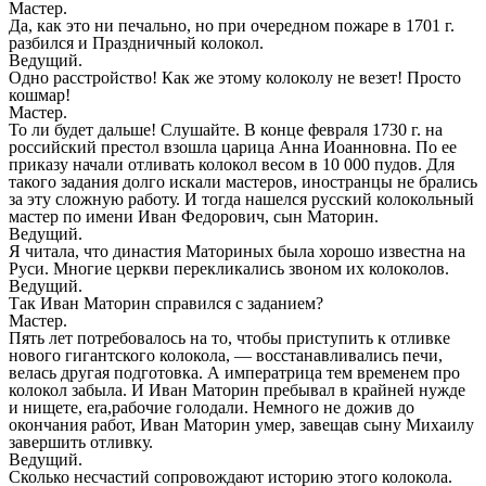
Мастер.
Да, как это ни печально, но при очередном пожаре в 1701 г.
разбился и Праздничный колокол.
Ведущий.
Одно расстройство! Как же этому колоколу не везет! Просто
кошмар!
Мастер.
То ли будет дальше! Слушайте. В конце февраля 1730 г. на
российский престол взошла царица Анна Иоанновна. По ее
приказу начали отливать колокол весом в 10 000 пудов. Для
такого задания долго искали мастеров, иностранцы не брались
за эту сложную работу. И тогда нашелся русский колокольный
мастер по имени Иван Федорович, сын Маторин.
Ведущий.
Я читала, что династия Маториных была хорошо известна на
Руси. Многие церкви перекликались звоном их колоколов.
Ведущий.
Так Иван Маторин справился с заданием?
Мастер.
Пять лет потребовалось на то, чтобы приступить к отливке
нового гигантского колокола, — восстанавливались печи,
велась другая подготовка. А императрица тем временем про
колокол забыла. И Иван Маторин пребывал в крайней нужде
и нищете, era,рабочие голодали. Немного не дожив до
окончания работ, Иван Маторин умер, завещав сыну Михаилу
завершить отливку.
Ведущий.
Сколько несчастий сопровождают историю этого колокола.