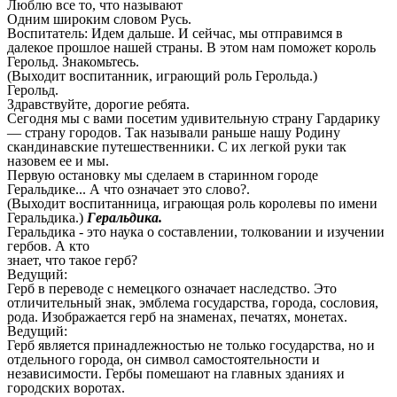
Люблю все то, что называют
Одним широким словом Русь.
Воспитатель: Идем дальше. И сейчас, мы отправимся в
далекое прошлое нашей страны. В этом нам поможет король
Герольд. Знакомьтесь.
(Выходит воспитанник, играющий роль Герольда.)
Герольд.
Здравствуйте, дорогие ребята.
Сегодня мы с вами посетим удивительную страну Гардарику
— страну городов. Так называли раньше нашу Родину
скандинавские путешественники. С их легкой руки так
назовем ее и мы.
Первую остановку мы сделаем в старинном городе
Геральдике... А что означает это слово?.
(Выходит воспитанница, играющая роль королевы по имени
Геральдика.)
Геральдика.
Геральдика - это наука о составлении, толковании и изучении
гербов. А кто
знает, что такое герб?
Ведущий:
Герб в переводе с немецкого означает наследство. Это
отличительный знак, эмблема государства, города, сословия,
рода. Изображается герб на знаменах, печатях, монетах.
Ведущий:
Герб является принадлежностью не только государства, но и
отдельного города, он символ самостоятельности и
независимости. Гербы помешают на главных зданиях и
городских воротах.