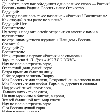
Да, ребята, всех нас объединяет одно великое слово — Россия!
Россия - наша Родина. Россия - наше Отечество.
Ведущий:
А откуда появилось такое название - «Россия»? Воспитатель:
Как откуда? А ты разве не знаешь?
Ведущий: Нет.
Воспитатель:
Ну, тогда я предлагаю тебе отправиться вместе с нами в
путешествие
по страницам устного журнала « Наш дом - Россия».
Согласен?
Ведущий: Да.
Воспитатель:
Итак, страница первая: «Россия и её символы».
Звучит песня А. П. Доля « МОЯ РОССИЯ»
Иду по полю встречать зарю,
От светлой дали душой горю.
Ветра крылами бьют по лицу.
Я благодарен за жизнь Творцу.
Моя Россия - земля славян, Бездонной синью твоею пьян.
Моя Россия - земля любви. Гармонь, деревня и соловьи.
Над речкой тихой поют леса,
Бывало лихо - текла слеза,
Но шли мужчины в бинтах, в крови,
Землей былинной весь мир спасти.
Иду по полю встречать зарю.
Я за Россию душой горю.
И бор и рощи, и сады,