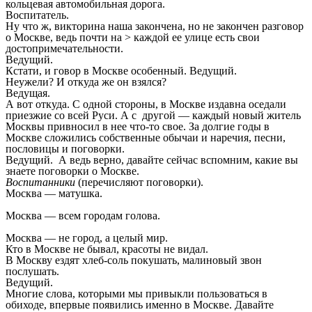
кольцевая автомобильная дорога.
Воспитатель.
Ну что ж, викторина наша закончена, но не закончен разговор
о Москве, ведь почти на
>
каждой ее улице есть свои
достопримечательности.
Ведущий.
Кстати, и говор в Москве особенный. Ведущий.
Неужели? И откуда же он взялся?
Ведущая.
А вот откуда. С одной стороны, в Москве издавна оседали
приезжие со всей Руси. А с
другой — каждый новый житель
Москвы привносил в нее что-то свое. За долгие годы в
Москве сложились собственные обычаи и наречия, песни,
пословицы и поговорки.
Ведущий. А ведь верно, давайте сейчас вспомним, какие вы
знаете поговорки о Москве.
Воспитанники
(перечисляют поговорки).
Москва — матушка.
Москва — всем городам голова.
Москва — не город, а целый мир.
Кто в Москве не бывал, красоты не видал.
В Москву ездят хлеб-соль покушать, малиновый звон
послушать.
Ведущий.
Многие слова, которыми мы привыкли пользоваться в
обиходе, впервые появились именно в Москве. Давайте