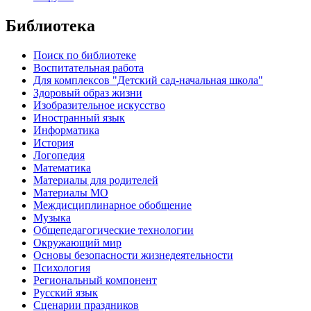
Библиотека
Поиск по библиотеке
Воспитательная работа
Для комплексов "Детский сад-начальная школа"
Здоровый образ жизни
Изобразительное искусство
Иностранный язык
Информатика
История
Логопедия
Математика
Материалы для родителей
Материалы МО
Междисциплинарное обобщение
Музыка
Общепедагогические технологии
Окружающий мир
Основы безопасности жизнедеятельности
Психология
Региональный компонент
Русский язык
Сценарии праздников