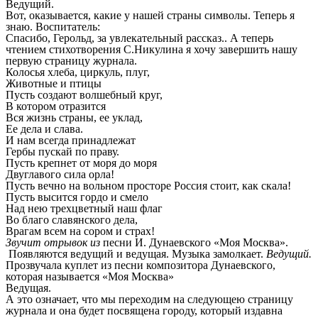
Ведущий.
Вот, оказывается, какие у нашей страны символы. Теперь я
знаю. Воспитатель:
Спасибо, Герольд, за увлекательный рассказ.. А теперь
чтением стихотворения С.Никулина я хочу завершить нашу
первую страницу журнала.
Колосья хлеба, циркуль, плуг,
Животные и птицы
Пусть создают волшебный круг,
В котором отразится
Вся жизнь страны, ее уклад,
Ее дела и слава.
И нам всегда принадлежат
Гербы пускай по праву.
Пусть крепнет от моря до моря
Двуглавого сила орла!
Пусть вечно на вольном просторе Россия стоит, как скала!
Пусть высится гордо и смело
Над нею трехцветный наш флаг
Во благо славянского дела,
Врагам всем на сором и страх!
Звучит отрывок из
песни И. Дунаевского «Моя Москва».
Появляются ведущий и ведущая. Музыка замолкает.
Ведущий.
Прозвучала куплет из песни композитора Дунаевского,
которая называется «Моя Москва»
Ведущая.
А это означает, что мы переходим на следующею страницу
журнала и она будет посвящена городу, который издавна