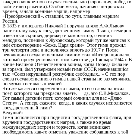
каждого конкретного случая специально (коронация, победа в
войне или сражении). Особое место, начиная с петровских
времен, заняли военные марши, например
«Преображенский», ставший, по сути, главным маршем
России.
В 1833 г. император Николай I поручил князю А.Ф.Львову
написать музыку к государственному гимну. Львов, всемирно
известный скрипач, дирижер и композитор, сочинив
мелодию, поспешил к Жуковскому, который тут же написал к
ней стихотворение «Боже, Царя храни». Этот гимн прожил
три четверти века и исполнялся вплоть до 1917 г. После
революции государственным гимном стал «Интернационал»,
который просуществовал в этом качестве до 1 января 1944 г. В
конце Великой Отечественной войны, когда Победа была не
за горами, был утвержден новый гимн СССР, начинавшийся
так: «Союз нерушимый республик свободных...» С тех пор
слова государственного гимна нашей страны не раз менялись,
но музыка осталась прежней.
Что же касается современного гимна, то его слова написал
поэт, которого вы прекрасна знаете, — да, эго С.В.Михалков.
Тот самый детский поэт, который сочинил для вас «Дядю
Степу». А теперь скажите, когда, в каких случаях исполняется
государственный гимн?
Ведущий:
Гимн исполняется при поднятии государственного флага, при
вручении государственных наград, а также во время
международных встреч и торжеств, когда возникает
необходимость как-то отметить уважение собравшихся к той