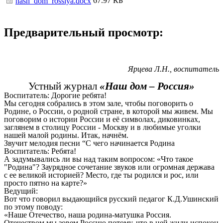
67.97 КБ
nash_dom_rossiya.docx
Предварительный просмотр:
Ярцева Л.Н., воспитатель
Устный журнал
«Наш дом – Россия»
Воспитатель: Дорогие ребята!
Мы сегодня собрались в этом зале, чтобы поговорить о
Родине, о России, о родной стране, в которой мы живем. Мы
поговорим о истории России и её символах, диковинках,
заглянем в столицу России - Москву и в любимые уголки
нашей малой родины. Итак, начнём.
Звучит мелодия песни “С чего начинается Родина
Воспитатель: Ребята!
А задумывались ли вы над таким вопросом: «Что такое
"Родина"? Заурядное сочетание звуков или огромная держава
с ее великой историей? Место, где ты родился и рос, или
просто пятно на карте?»
Ведущий:
Вот что говорил выдающийся русский педагог К.Д.Ушинский
по этому поводу:
«Наше Отечество, наша родина-матушка Россия.
Отечеством мы зовем Россию потому, что в ней жили испокон