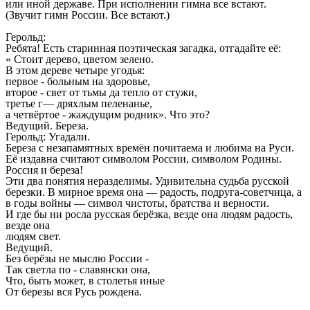
или иной державе. При исполнении гимна все встают.
(Звучит гимн России. Все встают.)
Герольд:
Ребята! Есть старинная поэтическая загадка, отгадайте её:
« Стоит дерево, цветом зелено.
В этом дереве четыре угодья:
первое - больным на здоровье,
второе - свет от тьмы да тепло от стужи,
третье г— дряхлым пеленанье,
а четвёртое - жаждущим родник». Что это?
Ведущий. Береза.
Герольд: Угадали.
Береза с незапамятных времён почитаема и любима на Руси.
Её издавна считают символом России, символом Родины.
Россия и береза!
Эти два понятия неразделимы. Удивительна судьба русской
березки. В мирное время она — радость, подруга-советчица, а
в годы войны — символ чистоты, братства и верности.
И где бы ни росла русская берёзка, везде она людям радость,
везде она
людям свет.
Ведущий.
Без берёзы не мыслю России -
Так светла по - славянски она,
Что, быть может, в столетья иные
От березы вся Русь рождена.