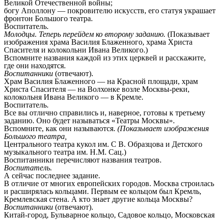
Великой Отечественной войны;
богу Аполлону — покровителю искусств, его статуя украшает
фронтон Большого театра.
Воспитатель.
Молодцы. Теперь перейдем ко второму заданию.
(Показывает
изображения храма Василия Блаженного, храма Христа
Спасителя и колокольни Ивана Великого.)
Вспомните названия каждой из этих церквей и расскажите,
где они находятся.
Воспитанники
(отвечают).
Храм Василия Блаженного — на Красной площади, храм
Христа Спасителя — на Волхонке возле Москвы-реки,
колокольня Ивана Великого — в Кремле.
Воспитатель.
Все вы отлично справились и, наверное, готовы к третьему
заданию. Оно будет называться «Театры Москвы».
Вспомните, как они называются.
(Показывает изображения
Большого театра,
Центрального театра кукол им. С В. Образцова и Детского
музыкального театра им. Н.М. Сац.)
Воспитанники перечисляют названия театров.
Воспитатель.
А сейчас последнее задание.
В отличие от многих европейских городов. Москва строилась
и расширялась кольцами. Первым ее кольцом был Кремль,
Кремлевская стена. А кто знает другие кольца Москвы?
Воспитанники
(отвечают).
Китай-город, Бульварное кольцо, Садовое кольцо, Московская