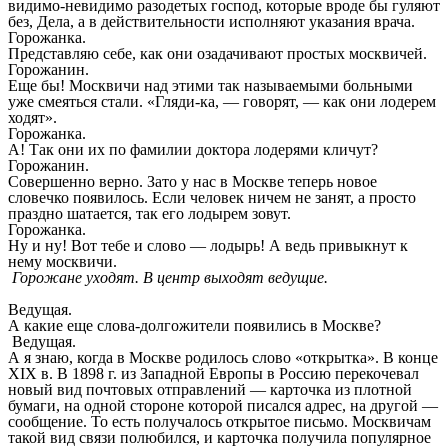
видимо-невидимо разодетых господ, которые вроде бы гуляют
без, Дела, а в действительности исполняют указания врача.
Горожанка.
Представляю себе, как они озадачивают простых москвичей.
Горожанин.
Еще бы! Москвичи над этими так называемыми больными
уже смеяться стали. «Гляди-ка, — говорят, — как они лодерем
ходят».
Горожанка.
А! Так они их по фамилии доктора лодерями кличут?
Горожанин.
Совершенно верно. Зато у нас в Москве теперь новое
словечко появилось. Если человек ничем не занят, а просто
праздно шатается, так его лодырем зовут.
Горожанка.
Ну и ну! Вот тебе и слово — лодырь! А ведь привыкнут к
нему москвичи.
Горожане уходят. В центр выходят ведущие.
Ведущая.
А какие еще слова-долгожители появились в Москве?
Ведущая.
А я знаю, когда в Москве родилось слово «открытка». В конце
XIX в. В 1898 г. из Западной Европы в Россию перекочевал
новый вид почтовых отправлений — карточка из плотной
бумаги, на одной стороне которой писался адрес, на другой —
сообщение. То есть получалось открытое письмо. Москвичам
такой вид связи полюбился, и карточка получила популярное