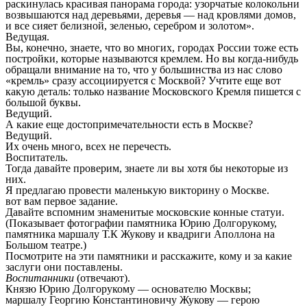
раскинулась красивая панорама города: узорчатые колокольни
возвышаются над деревьями, деревья — над кровлями домов,
и все сияет белизной, зеленью, серебром и золотом».
Ведущая.
Вы, конечно, знаете, что во многих, городах России тоже есть
постройки, которые называются кремлем. Но вы когда-нибудь
обращали внимание на то, что у большинства из нас слово
«кремль» сразу ассоциируется с Москвой? Учтите еще вот
какую деталь: только название Московского Кремля пишется с
большой буквы.
Ведущий.
А какие еще достопримечательности есть в Москве?
Ведущий.
Их очень много, всех не перечесть.
Воспитатель.
Тогда давайте проверим, знаете ли вы хотя бы некоторые из
них.
Я предлагаю провести маленькую викторину о Москве.
вот вам первое задание.
Давайте вспомним знаменитые московские конные статуи.
(Показывает фотографии памятника Юрию Долгорукому,
памятника маршалу Т.К Жукову и квадриги Аполлона на
Большом театре.)
Посмотрите на эти памятники и расскажите, кому и за какие
заслуги они поставлены.
Воспитанники
(отвечают).
Князю Юрию Долгорукому — основателю Москвы;
маршалу Георгию Константиновичу Жукову — герою