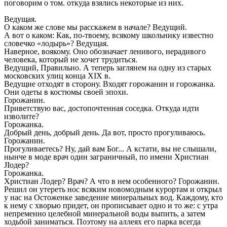
поговорим о том. откуда взялись некоторые из них.
Ведущая.
О каком же слове мы расскажем в начале? Ведущий.
А вот о каком: Как, по-твоему, всякому школьнику известно
словечко «лодырь»? Ведущая.
Наверное, воякому. Оно обозначает ленивого, нерадивого
человека, который не хочет трудиться.
Ведущий, Правильно. А теперь заглянем на одну из старых
московских улиц конца XIX в.
Ведущие отходят в сторону. Входят горожанин и горожанка.
Они одеты в костюмы своей эпохи.
Горожанин.
Приветствую вас, достопочтенная соседка. Откуда идти
изволите?
Горожанка.
Добрый день, добрый день. Да вот, просто прогуливаюсь.
Горожанин.
Прогуливаетесь? Ну, дай вам Бог... А кстати, вы не слышали,
нынче в моде врач один заграничный, по имени Христиан
JIодер?
Горожанка.
Христиан Лодер? Врач? А что в нем особенного? Горожанин.
Решил он утереть нос всяким новомодным курортам и открыл
у нас на Остоженке заведение минеральных вод. Каждому, кто
к нему с хворью придет, он прописывает одно и то же: с утра
непременно целебной минеральной воды выпить, а затем
ходьбой заниматься. Поэтому на аллеях его парка всегда