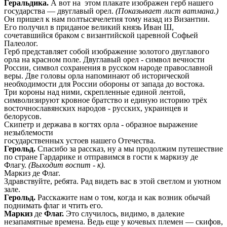
Геральдика.
А вот на этом плакате изображен герб нашего
государства — двуглавый орел.
(Показывает лист ватмана.)
Он пришел к нам полтысячелетия тому назад из Византии.
Его получил в приданое великий князь Иван Ш,
сочетавшийся браком с византийской царевной Софьей
Палеолог.
Герб представляет собой изображение золотого двуглавого
орла на красном поле. Двуглавый орел - символ вечности
России, символ сохранения в русском народе православной
веры. Две головы орла напоминают об исторической
необходимости для России обороны от запада до востока.
Три короны над ними, скрепленные единой лентой,
символизируют кровное братство и единую историю трёх
восточнославянских народов - русских, украинцев и
белорусов.
Скипетр и держава в когтях орла - образное выражение
незыблемости
государственных устоев нашего Отечества.
Герольд.
Спасибо за рассказ, ну а мы продолжим путешествие
по стране Гардарике и отправимся в гости к маркизу де
Флагу.
(Выходит воспит - к).
Маркиз де Флаг.
Здравствуйте, ребята. Рад видеть вас в этой светлом и уютном
зале.
Герольд.
Расскажите нам о том, когда и как возник обычай
поднимать флаг и чтить его.
Маркиз
де
Флаг.
Это случилось, видимо, в далекие
незапамятные времена. Ведь еще у кочевых племен — скифов,