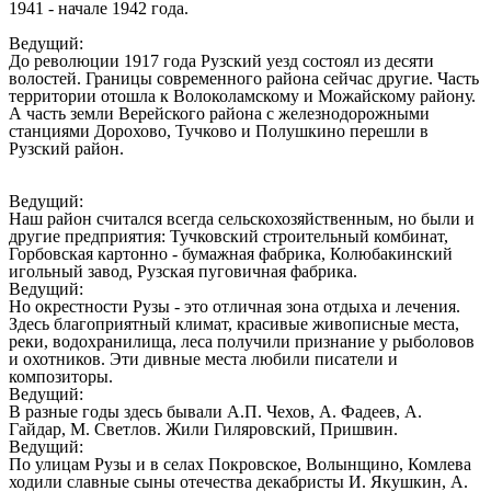
1941 - начале 1942 года.
Ведущий:
До революции 1917 года Рузский уезд состоял из десяти
волостей. Границы современного района сейчас другие. Часть
территории отошла к Волоколамскому и Можайскому району.
А часть земли Верейского района с железнодорожными
станциями Дорохово, Тучково и Полушкино перешли в
Рузский район.
Ведущий:
Наш район считался всегда сельскохозяйственным, но были и
другие предприятия: Тучковский строительный комбинат,
Горбовская картонно - бумажная фабрика, Колюбакинский
игольный завод, Рузская пуговичная фабрика.
Ведущий:
Но окрестности Рузы - это отличная зона отдыха и лечения.
Здесь благоприятный климат, красивые живописные места,
реки, водохранилища, леса получили признание у рыболовов
и охотников. Эти дивные места любили писатели и
композиторы.
Ведущий:
В разные годы здесь бывали А.П. Чехов, А. Фадеев, А.
Гайдар, М. Светлов. Жили Гиляровский, Пришвин.
Ведущий:
По улицам Рузы и в селах Покровское, Волынщино, Комлева
ходили славные сыны отечества декабристы И. Якушкин, А.