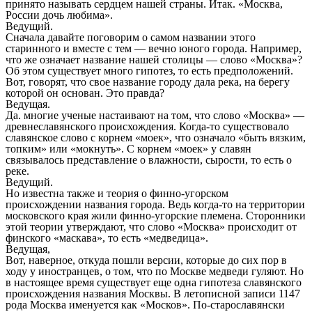
принято называть сердцем нашей страны. Итак. «Москва,
России дочь любима».
Ведущий.
Сначала давайте поговорим о самом названии этого
старинного и вместе с тем — вечно юного города. Например,
что же означает название нашей столицы — слово «Москва»?
Об этом существует много гипотез, то есть предположений.
Вот, говорят, что свое название городу дала река, на берегу
которой он основан. Это правда?
Ведущая.
Да. многие ученые настаивают на том, что слово «Москва» —
древнеславянского происхождения. Когда-то существовало
славянское слово с корнем «моек», что означало «быть вязким,
топким» или «мокнуть». С корнем «моек» у славян
связывалось представление о влажности, сырости, то есть о
реке.
Ведущий.
Но известна также и теория о финно-угорском
происхождении названия города. Ведь когда-то на территории
московского края жили финно-угорские племена. Сторонники
этой теории утверждают, что слово «Москва» происходит от
финского «маскава», то есть «медведица».
Ведущая,
Вот, наверное, откуда пошли версии, которые до сих пор в
ходу у иностранцев, о том, что по Москве медведи гуляют. Но
в настоящее время существует еще одна гипотеза славянского
происхождения названия Москвы. В летописной записи 1147
рода Москва именуется как «Москов». По-старославянски