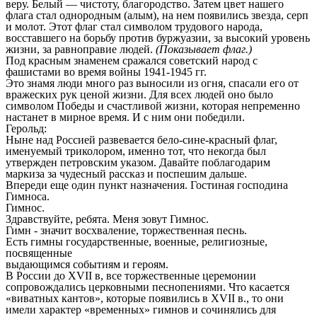
веру. Белый — чистоту, благородство. Затем цвет нашего
флага стал однородным (алым), на нем появились звезда, серп
и молот. Этот флаг стал символом трудового народа,
восставшего на борьбу против буржуазии, за высокий уровень
жизни, за равноправие людей.
(Показывает флаг.)
Под красным знаменем сражался советский народ с
фашистами во время войны 1941-1945 гг.
Это знамя люди много раз выносили из огня, спасали его от
вражеских рук ценой жизни. Для всех людей оно было
символом Победы и счастливой жизни, которая непременно
настанет в мирное время. И с ним они победили.
Герольд:
Ныне над Россией развевается бело-сине-красный флаг,
именуемый триколором, именно тот, что некогда был
утвержден петровским указом. Давайте поблагодарим
маркиза за чудесный рассказ и поспешим дальше.
Впереди еще один пункт назначения. Гостиная господина
Гимноса.
Гимнос.
Здравствуйте, ребята. Меня зовут Гимнос.
Гимн - значит восхваление, торжественная песнь.
Есть гимны государственные, военные, религиозные,
посвященные
выдающимся событиям и героям.
В России до XVII в, все торжественные церемонии
сопровождались церковными песнопениями. Что касается
«виватных кантов», которые появились в XVII в., то они
имели характер «временных» гимнов и сочинялись для