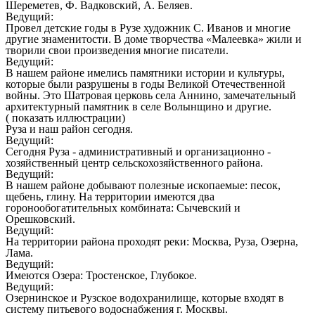
Шереметев, Ф. Вадковский, А. Беляев.
Ведущий:
Провел детские годы в Рузе художник С. Иванов и многие
другие знаменитости. В доме творчества «Малеевка» жили и
творили свои произведения многие писатели.
Ведущий:
В нашем районе имелись памятники истории и культуры,
которые были разрушены в годы Великой Отечественной
войны. Это Шатровая церковь села Аннино, замечательный
архитектурный памятник в селе Волынщино и другие.
( показать иллюстрации)
Руза и наш район сегодня.
Ведущий:
Сегодня Руза - административный и организационно -
хозяйственный центр сельскохозяйственного района.
Ведущий:
В нашем районе добывают полезные ископаемые: песок,
щебень, глину. На территории имеются два
горонообогатительных комбината: Сычевский и
Орешковский.
Ведущий:
На территории района проходят реки: Москва, Руза, Озерна,
Лама.
Ведущий:
Имеются Озера: Тростенское, Глубокое.
Ведущий:
Озернинское и Рузское водохранилище, которые входят в
систему питьевого водоснабжения г. Москвы.