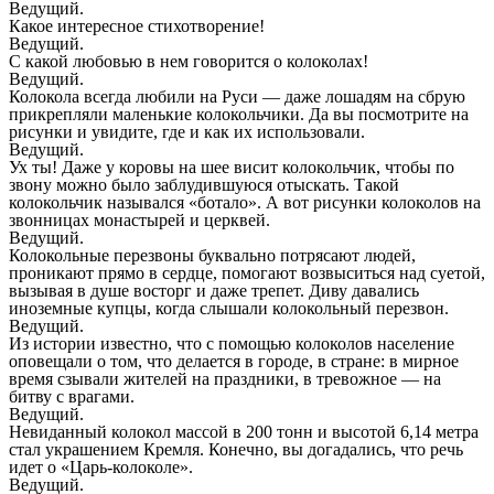
Ведущий.
Какое интересное стихотворение!
Ведущий.
С какой любовью в нем говорится о колоколах!
Ведущий.
Колокола всегда любили на Руси — даже лошадям на сбрую
прикрепляли маленькие колокольчики. Да вы посмотрите на
рисунки и увидите, где и как их использовали.
Ведущий.
Ух ты! Даже у коровы на шее висит колокольчик, чтобы по
звону можно было заблудившуюся отыскать. Такой
колокольчик назывался «ботало». А вот рисунки колоколов на
звонницах монастырей и церквей.
Ведущий.
Колокольные перезвоны буквально потрясают людей,
проникают прямо в сердце, помогают возвыситься над суетой,
вызывая в душе восторг и даже трепет. Диву давались
иноземные купцы, когда слышали колокольный перезвон.
Ведущий.
Из истории известно, что с помощью колоколов население
оповещали о том, что делается в городе, в стране: в мирное
время сзывали жителей на праздники, в тревожное — на
битву с врагами.
Ведущий.
Невиданный колокол массой в 200 тонн и высотой 6,14 метра
стал украшением Кремля. Конечно, вы догадались, что речь
идет о «Царь-колоколе».
Ведущий.