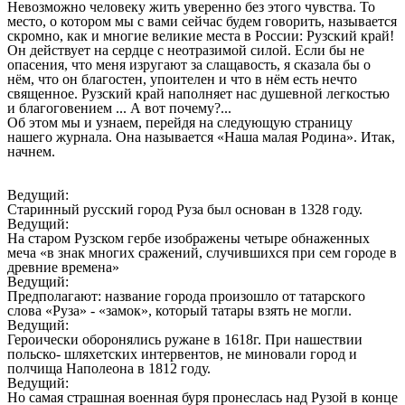
Невозможно человеку жить уверенно без этого чувства. То
место, о котором мы с вами сейчас будем говорить, называется
скромно, как и многие великие места в России: Рузский край!
Он действует на сердце с неотразимой силой. Если бы не
опасения, что меня изругают за слащавость, я сказала бы о
нём, что он благостен, упоителен и что в нём есть нечто
священное. Рузский край наполняет нас душевной легкостью
и благоговением ... А вот почему?...
Об этом мы и узнаем, перейдя на следующую страницу
нашего журнала. Она называется «Наша малая Родина». Итак,
начнем.
Ведущий:
Старинный русский город Руза был основан в 1328 году.
Ведущий:
На старом Рузском гербе изображены четыре обнаженных
меча «в знак многих сражений, случившихся при сем городе в
древние времена»
Ведущий:
Предполагают: название города произошло от татарского
слова «Руза» - «замок», который татары взять не могли.
Ведущий:
Героически оборонялись ружане в 1618г. При нашествии
польско- шляхетских интервентов, не миновали город и
полчища Наполеона в 1812 году.
Ведущий:
Но самая страшная военная буря пронеслась над Рузой в конце