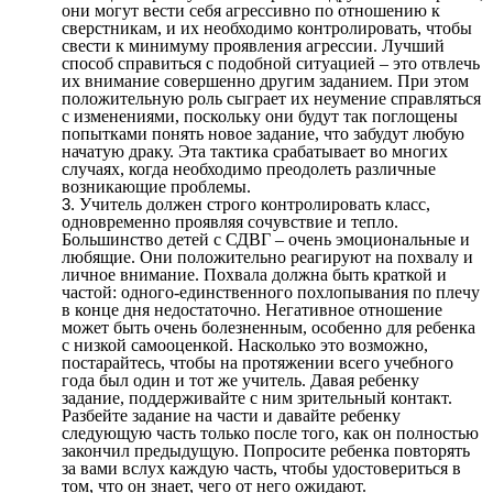
они могут вести себя агрессивно по отношению к
сверстникам, и их необходимо контролировать, чтобы
свести к минимуму проявления агрессии. Лучший
способ справиться с подобной ситуацией – это отвлечь
их внимание совершенно другим заданием. При этом
положительную роль сыграет их неумение справляться
с изменениями, поскольку они будут так поглощены
попытками понять новое задание, что забудут любую
начатую драку. Эта тактика срабатывает во многих
случаях, когда необходимо преодолеть различные
возникающие проблемы.
Учитель должен строго контролировать класс,
одновременно проявляя сочувствие и тепло.
Большинство детей с СДВГ – очень эмоциональные и
любящие. Они положительно реагируют на похвалу и
личное внимание. Похвала должна быть краткой и
частой: одного-единственного похлопывания по плечу
в конце дня недостаточно. Негативное отношение
может быть очень болезненным, особенно для ребенка
с низкой самооценкой. Насколько это возможно,
постарайтесь, чтобы на протяжении всего учебного
года был один и тот же учитель. Давая ребенку
задание, поддерживайте с ним зрительный контакт.
Разбейте задание на части и давайте ребенку
следующую часть только после того, как он полностью
закончил предыдущую. Попросите ребенка повторять
за вами вслух каждую часть, чтобы удостовериться в
том, что он знает, чего от него ожидают.