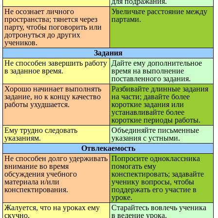
для подражания.
Не осознает личного
Увеличьте расстояние между
пространства; тянется через
партами.
парту, чтобы поговорить или
дотронуться до других
учеников.
Задания
Не способен завершить работу
Дайте ему дополнительное
в заданное время.
время на выполнение
поставленного задания.
Хорошо начинает выполнять
Разбивайте длинные задания
задание, но к концу качество
на части; давайте более
работы ухудшается.
короткие задания или
устанавливайте более
короткие периоды работы.
Ему трудно следовать
Объединяйте письменные
указаниям.
указания с устными.
Отвлекаемость
Не способен долго удерживать
Попросите одноклассника
внимание во время
помогать ему
обсуждения учебного
конспектировать; задавайте
материала и/или
ученику вопросы, чтобы
конспектирования.
поддержать его участие в
уроке.
Жалуется, что на уроках ему
Старайтесь вовлечь ученика
скучно.
в ведение урока.