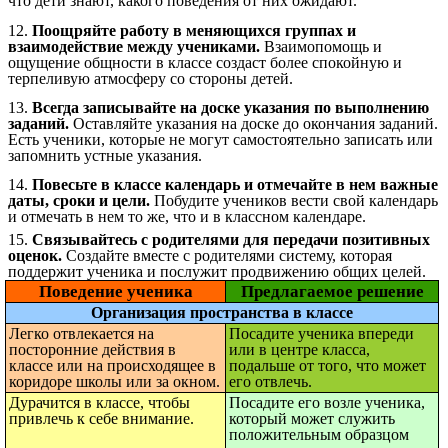
что дети знают, какого поведения от них ожидают.
12.
Поощряйте работу в меняющихся группах и
взаимодействие между учениками.
Взаимопомощь и
ощущение общности в классе создаст более спокойную и
терпеливую атмосферу со стороны детей.
13.
Всегда записывайте на доске указания по выполнению
заданий.
Оставляйте указания на доске до окончания заданий.
Есть ученики, которые не могут самостоятельно записать или
запомнить устные указания.
14.
Повесьте в классе календарь и отмечайте в нем важные
даты, сроки и цели.
Побудите учеников вести свой календарь
и отмечать в нем то же, что и в классном календаре.
15.
Связывайтесь с родителями для передачи позитивных
оценок.
Создайте вместе с родителями систему, которая
поддержит ученика и послужит продвижению общих целей.
Поведение ученика
Предлагаемое решение
Организация пространства в классе
Легко отвлекается на
Посадите ученика впереди
посторонние действия в
или в центре класса,
классе или на происходящее в
подальше от того, что может
коридоре школы или за окном.
его отвлечь.
Дурачится в классе, чтобы
Посадите его возле ученика,
привлечь к себе внимание.
который может служить
положительным образцом