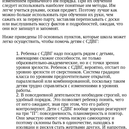
изменением привычного им порядка. При их обучении
следует использовать наиболее понятные им методы. Им
легче учиться руками, осязая предмет. Поэтому лучше как
можно больше использовать при обучении их руки, чем
сажать их за первую парту, заставляя переписывать с доски
или выслушивать массу фактов и подробностей, ожидая, что
они все запишут и запомнят.
Ниже приведены 10 основных пунктов, которые школа может
легко осуществить, чтобы помочь детям с СДВГ:
Ребенка с СДВГ надо посадить рядом с детьми,
имеющими схожие способности, не только
образовательно-академические, но и с точки зрения
уровня зрелости. Ребенок с СДВГ, вероятно, отстает по
уровню зрелости от сверстников. Система градации
класса по уровням предпочтительнее открытой,
параллельной или комбинированной, поскольку таким
детям трудно справляться с изменениями в уровнях
работы.
В повседневной деятельности необходим строгий, но
удобный порядок. Это позволяет ребенку понять, чего
от него ожидают, зная при этом, что его работу
контролируют. Дети с СДВГ вообще хорошо реагируют
на три "П": повседневность, планомерность и повтор.
Они зачастую имеют очень низкую самооценку и
поэтому склонны быть в одиночестве, находясь в
изоляции и рискуя стать жертвами других. И напротив,