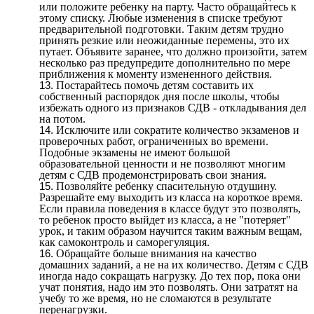
или положите ребенку на парту. Часто обращайтесь к
этому списку. Любые изменения в списке требуют
предварительной подготовки. Таким детям трудно
принять резкие или неожиданные перемены, это их
путает. Объявите заранее, что должно произойти, затем
несколько раз предупредите дополнительно по мере
приближения к моменту измененного действия.
Постарайтесь помочь детям составить их
собственный распорядок дня после школы, чтобы
избежать одного из признаков СДВ - откладывания дел
на потом.
Исключите или сократите количество экзаменов и
проверочных работ, ограниченных во времени.
Подобные экзамены не имеют большой
образовательной ценности и не позволяют многим
детям с СДВ продемонстрировать свои знания.
Позволяйте ребенку спасительную отдушину.
Разрешайте ему выходить из класса на короткое время.
Если правила поведения в классе будут это позволять,
то ребенок просто выйдет из класса, а не "потеряет"
урок, и таким образом научится таким важным вещам,
как самоконтроль и саморегуляция.
Обращайте больше внимания на качество
домашних заданий, а не на их количество. Детям с СДВ
иногда надо сокращать нагрузку. До тех пор, пока они
учат понятия, надо им это позволять. Они затратят на
учебу то же время, но не сломаются в результате
перенагрузки.