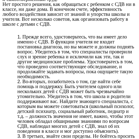
Нет простого решения, как обращаться с ребенком с СДВ ни в
классе, ни даже дома. В конечном счете, эффективность
любого воздействия зависит от знаний и упорства школы и
учителя. Вот несколько советов, как организовать работу в
школе с детьми с СДВ.
Прежде всего, удостоверьтесь, что вы имеет дело
именно с СДВ. В функции учителя не входит
постановка диагноза, но вы можете и должны поднять
вопрос. Убедитесь в том, что специалисты проверили
слух и зрение ребенка и исключили как эти, так и
другие медицинские проблемы. Удостоверьтесь в том,
что проведено соответствующее обследование, и
продолжайте задавать вопросы, пока ощущаете такую
необходимость.
Во-вторых, позаботьтесь о том, где найти себе
помощь и поддержку. Быть учителем одного или
нескольких детей с СДВ может быть чрезвычайно
утомительно. Убедитесь в том, что школа и родители
поддерживают вас. Найдите знающего специалиста, с
которым вы можете советоваться (школьный психолог,
детский психиатр, социальный работник, педиатр и
т.д. – должность значения не имеет, важно, чтобы этот
человек обладал обширными знаниями по вопросам
СДВ, наблюдал многих детей с СДВ, знал об их
поведении в классе и мог доступно объяснить).
В третьих, знайте свои пределы. Не бойтесь просить