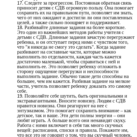
Следите за прогрессом. Постоянная обратная связь
приносит детям с СДВ огромную пользу. Она помогает
сохранить их на правильном пути, позволяет им знать,
чего от них ожидают и достигли ли они поставленных
целей, а также сильно поощряет и поддерживает.
Разбивайте длинные задания на более короткие.
Это один из важнейших методов работы учителя с
детьми с СДВ. Длинные задания зачастую перегружают
ребенка, и он отступает перед ними с чувством того,
что "я никогда не смогу это сделать". Когда задание
разбивают на составные части, которые можно
выполнить по отдельности, каждая часть кажется
достаточно маленькой, чтобы справиться с ней и
выполнить ее. Это позволяет ребенку отложить в
сторону ощущение перегрузки и неспособности
выполнить задание. Обычно такие дети способны на
большее, чем им кажется. Разбивая задание на мелкие
части, учитель позволяет ребенку доказать это самому
себе.
Позволяйте себе шутить, быть оригинальными и
экстравагантными. Вносите новизну. Людям с СДВ
нравится новизна. Они реагируют на нее с
энтузиазмом. Это помогает сохранить внимание – как
детское, так и ваше. Эти дети полны энергии – они
любят играть. А больше всего они ненавидят скуку.
Работа с ними включает в себя так много скучных
вещей: расписания, списки и правила. Покажите им,
что все это не говорит о том, что вы скучный человек,