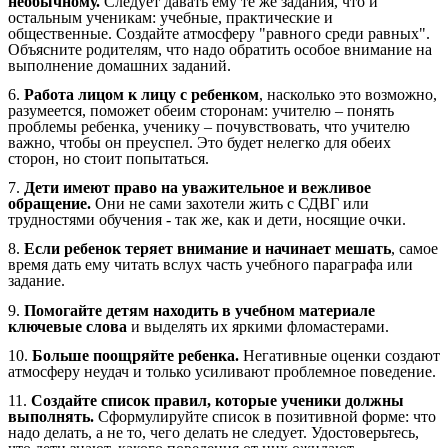
необычному.
Следует давать ему те же задания, что и
остальным ученикам: учебные, практические и
общественные. Создайте атмосферу "равного среди равных".
Объясните родителям, что надо обратить особое внимание на
выполнение домашних заданий.
6.
Работа лицом к лицу с ребенком
, насколько это возможно,
разумеется, поможет обеим сторонам: учителю – понять
проблемы ребенка, ученику – почувствовать, что учителю
важно, чтобы он преуспел. Это будет нелегко для обеих
сторон, но стоит попытаться.
7.
Дети имеют право на уважительное и вежливое
обращение.
Они не сами захотели жить с СДВГ или
трудностями обучения - так же, как и дети, носящие очки.
8.
Если ребенок теряет внимание и начинает мешать
, самое
время дать ему читать вслух часть учебного параграфа или
задание.
9.
Помогайте детям находить в учебном материале
ключевые слова
и выделять их яркими фломастерами.
10.
Больше поощряйте ребенка.
Негативные оценки создают
атмосферу неудач и только усиливают проблемное поведение.
11.
Создайте список правил, которые ученики должны
выполнять.
Сформулируйте список в позитивной форме: что
надо делать, а не то, чего делать не следует. Удостоверьтесь,