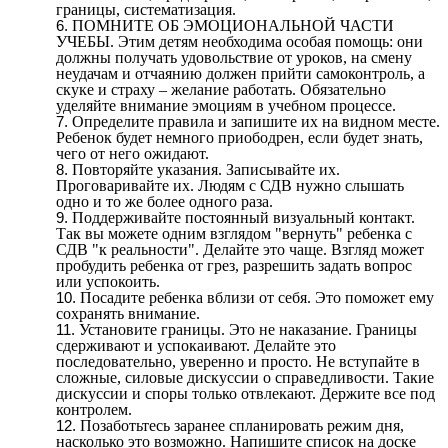
границы, систематизация.
ПОМНИТЕ ОБ ЭМОЦИОНАЛЬНОЙ ЧАСТИ
УЧЕБЫ. Этим детям необходима особая помощь: они
должны получать удовольствие от уроков, на смену
неудачам и отчаянию должен прийти самоконтроль, а
скуке и страху – желание работать. Обязательно
уделяйте внимание эмоциям в учебном процессе.
Определите правила и запишите их на видном месте.
Ребенок будет немного приободрен, если будет знать,
чего от него ожидают.
Повторяйте указания. Записывайте их.
Проговаривайте их. Людям с СДВ нужно слышать
одно и то же более одного раза.
Поддерживайте постоянный визуальный контакт.
Так вы можете одним взглядом "вернуть" ребенка с
СДВ "к реальности". Делайте это чаще. Взгляд может
пробудить ребенка от грез, разрешить задать вопрос
или успокоить.
Посадите ребенка вблизи от себя. Это поможет ему
сохранять внимание.
Установите границы. Это не наказание. Границы
сдерживают и успокаивают. Делайте это
последовательно, уверенно и просто. Не вступайте в
сложные, силовые дискуссии о справедливости. Такие
дискуссии и споры только отвлекают. Держите все под
контролем.
Позаботьтесь заранее спланировать режим дня,
насколько это возможно. Напишите список на доске