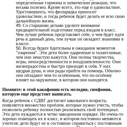
определенные гормоны и химические реакции, что
весьма полезно. Кроме всего, это еще и удовольствие.
Удостоверьтесь, что физзарядка приносит
удовольствие, и тогда ребенок будет делать ее всю свою
дальнейшую жизнь.
Со старшими детьми уделите внимание
предварительной подготовке перед входом в класс.
Чем лучше ребенок представляет себе, о чем будет идти
речь в данный день, тем лучше он овладеет знаниями в
классе.
Всегда будьте бдительны в ожидании моментов
"озарения". Эти дети более одаренные и талантливые,
чем они зачастую кажутся. Они полны творчества,
игры, непосредственности и воодушевленности. Они
жизнерадостны и быстро приходят в себя. У них
щедрая душа, и они рады прийти на помощь. Обычно
они обладают чем-то особенным, что по-особому
влияет на окружение, в котором они находятся.
Помните: в этой какофонии есть мелодия, симфония,
которую еще предстоит написать.
Когда ребенок с СДВГ достигает школьного возраста,
появляется множество проблем, которые нужно учесть, чтобы
позволить ребенку полностью реализовать свой потенциал.
Эти дети нуждаются в четко заведенном порядке. Не очень-то
хорошо помещать их в класс, в котором постоянно меняются
учителя: дети будут не в состоянии справиться с постоянным