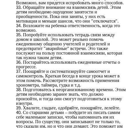
Возможно, вам придется испробовать много способов.
Обращайте внимание на взаимосвязь детей. Этим
детям необходимо ощущение занятости и
приобщенности. Пока они заняты, у них есть
мотивация и меньше шансов, что они "отключатся".
Возложите на ребенка ответственность, когда это
возможно.
Попробуйте использовать тетрадь связи между
домом и школой. Это может реально помочь
ежедневному общению учителей и родителей и
предотвратит "аварийные" встречи. Это также
послужит на пользу постоянной взаимосвязи, которая
так нужна таким детям.
Постарайтесь использовать ежедневные отчеты о
прогрессе.
Поощряйте и систематизируйте самоотчет и
самоконтроль. Краткая беседа в конце урока может в
этом помочь. Рассмотрите возможность применения
хронометра, таймера, гудка и т.д.
Подготовьтесь к неорганизованному времени. Этим
детям необходимо заранее знать, что должно
произойти, и тогда они смогут подготовиться к этому
изнутри.
Хвалите, гладьте, одобряйте, поощряйте, лелейте.
Со старшими детьми – побудите их писать самим
себе маленькие записки, чтобы напоминать им их
вопросы. По существу, они записывают не только то,
что сказали им, но и что они думают. Это поможет им