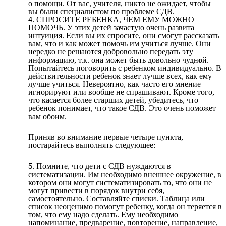
о помощи. От вас, учителя, никто не ожидает, чтобы
вы были специалистом по проблеме СДВ.
СПРОСИТЕ РЕБЕНКА, ЧЕМ ЕМУ МОЖНО
ПОМОЧЬ. У этих детей зачастую очень развита
интуиция. Если вы их спросите, они смогут рассказать
вам, что и как может помочь им учиться лучше. Они
нередко не решаются добровольно передать эту
информацию, т.к. она может быть довольно чудн
о
й.
Попытайтесь поговорить с ребенком индивидуально. В
действительности ребенок знает лучше всех, как ему
лучше учиться. Невероятно, как часто его мнение
игнорируют или вообще не спрашивают. Кроме того,
что касается более старших детей, убедитесь, что
ребенок понимает, что такое СДВ. Это очень поможет
вам обоим.
Приняв во внимание первые четыре пункта,
постарайтесь выполнять следующее:
Помните, что дети с СДВ нуждаются в
систематизации. Им необходимо внешнее окружение, в
котором они могут систематизировать то, что они не
могут привести в порядок внутри себя,
самостоятельно. Составляйте списки. Таблица или
список неоценимо помогут ребенку, когда он теряется в
том, что ему надо сделать. Ему необходимо
напоминание, предварение, повторение, направление,