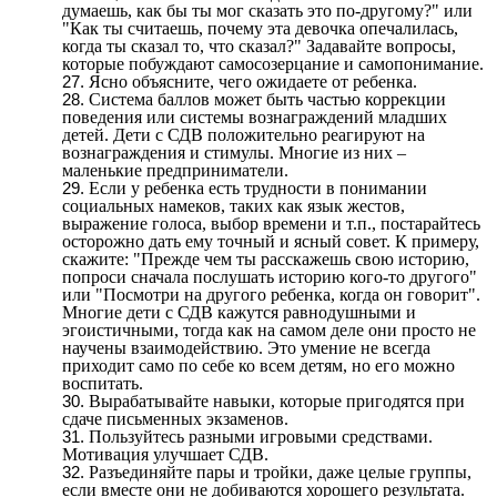
думаешь, как бы ты мог сказать это по-другому?" или
"Как ты считаешь, почему эта девочка опечалилась,
когда ты сказал то, что сказал?" Задавайте вопросы,
которые побуждают самосозерцание и самопонимание.
Ясно объясните, чего ожидаете от ребенка.
Система баллов может быть частью коррекции
поведения или системы вознаграждений младших
детей. Дети с СДВ положительно реагируют на
вознаграждения и стимулы. Многие из них –
маленькие предприниматели.
Если у ребенка есть трудности в понимании
социальных намеков, таких как язык жестов,
выражение голоса, выбор времени и т.п., постарайтесь
осторожно дать ему точный и ясный совет. К примеру,
скажите: "Прежде чем ты расскажешь свою историю,
попроси сначала послушать историю кого-то другого"
или "Посмотри на другого ребенка, когда он говорит".
Многие дети с СДВ кажутся равнодушными и
эгоистичными, тогда как на самом деле они просто не
научены взаимодействию. Это умение не всегда
приходит само по себе ко всем детям, но его можно
воспитать.
Вырабатывайте навыки, которые пригодятся при
сдаче письменных экзаменов.
Пользуйтесь разными игровыми средствами.
Мотивация улучшает СДВ.
Разъединяйте пары и тройки, даже целые группы,
если вместе они не добиваются хорошего результата.