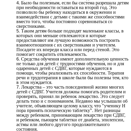
Было бы полезным, если бы система разрешала детям
при необходимости оставаться на второй год. Это
позволило бы ребенку находиться в окружении и
взаимодействии с детьми с такими же способностями
вместо того, чтобы постоянно соревноваться со
сверстниками.
Таким детям больше подходят маленькие классы, в
которых они меньше отвлекаются и которые
предоставляют им лучшую возможность построить
взаимоотношения с их сверстниками и учителем.
Посадите их впереди класса или перед стеной. Это
помогает сократить отвлекаемость.
Средства обучения имеют дополнительную ценность
не только для детей с трудностями обучения, но и для
одаренных детей с СДВГ, которые нуждаются в
помощи, чтобы реализовать их способности. Терапия
речи и трудотерапия в школе были бы полезны тем, кто
в этом нуждается.
Лекарства – это часть повседневной жизни многих
детей с СДВГ. Учителя должны помогать родителим и
проверять, принял ли ребенок лекарство. Это следует
делать тихо и с пониманием. Недавно мы услышали об
учителе, объявляющем целому классу, что "ученику Н
пора принять психическую таблетку". Нет разницы
между ребенком, принимающим лекарство при СДВГ,
и ребенком, пьющем таблетки от диабета, эпилепсии,
астмы или любого другого продолжительного
состояния.