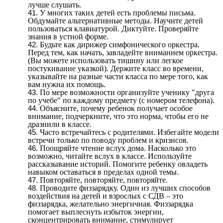
лучше слушать.
У многих таких детей есть проблемы письма.
Обдумайте альтернативные методы. Научите детей
пользоваться клавиатурой. Диктуйте. Проверяйте
знания в устной форме.
Будьте как дирижер симфонического оркестра.
Перед тем, как начать, завладейте вниманием оркестра.
(Вы можете использовать тишину или легкое
постукивание указкой). Держите класс во времени,
указывайте на разные части класса по мере того, как
вам нужна их помощь.
По мере возможности организуйте ученику "друга
по учебе" по каждому предмету (с номером телефона).
Объясните, почему ребенок получает особое
внимание, подчеркните, что это норма, чтобы его не
дразнили в классе.
Часто встречайтесь с родителями. Избегайте модели
встречи только по поводу проблем и кризисов.
Поощряйте чтение вслух дома. Насколько это
возможно, читайте вслух в классе. Используйте
рассказывание историй. Помогите ребенку овладеть
навыком оставаться в пределах одной темы.
Повторяйте, повторяйте, повторяйте.
Проводите физзарядку. Один из лучших способов
воздействия на детей и взрослых с СДВ – это
физзарядка, желательно энергичная. Физзарядка
помогает выплеснуть избыток энергии,
сконцентрировать внимание, стимулирует