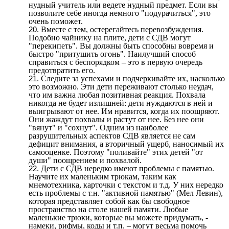
нудный учитель или ведете нудный предмет. Если вы
позволите себе иногда немного "подурачиться", это
очень поможет.
Вместе с тем, остерегайтесь перевозбуждения.
Подобно чайнику на плите, дети с СДВ могут
"перекипеть". Вы должны быть способны вовремя и
быстро "притушить огонь". Наилучший способ
справиться с беспорядком – это в первую очередь
предотвратить его.
Следите за успехами и подчеркивайте их, насколько
это возможно. Эти дети переживают столько неудач,
что им важна любая позитивная реакция. Похвала
никогда не будет излишней: дети нуждаются в ней и
выигрывают от нее. Им нравится, когда их поощряют.
Они жаждут похвалы и растут от нее. Без нее они
"вянут" и "сохнут". Одним из наиболее
разрушительных аспектов СДВ является не сам
дефицит внимания, а вторичный ущерб, наносимый их
самооценке. Поэтому "поливайте" этих детей "от
души" поощрением и похвалой.
Дети с СДВ нередко имеют проблемы с памятью.
Научите их маленьким трюкам, таким как
мнемотехника, карточки с текстом и т.д. У них нередко
есть проблемы с т.н. "активной памятью" (Мел Левин),
которая представляет собой как бы свободное
пространство на столе нашей памяти. Любые
маленькие трюки, которые вы можете придумать, -
намеки, рифмы, коды и т.п. – могут весьма помочь