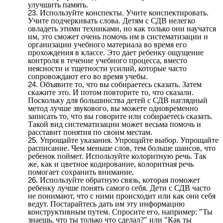
улучшить память.
Используйте конспекты. Учите конспектировать.
Учите подчеркивать слова. Детям с СДВ нелегко
овладеть этими техниками, но как только они научатся
им, это сможет очень помочь им в систематизации и
организации учебного материала во время его
прохождения в классе. Это дает ребенку ощущение
контроля в течение учебного процесса, вместо
неясности и тщетности усилий, которые часто
сопровождают его во время учебы.
Объявите то, что вы собираетесь сказать. Затем
скажите это. И потом повторите то, что сказали.
Поскольку для большинства детей с СДВ наглядный
метод лучше звукового, вы можете одновременно
записать то, что вы говорите или собираетесь сказать.
Такой вид систематизации может весьма помочь и
расставит понятия по своим местам.
Упрощайте указания. Упрощайте выбор. Упрощайте
расписание. Чем меньше слов, тем больше шансов, что
ребенок поймет. Используйте колоритную речь. Так
же, как и цветное кодирование, колоритная речь
помогает сохранить внимание.
Используйте обратную связь, которая поможет
ребенку лучше понять самого себя. Дети с СДВ часто
не понимают, что с ними происходит или как они себя
ведут. Постарайтесь дать им эту информацию
конструктивным путем. Спросите его, например: "Ты
знаешь, что ты только что сделал?" или "Как ты