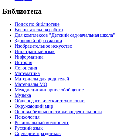
Библиотека
Поиск по библиотеке
Воспитательная работа
Для комплексов "Детский сад-начальная школа"
Здоровый образ жизни
Изобразительное искусство
Иностранный язык
Информатика
История
Логопедия
Математика
Материалы для родителей
Материалы МО
Междисциплинарное обобщение
Музыка
Общепедагогические технологии
Окружающий мир
Основы безопасности жизнедеятельности
Психология
Региональный компонент
Русский язык
Сценарии праздников