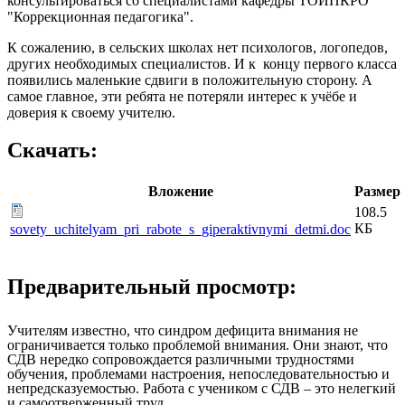
консультироваться со специалистами кафедры ТОИПКРО
"Коррекционная педагогика".
К сожалению, в сельских школах нет психологов, логопедов,
других необходимых специалистов. И к концу первого класса
появились маленькие сдвиги в положительную сторону. А
самое главное, эти ребята не потеряли интерес к учёбе и
доверия к своему учителю.
Скачать:
Вложение
Размер
108.5
КБ
sovety_uchitelyam_pri_rabote_s_giperaktivnymi_detmi.doc
Предварительный просмотр:
Учителям известно, что синдром дефицита внимания не
ограничивается только проблемой внимания. Они знают, что
СДВ нередко сопровождается различными трудностями
обучения, проблемами настроения, непоследовательностью и
непредсказуемостью. Работа с учеником с СДВ – это нелегкий
и самоотверженный труд.