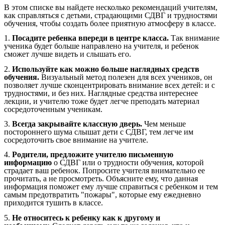
В этом списке вы найдете несколько рекомендаций учителям,
как справляться с детьми, страдающими СДВГ и трудностями
обучения, чтобы создать более приятную атмосферу в классе.
1.
Посадите ребенка впереди в центре класса.
Так внимание
ученика будет больше направлено на учителя, и ребенок
сможет лучше видеть и слышать его.
2.
Используйте как можно больше наглядных средств
обучения.
Визуальный метод полезен для всех учеников, он
позволяет лучше сконцентрировать внимание всех детей: и с
трудностями, и без них. Наглядные средства интереснее
лекции, и учителю тоже будет легче преподать материал
сосредоточенным ученикам.
3.
Всегда закрывайте классную дверь.
Чем меньше
постороннего шума слышат дети с СДВГ, тем легче им
сосредоточить свое внимание на учителе.
4.
Родители, предложите учителю письменную
информацию
о СДВГ или о трудности обучения, которой
страдает ваш ребенок. Попросите учителя внимательно ее
прочитать, а не просмотреть. Объясните ему, что данная
информация поможет ему лучше справиться с ребенком и тем
самым предотвратить "пожары", которые ему ежедневно
приходится тушить в классе.
5.
Не относитесь к ребенку как к другому и