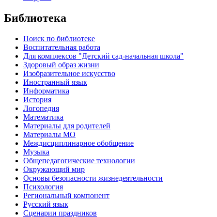
Библиотека
Поиск по библиотеке
Воспитательная работа
Для комплексов "Детский сад-начальная школа"
Здоровый образ жизни
Изобразительное искусство
Иностранный язык
Информатика
История
Логопедия
Математика
Материалы для родителей
Материалы МО
Междисциплинарное обобщение
Музыка
Общепедагогические технологии
Окружающий мир
Основы безопасности жизнедеятельности
Психология
Региональный компонент
Русский язык
Сценарии праздников