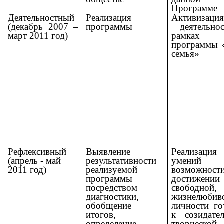
Программе
Деятельностный
Реализация
Активизаци
(декабрь 2007 –
программы
деятельно
март 2011 год)
рамках
программы 
семья»
Рефлексивный
Выявление
Реализация
(апрель - май
результативности
умени
2011 год)
реализуемой
возможнос
программы
достижении
посредством
свободной,
диагностики,
жизнелюбив
обобщение
личности го
итогов,
к созидател
определение
творческой