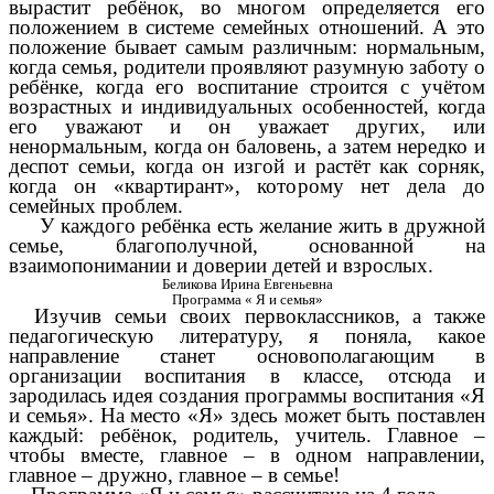
вырастит ребёнок, во многом определяется его
положением в системе семейных отношений. А это
положение бывает самым различным: нормальным,
когда семья, родители проявляют разумную заботу о
ребёнке, когда его воспитание строится с учётом
возрастных и индивидуальных особенностей, когда
его уважают и он уважает других, или
ненормальным, когда он баловень, а затем нередко и
деспот семьи, когда он изгой и растёт как сорняк,
когда он «квартирант», которому нет дела до
семейных проблем.
У каждого ребёнка есть желание жить в дружной
семье, благополучной, основанной на
взаимопонимании и доверии детей и взрослых.
Беликова Ирина Евгеньевна
Программа « Я и семья»
Изучив семьи своих первоклассников, а также
педагогическую литературу, я поняла, какое
направление станет основополагающим в
организации воспитания в классе, отсюда и
зародилась идея создания программы воспитания «Я
и семья». На место «Я» здесь может быть поставлен
каждый: ребёнок, родитель, учитель. Главное –
чтобы вместе, главное – в одном направлении,
главное – дружно, главное – в семье!