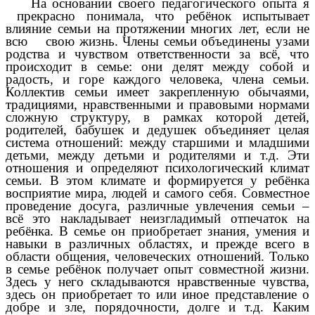
На основании своего педагогического опыта я
прекрасно понимала, что ребёнок испытывает
влияние семьи на протяжении многих лет, если не
всю свою жизнь. Члены семьи объединены узами
родства и чувством ответственности за всё, что
происходит в семье: они делят между собой и
радость, и горе каждого человека, члена семьи.
Коллектив семьи имеет закрепленную обычаями,
традициями, нравственными и правовыми нормами
сложную структуру, в рамках которой детей,
родителей, бабушек и дедушек объединяет целая
система отношений: между старшими и младшими
детьми, между детьми и родителями и т.д. Эти
отношения и определяют психологический климат
семьи. В этом климате и формируется у ребёнка
восприятие мира, людей и самого себя. Совместное
проведение досуга, различные увлечения семьи –
всё это накладывает неизгладимый отпечаток на
ребёнка. В семье он приобретает знания, умения и
навыки в различных областях, и прежде всего в
области общения, человеческих отношений. Только
в семье ребёнок получает опыт совместной жизни.
Здесь у него складываются нравственные чувства,
здесь он приобретает то или иное представление о
добре и зле, порядочности, долге и т.д. Каким