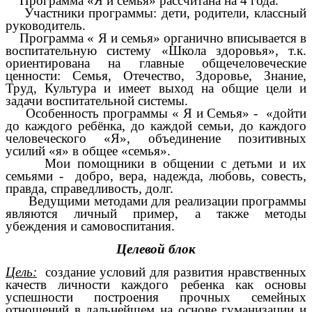
Программа «Я и семья» рассчитана на 4 года.
Участники программы: дети, родители, классный
руководитель.
Программа « Я и семья» органично вписывается в
воспитательную систему «Школа здоровья», т.к.
ориентирована на главные общечеловеческие
ценности: Семья, Отечество, Здоровье, Знание,
Труд, Культура и имеет выход на общие цели и
задачи воспитательной системы.
Особенность программы « Я и Семья» - «дойти
до каждого ребёнка, до каждой семьи, до каждого
человеческого «Я», объединение позитивных
усилий «я» в общее «семья».
Мои помощники в общении с детьми и их
семьями - добро, вера, надежда, любовь, совесть,
правда, справедливость, долг.
Ведущими методами для реализации программы
являются личный пример, а также методы
убеждения и самовоспитания.
Целевой блок
Цель:
создание условий для развития нравственных
качеств личности каждого ребенка как основы
успешности построения прочных семейных
отношений в дальнейшем на основе гуманизации и