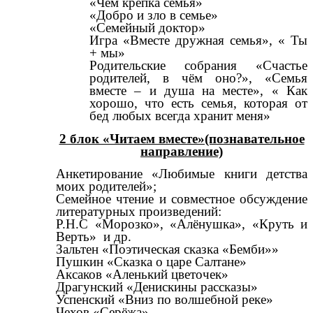
«Чем крепка семья»
«Добро и зло в семье»
«Семейный доктор»
Игра «Вместе дружная семья», « Ты
+ мы»
Родительские собрания «Счастье
родителей, в чём оно?», «Семья
вместе – и душа на месте», « Как
хорошо, что есть семья, которая от
бед любых всегда хранит меня»
2 блок «Читаем вместе»(познавательное
направление)
Анкетирование «Любимые книги детства
моих родителей»;
Семейное чтение и совместное обсуждение
литературных произведений:
Р.Н.С «Морозко», «Алёнушка», «Круть и
Верть» и др.
Зальтен «Поэтическая сказка «Бемби»»
Пушкин «Сказка о царе Салтане»
Аксаков «Аленький цветочек»
Драгунский «Денискины рассказы»
Успенский «Вниз по волшебной реке»
Чехов «Серёжа»