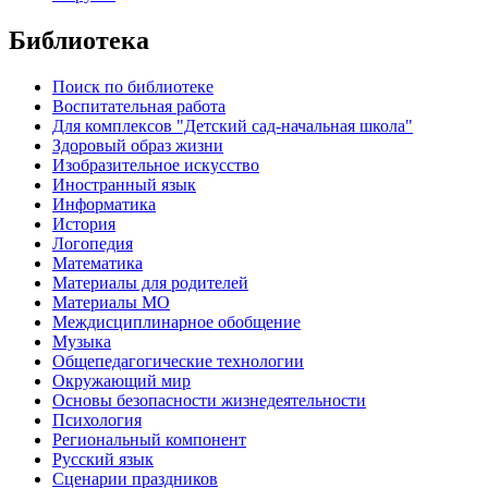
Библиотека
Поиск по библиотеке
Воспитательная работа
Для комплексов "Детский сад-начальная школа"
Здоровый образ жизни
Изобразительное искусство
Иностранный язык
Информатика
История
Логопедия
Математика
Материалы для родителей
Материалы МО
Междисциплинарное обобщение
Музыка
Общепедагогические технологии
Окружающий мир
Основы безопасности жизнедеятельности
Психология
Региональный компонент
Русский язык
Сценарии праздников