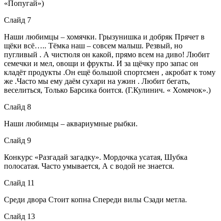
«Попугай»)
Слайд 7
Наши любимцы – хомячки. Грызунишка и добряк Прячет в
щёки всё….. Тёмка наш – совсем малыш. Резвый, но
пугливый . А чистюля он какой, прямо всем на диво! Любит
семечки и мел, овощи и фрукты. И за щёчку про запас он
кладёт продукты .Он ещё большой спортсмен , акробат к тому
же .Часто мы ему даём сухари на ужин . Любит бегать,
веселиться, Только Барсика боится. (Г.Кулинич. « Хомячок».)
Слайд 8
Наши любимцы – аквариумные рыбки.
Слайд 9
Конкурс «Разгадай загадку». Мордочка усатая, Шубка
полосатая. Часто умывается, А с водой не знается.
Слайд 11
Среди двора Стоит копна Спереди вилы Сзади метла.
Слайд 13