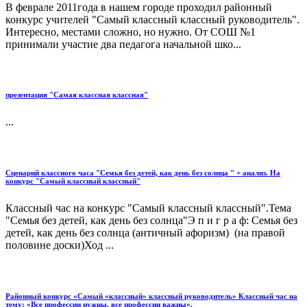
В феврале 2011года в нашем городе проходил районный
конкурс учителей "Самый классный классный руководитель".
Интересно, местами сложно, но нужно. От СОШ №1
принимали участие два педагога начальной шко...
презентация "Самая классная классная"
...
Сценарий классного часа "Семья без детей, как день без солнца " + анализ. На
конкурс "Самый классный классный"
Классный час на конкурс "Самый классный классный".Тема
"Семья без детей, как день без солнца"Э п и г р а ф: Семья без
детей, как день без солнца (античный афоризм) (на правой
половине доски)Ход ...
Районный конкурс «Самый «классный» классный руководитель» Классный час на
тему: «Все профессии нужны, все профессии важны».