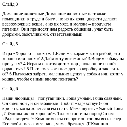
Слайд 3
Домашние животные Домашние животные не только
помощники в труде и быту , но из их кожи ,шерсти делают
всевозможные вещи , а из их мяса и молока – продукты
питания. Они приносят нам радость общения , учат быть
добрыми, заботливыми, ответственными.
Слайд 5
Игра «Хорошо – плохо ». 1.Если мы кормим кота рыбой, это
хорошо или плохо? 2.Даём коту витамины? 3.Водим собаку на
прогулку? 4.Играем с котом до тех пор , пока он не начнёт
царапаться? 5.Пытаемся кота посадить в коробку и заклеить
её? 6.Пытаемся забрать маленьких щенят у собаки или котят у
кошки, чтобы с ними вволю поиграть?
Слайд 6
Наши любимцы – попугайчики. Гоша умный, Гоша славный,
Он смешной , и он забавный. Любит «здравствуй!» он
кричать, когда хочется всем спать. Мама шутит: «Умный Гоша
,И будильник он хороший». Только гости на порог,Он им –
«Рады встрече!» Комплименты говорит он гостям весь вечер.
Его любит вся семья: папа, мама, братик,я. (Г.Кулинич.