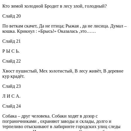
Кто зимой холодной Бродит в лесу злой, голодный?
Слайд 20
По веткам скачет, Да не птица; Рыжая , да не лисица. Думал –
кошка. Крикнул : «Брысь!» Оказалась ,это……
Слайд 21
Р Ы С Ь.
Слайд 22
Хвост пушистый, Мех золотистый, В лесу живёт, В деревне
кур крадёт.
Слайд 23
Л И С А.
Слайд 24
Собака – друг человека. Собаки ходят в дозор с
пограничниками , охраняют заводы и склады, долго и
терпеливо отыскивают в лабиринте городских улиц следы