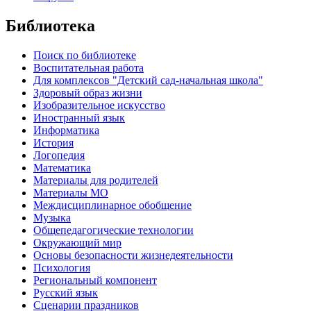
Библиотека
Поиск по библиотеке
Воспитательная работа
Для комплексов "Детский сад-начальная школа"
Здоровый образ жизни
Изобразительное искусство
Иностранный язык
Информатика
История
Логопедия
Математика
Материалы для родителей
Материалы МО
Междисциплинарное обобщение
Музыка
Общепедагогические технологии
Окружающий мир
Основы безопасности жизнедеятельности
Психология
Региональный компонент
Русский язык
Сценарии праздников