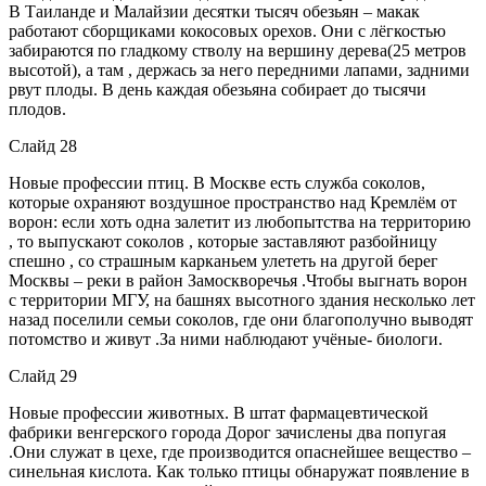
В Таиланде и Малайзии десятки тысяч обезьян – макак
работают сборщиками кокосовых орехов. Они с лёгкостью
забираются по гладкому стволу на вершину дерева(25 метров
высотой), а там , держась за него передними лапами, задними
рвут плоды. В день каждая обезьяна собирает до тысячи
плодов.
Слайд 28
Новые профессии птиц. В Москве есть служба соколов,
которые охраняют воздушное пространство над Кремлём от
ворон: если хоть одна залетит из любопытства на территорию
, то выпускают соколов , которые заставляют разбойницу
спешно , со страшным карканьем улететь на другой берег
Москвы – реки в район Замоскворечья .Чтобы выгнать ворон
с территории МГУ, на башнях высотного здания несколько лет
назад поселили семьи соколов, где они благополучно выводят
потомство и живут .За ними наблюдают учёные- биологи.
Слайд 29
Новые профессии животных. В штат фармацевтической
фабрики венгерского города Дорог зачислены два попугая
.Они служат в цехе, где производится опаснейшее вещество –
синельная кислота. Как только птицы обнаружат появление в