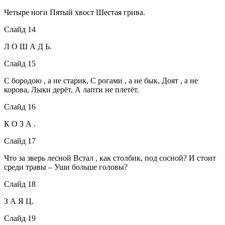
Четыре ноги Пятый хвост Шестая грива.
Слайд 14
Л О Ш А Д Ь.
Слайд 15
С бородою , а не старик, С рогами , а не бык, Доят , а не
корова, Лыки дерёт, А лапти не плетёт.
Слайд 16
К О З А .
Слайд 17
Что за зверь лесной Встал , как столбик, под сосной? И стоит
среди травы – Уши больше головы?
Слайд 18
З А Я Ц.
Слайд 19