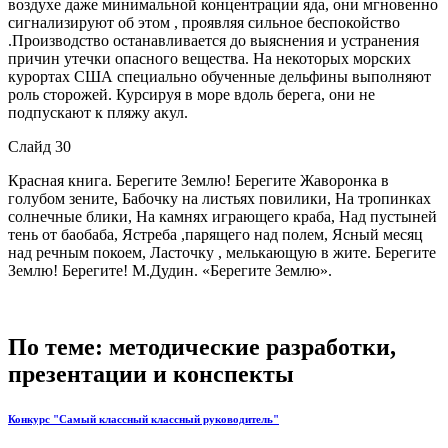
воздухе даже минимальной концентрации яда, они мгновенно
сигнализируют об этом , проявляя сильное беспокойство
.Производство останавливается до выяснения и устранения
причин утечки опасного вещества. На некоторых морских
курортах США специально обученные дельфины выполняют
роль сторожей. Курсируя в море вдоль берега, они не
подпускают к пляжу акул.
Слайд 30
Красная книга. Берегите Землю! Берегите Жаворонка в
голубом зените, Бабочку на листьях повилики, На тропинках
солнечные блики, На камнях играющего краба, Над пустыней
тень от баобаба, Ястреба ,парящего над полем, Ясный месяц
над речным покоем, Ласточку , мелькающую в жите. Берегите
Землю! Берегите! М.Дудин. «Берегите Землю».
По теме: методические разработки,
презентации и конспекты
Конкурс "Самый классный классный руководитель"