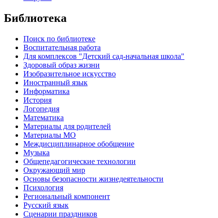
Библиотека
Поиск по библиотеке
Воспитательная работа
Для комплексов "Детский сад-начальная школа"
Здоровый образ жизни
Изобразительное искусство
Иностранный язык
Информатика
История
Логопедия
Математика
Материалы для родителей
Материалы МО
Междисциплинарное обобщение
Музыка
Общепедагогические технологии
Окружающий мир
Основы безопасности жизнедеятельности
Психология
Региональный компонент
Русский язык
Сценарии праздников