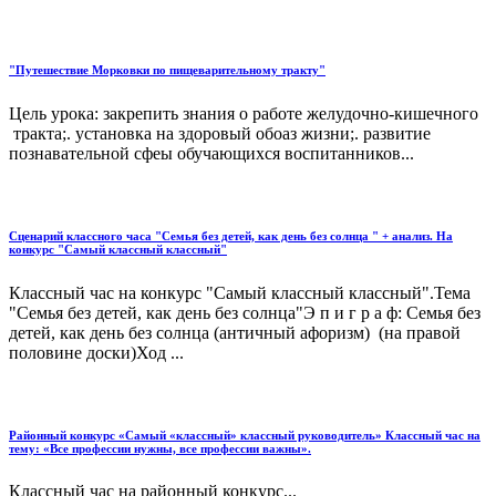
"Путешествие Морковки по пищеварительному тракту"
Цель урока: закрепить знания о работе желудочно-кишечного
тракта;. установка на здоровый обоаз жизни;. развитие
познавательной сфеы обучающихся воспитанников...
Сценарий классного часа "Семья без детей, как день без солнца " + анализ. На
конкурс "Самый классный классный"
Классный час на конкурс "Самый классный классный".Тема
"Семья без детей, как день без солнца"Э п и г р а ф: Семья без
детей, как день без солнца (античный афоризм) (на правой
половине доски)Ход ...
Районный конкурс «Самый «классный» классный руководитель» Классный час на
тему: «Все профессии нужны, все профессии важны».
Классный час на районный конкурс...