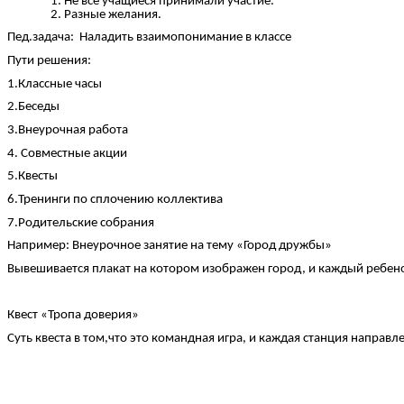
Не все учащиеся принимали участие.
Разные желания.
Пед.задача: Наладить взаимопонимание в классе
Пути решения:
1.Классные часы
2.Беседы
3.Внеурочная работа
4. Совместные акции
5.Квесты
6.Тренинги по сплочению коллектива
7.Родительские собрания
Например: Внеурочное занятие на тему «Город дружбы»
Вывешивается плакат на котором изображен город, и каждый ребенок 
Квест «Тропа доверия»
Суть квеста в том,что это командная игра, и каждая станция направ