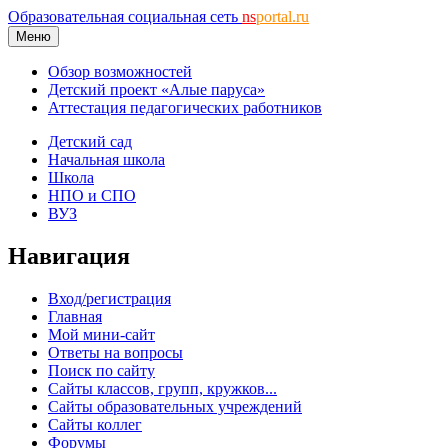
Образовательная социальная сеть
ns
portal.ru
Меню
Обзор возможностей
Детский проект «Алые паруса»
Аттестация педагогических работников
Детский сад
Начальная школа
Школа
НПО и СПО
ВУЗ
Навигация
Вход/регистрация
Главная
Мой мини-сайт
Ответы на вопросы
Поиск по сайту
Сайты классов, групп, кружков...
Сайты образовательных учреждений
Сайты коллег
Форумы