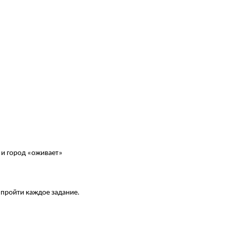
е и город «оживает»
ы пройти каждое задание.