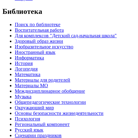
Библиотека
Поиск по библиотеке
Воспитательная работа
Для комплексов "Детский сад-начальная школа"
Здоровый образ жизни
Изобразительное искусство
Иностранный язык
Информатика
История
Логопедия
Математика
Материалы для родителей
Материалы МО
Междисциплинарное обобщение
Музыка
Общепедагогические технологии
Окружающий мир
Основы безопасности жизнедеятельности
Психология
Региональный компонент
Русский язык
Сценарии праздников