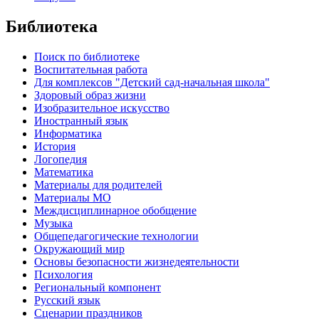
Библиотека
Поиск по библиотеке
Воспитательная работа
Для комплексов "Детский сад-начальная школа"
Здоровый образ жизни
Изобразительное искусство
Иностранный язык
Информатика
История
Логопедия
Математика
Материалы для родителей
Материалы МО
Междисциплинарное обобщение
Музыка
Общепедагогические технологии
Окружающий мир
Основы безопасности жизнедеятельности
Психология
Региональный компонент
Русский язык
Сценарии праздников