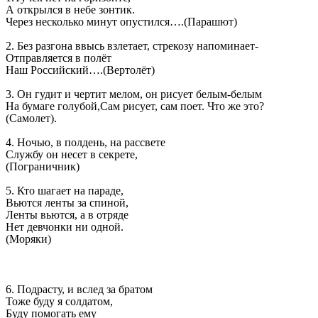
А открылся в небе зонтик.
Через несколько минут опустился….(Парашют)
2. Без разгона ввысь взлетает, стрекозу напоминает-
Отправляется в полёт
Наш Российский….(Вертолёт)
3. Он гудит и чертит мелом, он рисует белым-белым
На бумаге голубой,Сам рисует, сам поет. Что же это?
(Самолет).
4. Ночью, в полдень, на рассвете
Службу он несет в секрете,
(Пограничник)
5. Кто шагает на параде,
Вьются ленты за спиной,
Ленты вьются, а в отряде
Нет девчонки ни одной.
(Моряки)
6. Подрасту, и вслед за братом
Тоже буду я солдатом,
Буду помогать ему