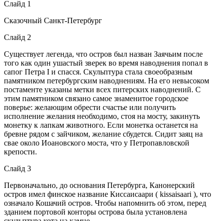
Слайд 1
Сказочный Санкт-Петербург
Слайд 2
Существует легенда, что остров был назван Заячьим после
того как один ушастый зверек во время наводнения попал в
сапог Петра I и спасся. Скульптура стала своеобразным
памятником петербургским наводнениям. На его невысоком
постаменте указаны метки всех питерских наводнений. С
этим памятником связано самое знаменитое городское
поверье: желающим обрести счастье или получить
исполнение желания необходимо, стоя на мосту, закинуть
монетку к лапкам животного. Если монетка останется на
бревне рядом с зайчиком, желание сбудется. Сидит заяц на
свае около Иоановского моста, что у Петропавловской
крепости.
Слайд 3
Первоначально, до основания Петербурга, Канонерский
остров имел финское название Киссаисаари ( kissaisaari ), что
означало Кошачий остров. Чтобы напомнить об этом, перед
зданием портовой конторы острова была установлена
скульптура кота на камне.