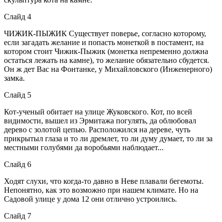
Слайд 4
ЧИЖИК-ПЫЖИК Существует поверье, согласно которому,
если загадать желание и попасть монеткой в постамент, на
котором стоит Чижик-Пыжик (монетка непременно должна
остаться лежать на камне), то желание обязательно сбудется.
Он ж дет Вас на Фонтанке, у Михайловского (Инженерного)
замка.
Слайд 5
Кот-ученый обитает на улице Жуковского. Кот, по всей
видимости, вышел из Эрмитажа погулять, да облюбовал
дерево с золотой цепью. Расположился на дереве, чуть
прикрытыл глаза и то ли дремлет, то ли думу думает, то ли за
местными голубями да воробьями наблюдает...
Слайд 6
Ходят слухи, что когда-то давно в Неве плавали бегемоты.
Непонятно, как это возможно при нашем климате. Но на
Садовой улице у дома 12 они отлично устроились.
Слайд 7