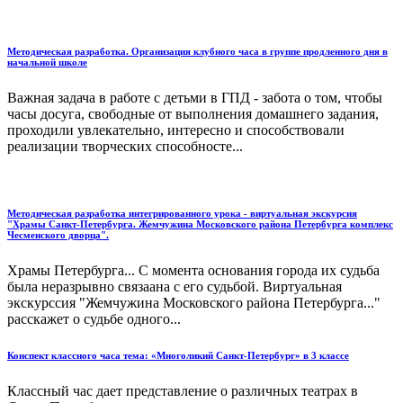
Методическая разработка. Организация клубного часа в группе продленного дня в
начальной школе
Важная задача в работе с детьми в ГПД - забота о том, чтобы
часы досуга, свободные от выполнения домашнего задания,
проходили увлекательно, интересно и способствовали
реализации творческих способносте...
Методическая разработка интегрированного урока - виртуальная экскурсия
"Храмы Санкт-Петербурга. Жемчужина Московского района Петербурга комплекс
Чесменского дворца".
Храмы Петербурга... С момента основания города их судьба
была неразрывно связаана с его судьбой. Виртуальная
экскурссия "Жемчужина Московского района Петербурга..."
расскажет о судьбе одного...
Конспект классного часа тема: «Многоликий Санкт-Петербург» в 3 классе
Классный час дает представление о различных театрах в