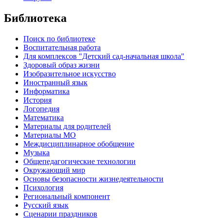
Библиотека
Поиск по библиотеке
Воспитательная работа
Для комплексов "Детский сад-начальная школа"
Здоровый образ жизни
Изобразительное искусство
Иностранный язык
Информатика
История
Логопедия
Математика
Материалы для родителей
Материалы МО
Междисциплинарное обобщение
Музыка
Общепедагогические технологии
Окружающий мир
Основы безопасности жизнедеятельности
Психология
Региональный компонент
Русский язык
Сценарии праздников