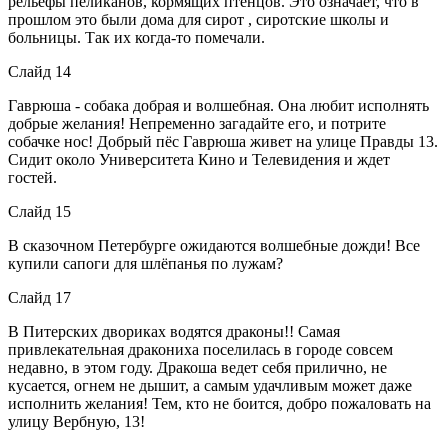
рельефы пеликанов, кормящих птенцов. Это означает, что в
прошлом это были дома для сирот , сиротские школы и
больницы. Так их когда-то помечали.
Слайд 14
Гаврюша - собака добрая и волшебная. Она любит исполнять
добрые желания! Непременно загадайте его, и потрите
собачке нос! Добрый пёс Гаврюша живет на улице Правды 13.
Сидит около Университета Кино и Телевидения и ждет
гостей.
Слайд 15
В сказочном Петербурге ожидаются волшебные дожди! Все
купили сапоги для шлёпанья по лужам?
Слайд 17
В Питерских двориках водятся драконы!! Самая
привлекательная дракониха поселилась в городе совсем
недавно, в этом году. Дракоша ведет себя прилично, не
кусается, огнем не дышит, а самым удачливым может даже
исполнить желания! Тем, кто не боится, добро пожаловать на
улицу Вербную, 13!