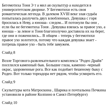
Бегемотиха Тоня Э т а мил ая скульптур а находится в
университетском дворике. У Бегемотихи есть своя
романтическая легенда. В далеком XVIII веке злая судьба
попыталась разлучить двух влюбленных. Девушка с горя
бросилась в Неву, а юноша– следом... И потонули бы они ,
если бы не бегемотиха Тоня . Девушка взялась за правое ухо, а
юноша – за левое и Тоня благополучно доставила их на берег,
где они и поженились... В общем – теперь у бегемотихи
правое ухо золотится, потому что каждая девушка знает -
потрешь правое ухо - быть тебе замужем.
Слайд 8
Возле Торгового-развлекательного комплекса "Родео Драйв"
поселился каменный бык. Большие глаза, каменно -черный
окрас, здоровенные рога. Все как подобает бешеному быку с
Родео. Вот только тореадора нет рядом, чтобы усмирить его.
Слайд 9
Скульптуры кота Матроскина , Шарика и почтальона Печкина
установили в районе Колпино в Санкт-Петербурге)
Слайд 10