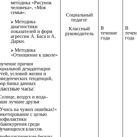
методика «Рисунок
человека», «Моя
семья».
Социальный
педагог
Методика
диагностики
В
В
Классный
показателей и форм
течение
течен
руководитель
агрессии А. Баса и А.
года
года
Дарки.
Методика
«Отношение к школе»
зучение причин
оциальной дезадаптации
етей, условий жизни и
оведенческих тенденций,
бор банка данных
лассные часы:
Солнце, воздух и вода–
аши лучшие друзья
Учись на чужих ошибках!»
нкетирование с целью
рофилактики
абакокурения среди
бучающихся классов.
рофилактические беседы