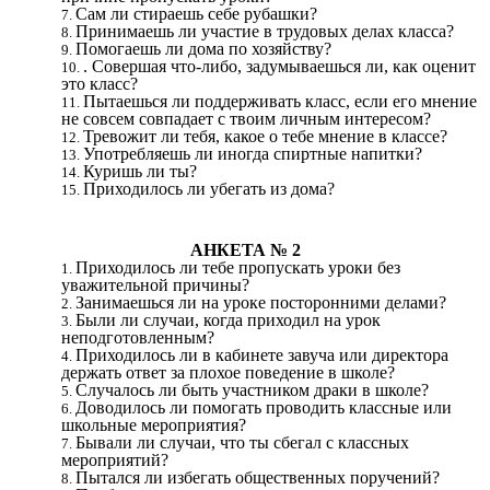
Сам ли стираешь себе рубашки?
Принимаешь ли участие в трудовых делах класса?
Помогаешь ли дома по хозяйству?
. Совершая что-либо, задумываешься ли, как оценит
это класс?
Пытаешься ли поддерживать класс, если его мнение
не совсем совпадает с твоим личным интересом?
Тревожит ли тебя, какое о тебе мнение в классе?
Употребляешь ли иногда спиртные напитки?
Куришь ли ты?
Приходилось ли убегать из дома?
АНКЕТА № 2
Приходилось ли тебе пропускать уроки без
уважительной причины?
Занимаешься ли на уроке посторонними делами?
Были ли случаи, когда приходил на урок
неподготовленным?
Приходилось ли в кабинете завуча или директора
держать ответ за плохое поведение в школе?
Случалось ли быть участником драки в школе?
Доводилось ли помогать проводить классные или
школьные мероприятия?
Бывали ли случаи, что ты сбегал с классных
мероприятий?
Пытался ли избегать общественных поручений?