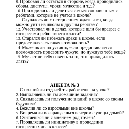
Пробовал ли остаться в стороне, когда проводились
сборы, диспуты, уроки мужества и т.д.?
Приходилось ли делиться самым сокровенным с
ребятами, которые не учатся в школе?
Случалось ли с нетерпением ждать часа, когда
можно уйти из школы к другим ребятам?
Участвовал ли в делах, которые шли бы вразрез с
интересами ребят твоего класса?
Старался ли избежать драки в школе, если
предоставлялась такая возможность?
Можешь ли ты устоять, если предоставляется
возможность присвоить чужую, но нужную тебе вещь?
Мучает ли тебя совесть за то, что приходилось
лгать?
АНКЕТА № 3
С полной ли отдачей ты работаешь на уроке?
Выполняешь ли ты домашние задания?
Связываешь ли получение знаний в школе со своим
будущим?
Вежлив ли со взрослыми вне школы?
Вовремя ли возвращаешься вечером с улицы домой?
Считаешься ли с мнением родителей?
Проявляешь ли инициативу в проведении
интересных дел в классе?