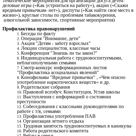
Тематические мероприятия для организации досуга детей:
деловые игры («Как устроиться на работу»), акции («Скажи
вредным привычкам- нет»), диспуты («Как найти свое место в
жизни»), круглые столы по проблемам табакокурения,
алкогольной зависимости, спортивные мероприятия)
Профилактика правонарушений
Беседы по факту
Операция "Внимание, дети"
Акция "Детям - заботу взрослых"
Лекции специалистов, классные часы
Конференция "Знаешь ли ты закон?"
Индивидуальная работа с трудновоспитуемыми,
неблагополучными семьями
Смотр-конкурс информационных листов
"Профилактика асоциальных явлений"
Кинофильмы "Вредные привычки" , «Чем опасно
употребление наркотических веществ» и др.
Родительские собрания
Правовой всеобуч: Конституция, Устав школы
Выступления с информацией о состоянии
преступности
Собеседования с классными руководителями по
работе с т/в, семьями
Профилактика употребления ПАВ
Организация летнего отдыха
Трудовая занятость трудновоспитуемых в каникулы
Работа родительского комитета
Рейды в семьи