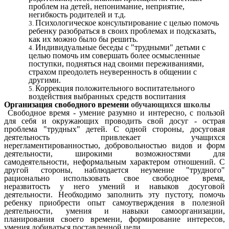
проблем на детей, непонимание, неприятие,
негибкость родителей и т.д.
Психологическое консультирование с целью помочь
ребенку разобраться в своих проблемах и подсказать,
как их можно было бы решить.
Индивидуальные беседы с "трудными" детьми с
целью помочь им совершать более осмысленные
поступки, подняться над своими переживаниями,
страхом преодолеть неуверенность в общении с
другими.
Коррекция положительного воспитательного
воздействия выбранных средств воспитания
Организация свободного времени
обучающихся школы
Свободное время - умение разумно и интересно, с пользой
для себя и окружающих проводить свой досуг - острая
проблема "трудных" детей. С одной стороны, досуговая
деятельность привлекает учащихся
нерегламентированностью, добровольностью видов и форм
деятельности, широкими возможностями для
самодеятельности, неформальным характером отношений. С
другой стороны, наблюдается неумение "трудного"
рационально использовать свое свободное время,
неразвитость у него умений и навыков досуговой
деятельности. Необходимо заполнить эту пустоту, помочь
ребенку приобрести опыт самоутверждения в полезной
деятельности, умения и навыки самоорганизации,
планирования своего времени, формирование интересов,
умения добиваться поставленной цели.