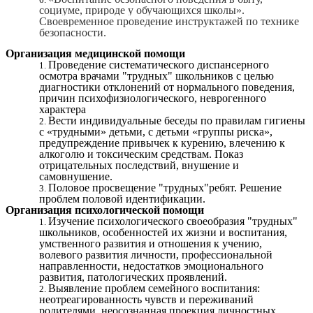
социуме, природе у обучающихся школы».
Своевременное проведение инструктажей по технике
безопасности.
Организация медицинской помощи
Проведение систематического диспансерного
осмотра врачами "трудных" школьников с целью
диагностики отклонений от нормального поведения,
причин психофизиологического, неврогенного
характера
Вести индивидуальные беседы по правилам гигиены
с «трудными» детьми, с детьми «группы риска»,
предупреждение привычек к курению, влечению к
алкоголю и токсическим средствам. Показ
отрицательных последствий, внушение и
самовнушение.
Половое просвещение "трудных"ребят. Решение
проблем половой идентификации.
Организация психологической помощи
Изучение психологического своеобразия "трудных"
школьников, особенностей их жизни и воспитания,
умственного развития и отношения к учению,
волевого развития личности, профессиональной
направленности, недостатков эмоционального
развития, патологических проявлений.
Выявление проблем семейного воспитания:
неотреагированность чувств и переживаний
родителями, неосознанная проекция личностных