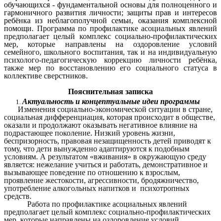
обучающихся - фундаментальной основы для полноценного и
гармоничного развития личности; защиты прав и интересов
ребёнка из неблагополучной семьи, оказания комплексной
помощи.
Программа по профилактике асоциальных явлений
предполагает целый комплекс социально-профилактических
мер, которые направлены на оздоровление условий
семейного, школьного воспитания, так и на индивидуальную
психолого-педагогическую коррекцию личности ребёнка,
также мер по восстановлению его социального статуса в
коллективе сверстников.
Пояснительная записка
Актуальность и концептуальные идеи программы
Изменения социально-экономической ситуации в стране,
социальная дифференциация, которая происходит в обществе,
оказали и продолжают оказывать негативное влияние на
подрастающее поколение. Низкий уровень жизни,
беспризорность, правовая незащищенность детей приводят к
тому, что дети вынужденно адаптируются к подобным
условиям. А результатом «вживания» в окружающую среду
является: нежелание учиться и работать, демонстративное и
вызывающее поведение по отношению к взрослым,
проявление жестокости, агрессивности, бродяжничество,
употребление алкогольных напитков и психотропных
средств.
Работа по профилактике асоциальных явлений
предполагает целый комплекс социально-профилактических
мер, которые направлены на оздоровление условий