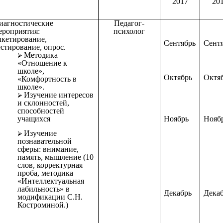
2017
20
иагностические
Педагог-
ероприятия:
психолог
нкетирование,
Сентябрь
Сент
естирование, опрос.
Методика
«Отношение к
школе»,
Октябрь
Октя
«Комфортность в
школе».
Изучение интересов
и склонностей,
способностей
Ноябрь
Нояб
учащихся
Изучение
познавательной
сферы: внимание,
память, мышление (10
слов, корректурная
проба, методика
«Интеллектуальная
лабильность» в
Декабрь
Дека
модификации С.Н.
Костроминой.)