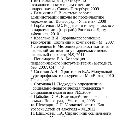
Битянова М.Р. Практикум по
психологическим играм с детьми и
подростками.- Санкт- Петербург, 2009
Галичкина О.В. система работы
администрации школы по профилактике
наркомании.- Волгоград, «Учитель», 2008
Горбатенко Л.С. Родителям и педагогам: все
о наркомании.- (перераб.) Ростов-на-Дону,
«Феникс», 2010
Ковалько В.И. Здоровьесберегающие
технологии: школьник и компьютер.- М., 2007
Лепешева Е. Методика диагностики типа
школьной мотивации у старшеклассников/
школьный психолог, №9, 2011.
Понамарева Е.А. Коллекция
педагогического инструментария \ Методист,
№6, 2007. С47 - 48
Сизанов А.Н., Хриптович В.А. Модульный
курс профилактики курения.- М. «Вако», 2010
Перерераб.
Соколова Н. Подходы к определению
«социально-педагогическая поддержка //
Социальная педагогика №5,2009
Цабыбин С.А. Взаимодействие школы и
семьи.- Волгоград, «Учитель», 2008
Шевердин С.Н. У опасной черты. Как
уберечь детей от алкоголя – М.,2012
Шишковец Т.А. Справочник социального