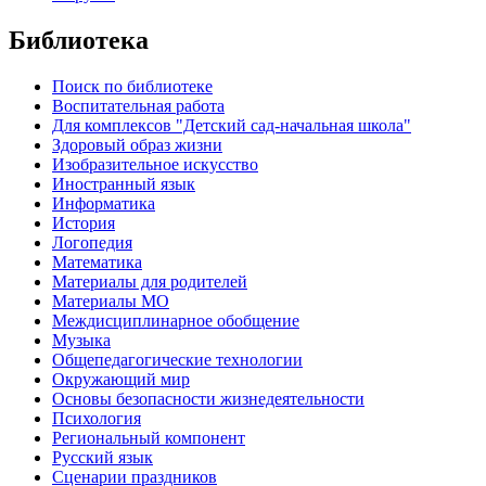
Библиотека
Поиск по библиотеке
Воспитательная работа
Для комплексов "Детский сад-начальная школа"
Здоровый образ жизни
Изобразительное искусство
Иностранный язык
Информатика
История
Логопедия
Математика
Материалы для родителей
Материалы МО
Междисциплинарное обобщение
Музыка
Общепедагогические технологии
Окружающий мир
Основы безопасности жизнедеятельности
Психология
Региональный компонент
Русский язык
Сценарии праздников