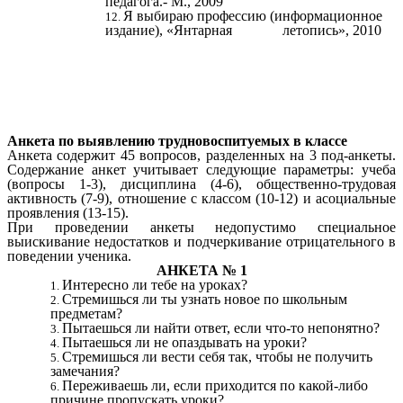
педагога.- М., 2009
Я выбираю профессию (информационное
издание), «Янтарная летопись», 2010
Анкета по выявлению трудновоспитуемых в классе
Анкета содержит 45 вопросов, разделенных на 3 под-анкеты.
Содержание анкет учитывает следующие параметры: учеба
(вопросы 1-3), дисциплина (4-6), общественно-трудовая
активность (7-9), отношение с классом (10-12) и асоциальные
проявления (13-15).
При проведении анкеты недопустимо специальное
выискивание недостатков и подчеркивание отрицательного в
поведении ученика.
АНКЕТА № 1
Интересно ли тебе на уроках?
Стремишься ли ты узнать новое по школьным
предметам?
Пытаешься ли найти ответ, если что-то непонятно?
Пытаешься ли не опаздывать на уроки?
Стремишься ли вести себя так, чтобы не получить
замечания?
Переживаешь ли, если приходится по какой-либо
причине пропускать уроки?