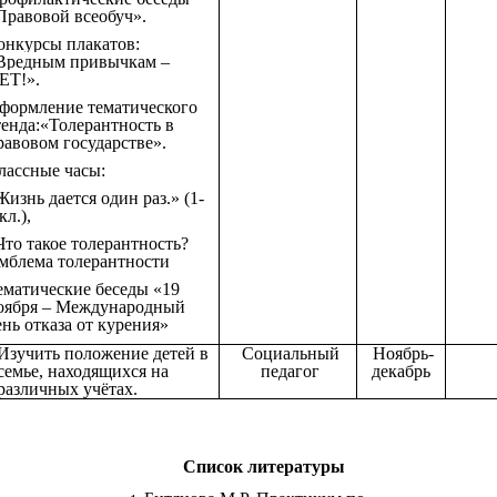
Правовой всеобуч».
онкурсы плакатов:
Вредным привычкам –
ЕТ!».
формление тематического
тенда:«Толерантность в
равовом государстве».
лассные часы:
Жизнь дается один раз.» (1-
кл.),
Что такое толерантность?
мблема толерантности
ематические беседы «19
оября – Международный
ень отказа от курения»
Изучить положение детей в
Социальный
Ноябрь-
семье, находящихся на
педагог
декабрь
различных учётах.
Список литературы