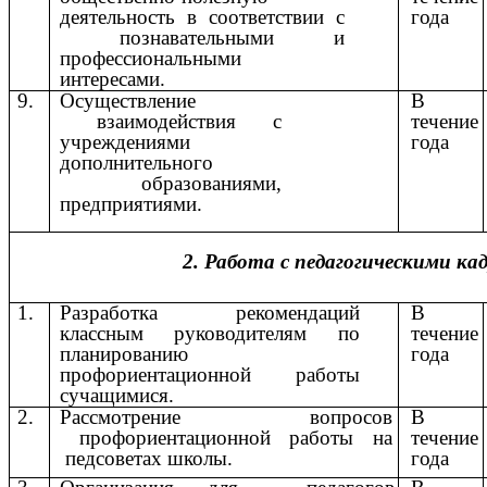
деятельность в соответствии с
года
познавательными и
профессиональными
интересами.
9.
Осуществление
В
взаимодействия с
течение
учреждениями
года
дополнительного
образованиями,
предприятиями.
2.
Работа
с
педагогическими
ка
1.
Разработка рекомендаций
В
классным руководителям по
течение
планированию
года
профориентационной работы
сучащимися.
2.
Рассмотрение вопросов
В
профориентационной работы на
течение
педсоветах школы.
года