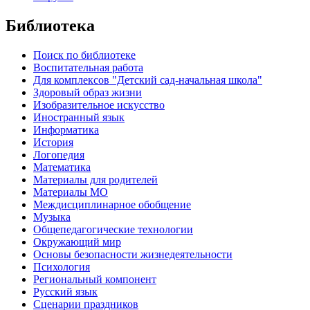
Библиотека
Поиск по библиотеке
Воспитательная работа
Для комплексов "Детский сад-начальная школа"
Здоровый образ жизни
Изобразительное искусство
Иностранный язык
Информатика
История
Логопедия
Математика
Материалы для родителей
Материалы МО
Междисциплинарное обобщение
Музыка
Общепедагогические технологии
Окружающий мир
Основы безопасности жизнедеятельности
Психология
Региональный компонент
Русский язык
Сценарии праздников