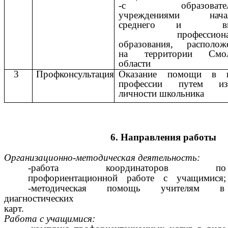
-с образовател
учреждениями начал
среднего и выс
профессиональ
образования, располож
на территории Смол
области
3
Профконсультация
Оказание помощи в 
профессии путем из
личности школьника
6.
Направления
работы
Организационно-методическая
деятельность:
-работа координаторов по
профориентационной работе с учащимися;
-методическая помощь учителям 
диагностических
карт.
Работа
с
учащимися: