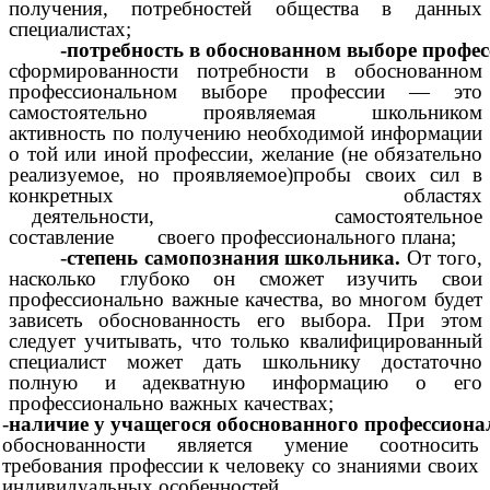
получения, потребностей общества в данных
специалистах;
-потребность
в
обоснованном
выборе
профес
сформированности потребности в обоснованном
профессиональном выборе профессии — это
самостоятельно проявляемая школьником
активность по получению необходимой информации
о той или иной профессии, желание (не обязательно
реализуемое, но проявляемое)пробы своих сил в
конкретных областях
деятельности, самостоятельное
составление своего профессионального плана;
-
степень
самопознания
школьника.
От того,
насколько глубоко он сможет изучить свои
профессионально важные качества, во многом будет
зависеть обоснованность его выбора. При этом
следует учитывать, что только квалифицированный
специалист может дать школьнику достаточно
полную и адекватную информацию о его
профессионально важных качествах;
-
наличие
у
учащегося
обоснованного
профессиона
обоснованности является умение соотносить
требования профессии к человеку со знаниями своих
индивидуальных особенностей.