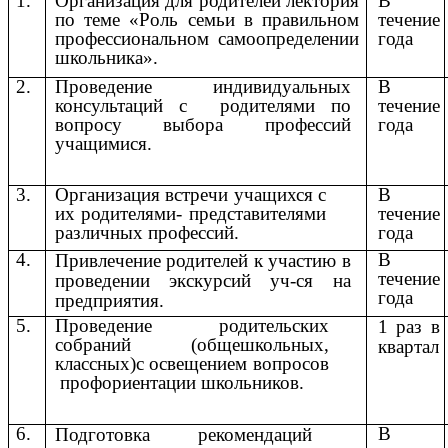
1.
Организация для родителей лектория
В
по теме «Роль семьи в правильном
течение
профессиональном самоопределении
года
школьника».
2.
Проведение индивидуальных
В
консультаций с родителями по
течение
вопросу выбора профессий
года
учащимися.
3.
Организация встречи учащихся с
В
их родителями- представителями
течение
различных профессий.
года
4.
В
Привлечение родителей к участию в
течение
проведении экскурсий уч-ся на
года
предприятия.
5.
Проведение родительских
1 раз в
собраний (общешкольных,
квартал
классных)с освещением вопросов
профориентации школьников.
6.
В
Подготовка рекомендаций