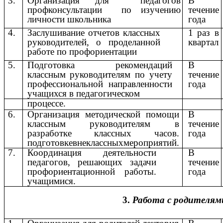
3.
Организация для педагогов
В
профконсультации по изучению
течение
личности школьника
года
4.
Заслушивание отчетов классных
1 раз в
руководителей, о проделанной
квартал
работе по профориентации
5.
Подготовка рекомендаций
В
классным руководителям по учету
течение
профессиональной направленности
года
учащихся в педагогическом
процессе.
6.
Организация методической помощи
В
классным руководителям в
течение
разработке классных часов.
года
подготовкевнеклассныхмероприятий.
7.
Координация деятельности
В
педагогов, решающих задачи
течение
профориентационной работы.
года
учащимися.
3.
Работа
с
родителям