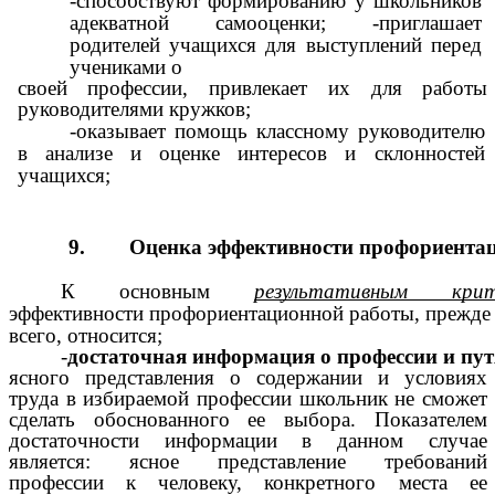
-способствуют формированию у школьников
адекватной самооценки; -приглашает
родителей учащихся для выступлений перед
учениками о
своей профессии, привлекает их для работы
руководителями кружков;
-оказывает помощь классному руководителю
в анализе и оценке интересов и склонностей
учащихся;
9.
Оценка
эффективности
профориента
К основным
результативным крит
эффективности профориентационной работы, прежде
всего, относится;
-
достаточная
информация
о
профессии
и
пут
ясного представления о содержании и условиях
труда в избираемой профессии школьник не сможет
сделать обоснованного ее выбора. Показателем
достаточности информации в данном случае
является: ясное представление требований
профессии к человеку, конкретного места ее