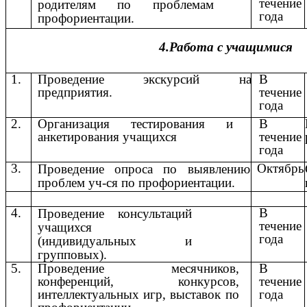
течение
родителям по проблемам
года
профориентации.
4.Работа
с
учащимися
1.
Проведение экскурсий на
В
предприятия.
течение
года
2.
Организация тестирования и
В
анкетирования учащихся
течение
года
3.
Октябрь
Проведение опроса по выявлению
проблем уч-ся по профориентации.
4.
В
Проведение консультаций
течение
учащихся
года
(индивидуальных и
групповых).
5.
Проведение месячников,
В
конференций, конкурсов,
течение
интеллектуальных игр, выставок по
года