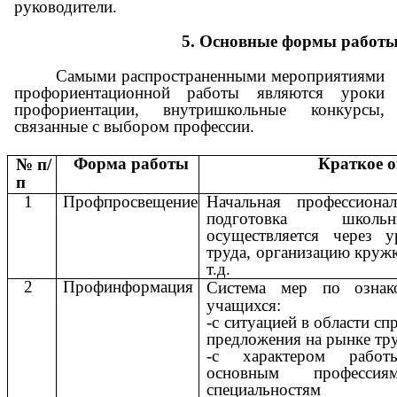
руководители.
5.
Основные
формы
работ
Самыми распространенными мероприятиями
профориентационной работы являются уроки
профориентации, внутришкольные конкурсы,
связанные с выбором профессии.
Форма
работы
Краткое
о
№
п/
п
1
Профпросвещение
Начальная профессионал
подготовка школьн
осуществляется через у
труда, организацию круж
т.д.
2
Профинформация
Система мер по ознак
учащихся:
-с ситуацией в области сп
предложения на рынке тр
-с характером рабо
основным професс
специальностям