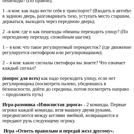
пешеходы? (По правой);
1 –я ком: как надо вести себя в транспорте? (Входить в автобус
в заднюю дверь, разговаривать тихо, уступать место старшим,
держаться, выходить через переднюю дверь);
2 –я ком: где и как пешеходы обязаны переходить улицу? (По
переходному переходу, спокойным шагом);
1 – я ком: что такое регулируемый перекресток? (где движение
регулируется светофором или регулировщиком);
2 – я ком: какие сигналы светофора вы знаете? Что означает
каждый сигнал?
(вопрос для всех)
как надо переходить улицу, если нет
регулировщика (посмотреть налево, убедившись в
безопасности, дойти до середины, потом посмотреть направо
– продолжить путь)
Игра-разминка «Извилистая дорога»
- 2 команды. Первые
игроки каждой команды, везя машину двумя руками,
передвигаются между кеглями змейкой, возвращаются и
передают руль следующему игроку.
Игра «Ответь правильно и передай жезл другому».