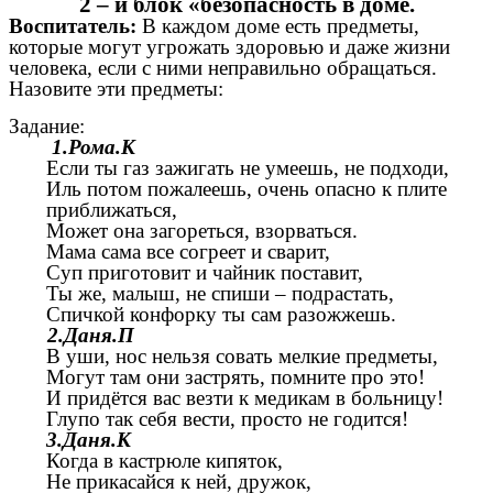
2 – й блок «безопасность в доме.
Воспитатель:
В каждом доме есть предметы,
которые могут угрожать здоровью и даже жизни
человека, если с ними неправильно обращаться.
Назовите эти предметы:
Задание:
1.Рома.К
Если ты газ зажигать не умеешь, не подходи,
Иль потом пожалеешь, очень опасно к плите
приближаться,
Может она загореться, взорваться.
Мама сама все согреет и сварит,
Суп приготовит и чайник поставит,
Ты же, малыш, не спиши – подрастать,
Спичкой конфорку ты сам разожжешь.
2.Даня.П
В уши, нос нельзя совать мелкие предметы,
Могут там они застрять, помните про это!
И придётся вас везти к медикам в больницу!
Глупо так себя вести, просто не годится!
3.Даня.К
Когда в кастрюле кипяток,
Не прикасайся к ней, дружок,