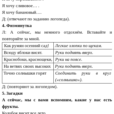
Я хочу сливовое… .
Я хочу банановый….
Д: (отвечают по заданию логопеда).
4. Физминутка
Л: А сейчас, мы немного отдохнём. Вставайте и
повторяйте за мной.
Как румян осенний сад!
Легкие хлопки по щекам.
Всюду яблоки висят.
Руки поднять вверх.
Краснобоки, краснощеки,
Руки на поясе.
На ветвях своих высоких
Руки поднять вверх.
Точно солнышки горят
Соединить руки в круг
(«солнышко»).
Д: (повторяют за логопедом).
5. Загадки
А сейчас, мы с вами вспомним, какие у нас есть
фрукты.
Колобок висит все лето