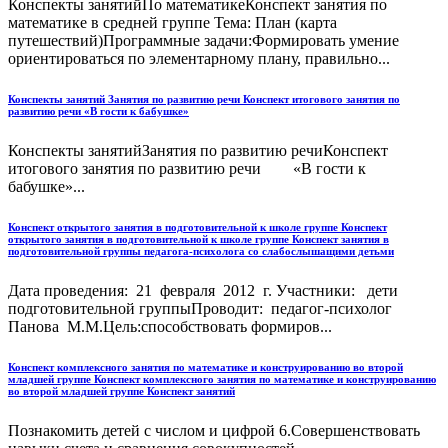
Конспекты занятийПо математикеКонспект занятия по
математике в средней группе Тема: План (карта
путешествий)Программные задачи:Формировать умение
ориентироваться по элементарному плану, правильно...
Конспекты занятий Занятия по развитию речи Конспект итогового занятия по
развитию речи «В гости к бабушке»
Конспекты занятийЗанятия по развитию речиКонспект
итогового занятия по развитию речи «В гости к
бабушке»...
Конспект открытого занятия в подготовительной к школе группе Конспект
открытого занятия в подготовительной к школе группе Конспект занятия в
подготовительной группы педагога-психолога со слабослышащими детьми
Дата проведения: 21 февраля 2012 г. Участники: дети
подготовительной группыПроводит: педагог-психолог
Панова М.М.Цель:способствовать формиров...
Конспект комплексного занятия по математике и конструированию во второй
младшей группе Конспект комплексного занятия по математике и конструированию
во второй младшей группе Конспект занятий
Познакомить детей с числом и цифрой 6.Совершенствовать