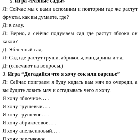
Игра «Разные сады»
Л: Сейчас мы с вами вспомним и повторим где же растут
фрукты, как вы думаете, где?
Д: в саду.
Л: Верно, а сейчас подумаем сад где растут яблоки он
какой?
Д: Яблочный сад.
Л: Сад где растут груши, абрикосы, мандарины и т.д.
Д: (отвечают на вопросы.)
3.
Игра “Догадайся что я хочу сок или варенье”
Л: Сейчас поиграем я буду кидать вам мяч по очереди, а
вы будите ловить мяч и отгадывать чего я хочу.
Я хочу яблочное… .
Я хочу грушевый… .
Я хочу грушевое… .
Я хочу абрикосовое… .
Я хочу апельсиновый… .
Я хочу персиковое… .