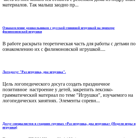
материалов. Так малыш заодно пр...
Ознакомление дошкольников с русской глиняной игрушкой на примере
филимоновской игрушки
В работе раскрыта теоретическая часть для работы с детьми по
ознакомлению их с филимоновской игрушкой....
Логодосуг "Раз игрушка, два игрушка".
Цель логопедического досуга создать праздничное
позитивное настроение у детей, закрепить лексико-
грамматический материал по теме "Игрушки", изучаемого на
логопедических занятиях. Элементы соревн...
Досуг специалистов в старших группах «Раз игрушка, два игрушка» (Неделя игры и
игрушки)