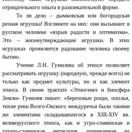
отрицательного опыта в развлекательной форме.
То ли дело – дымковская или богородская
резная игрушка! Взгляните на них: они вызывают в
русском человеке «взрыв радости и оптимизма».
Это – жизнеутверждающие игрушки. В этих
игрушках проявляется радование человека своему
бытию.
Учение Л.Н. Гумилева об этносе позволяет
рассматривать игрушку (народную, прежде всего) не
только как предмет культуры, но и как элемент
этноса. В своем трактате «Этногенез и биосфера
Земли» Гумилев пишет: «березовые рощи, ополья,
тихие реки Волго-Окского междуречья были такими
же элементами складывавшегося в ХIII-ХIV вв.
великорусского этноса, как и угро-славянская и
татаро-славянская метисация, принесенная из