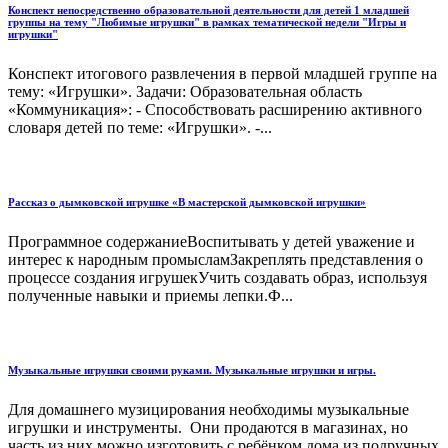
Конспект непосредственно образовательной деятельности для детей 1 младшей
группы на тему "Любимые игрушки" в рамках тематической недели "Игры и
игрушки"
Конспект итогового развлечения в первой младшей группе на
тему: «Игрушки». Задачи: Образовательная область
«Коммуникация»: - Способствовать расширению активного
словаря детей по теме: «Игрушки». -...
Рассказ о дымковской игрушке «В мастерской дымковской игрушки»
Программное содержаниеВоспитывать у детей уважение и
интерес к народным промысламЗакреплять представления о
процессе создания игрушекУчить создавать образ, используя
полученные навыки и приемы лепки.Ф...
Музыкальные игрушки своими руками. Музыкальные игрушки и игры.
Для домашнего музицирования необходимы музыкальные
игрушки и инструменты. Они продаются в магазинах, но
часть из них можно изготовить с ребёнком дома из подручных