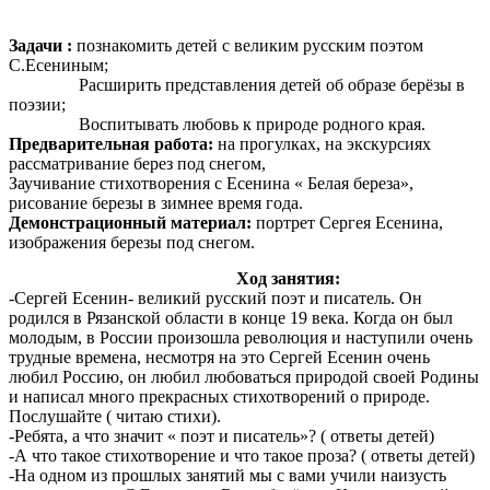
Задачи :
познакомить детей с великим русским поэтом
С.Есениным;
Расширить представления детей об образе берёзы в
поэзии;
Воспитывать любовь к природе родного края.
Предварительная работа:
на прогулках, на экскурсиях
рассматривание берез под снегом,
Заучивание стихотворения с Есенина « Белая береза»,
рисование березы в зимнее время года.
Демонстрационный материал:
портрет Сергея Есенина,
изображения березы под снегом.
Ход занятия:
-Сергей Есенин- великий русский поэт и писатель. Он
родился в Рязанской области в конце 19 века. Когда он был
молодым, в России произошла революция и наступили очень
трудные времена, несмотря на это Сергей Есенин очень
любил Россию, он любил любоваться природой своей Родины
и написал много прекрасных стихотворений о природе.
Послушайте ( читаю стихи).
-Ребята, а что значит « поэт и писатель»? ( ответы детей)
-А что такое стихотворение и что такое проза? ( ответы детей)
-На одном из прошлых занятий мы с вами учили наизусть