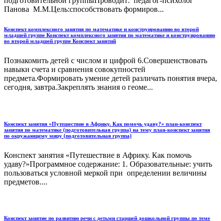
подготовительной группыПроводит: педагог-психолог
Панова М.М.Цель:способствовать формиров...
Конспект комплексного занятия по математике и конструированию во второй
младшей группе Конспект комплексного занятия по математике и конструированию
во второй младшей группе Конспект занятий
Познакомить детей с числом и цифрой 6.Совершенствовать
навыки счета и сравнения совокупностей
предмета.Формировать умение детей различать понятия вчера,
сегодня, завтра.Закреплять знания о геоме...
Конспект занятия «Путешествие в Африку. Как помочь удаву?» план-конспект
занятия по математике (подготовительная группа) на тему план-конспект занятия
по окружающему миру (подготовительная группа)
Конспект занятия «Путешествие в Африку. Как помочь
удаву?»Программное содержание: 1. Образовательные: учить
пользоваться условной меркой при определении величины
предметов....
Конспект занятие по развитию речи с детьми старшей дошкольной группы по теме