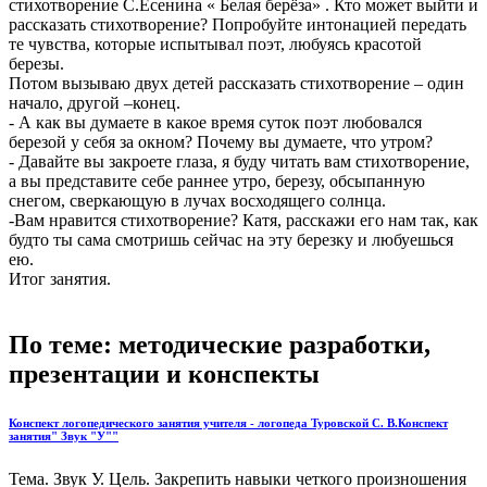
стихотворение С.Есенина « Белая берёза» . Кто может выйти и
рассказать стихотворение? Попробуйте интонацией передать
те чувства, которые испытывал поэт, любуясь красотой
березы.
Потом вызываю двух детей рассказать стихотворение – один
начало, другой –конец.
- А как вы думаете в какое время суток поэт любовался
березой у себя за окном? Почему вы думаете, что утром?
- Давайте вы закроете глаза, я буду читать вам стихотворение,
а вы представите себе раннее утро, березу, обсыпанную
снегом, сверкающую в лучах восходящего солнца.
-Вам нравится стихотворение? Катя, расскажи его нам так, как
будто ты сама смотришь сейчас на эту березку и любуешься
ею.
Итог занятия.
По теме: методические разработки,
презентации и конспекты
Конспект логопедического занятия учителя - логопеда Туровской С. В.Конспект
занятия" Звук "У""
Тема. Звук У. Цель. Закрепить навыки четкого произношения