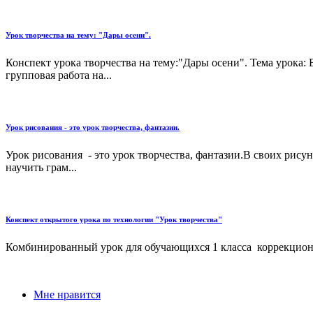
Урок творчества на тему: "Дары осени".
Конспект урока творчества на тему:"Дары осени". Тема урока:
групповая работа на...
Урок рисования - это урок творчества, фантазии.
Урок рисования - это урок творчества, фантазии.В своих рису
научить грам...
Конспект открытого урока по технологии "Урок творчества"
Комбинированный урок для обучающихся 1 класса коррекционн
Мне нравится