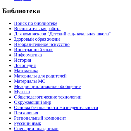
Библиотека
Поиск по библиотеке
Воспитательная работа
Для комплексов "Детский сад-начальная школа"
Здоровый образ жизни
Изобразительное искусство
Иностранный язык
Информатика
История
Логопедия
Математика
Материалы для родителей
Материалы МО
Междисциплинарное обобщение
Музыка
Общепедагогические технологии
Окружающий мир
Основы безопасности жизнедеятельности
Психология
Региональный компонент
Русский язык
Сценарии праздников