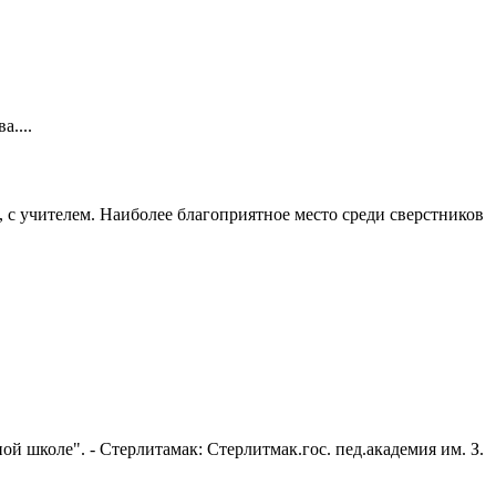
а....
, с учителем. Наиболее благоприятное место среди сверстников
й школе". - Стерлитамак: Стерлитмак.гос. пед.академия им. З.