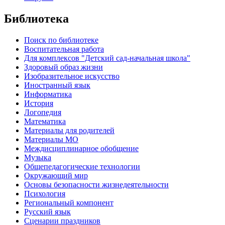
Библиотека
Поиск по библиотеке
Воспитательная работа
Для комплексов "Детский сад-начальная школа"
Здоровый образ жизни
Изобразительное искусство
Иностранный язык
Информатика
История
Логопедия
Математика
Материалы для родителей
Материалы МО
Междисциплинарное обобщение
Музыка
Общепедагогические технологии
Окружающий мир
Основы безопасности жизнедеятельности
Психология
Региональный компонент
Русский язык
Сценарии праздников