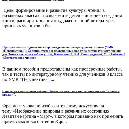
Цель:-формирование и развитие культуры чтения в
начальных классах; -познакомить детей с историей создания
книги, расширить знания о художественной литературе;-
привлечь учеников в би...
Программно-методическое сопровождение по литературному чтению (УМК
«Перспектива»): Сборник тестов и проверочных работ по литературному чтению
для 3-ого класса по учебнику Л.Ф, Климановой, Л.А, Виноградовой, М.В. Бойкиной
«Литературное чтение»
В данном пособии предоставлены как проверочные работы,
так и тесты по литературному чтению для учеников 3 класса
по УМК "Перспектива"....
Стратегия смыслового чтения. Прием технологии смыслового чтения "чтение в
кружок".
Фрагмент урока по изобразительному искусству на
тему:«Изображение природы в различных состояниях.
Левитан картина «Март», в котором показано как применять
прием смыслового чтения &qu...