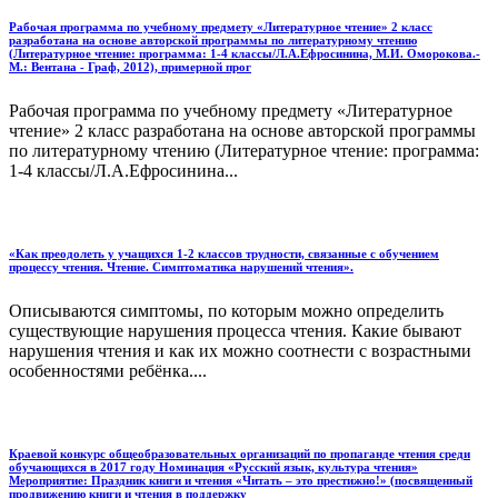
Рабочая программа по учебному предмету «Литературное чтение» 2 класс
разработана на основе авторской программы по литературному чтению
(Литературное чтение: программа: 1-4 классы/Л.А.Ефросинина, М.И. Оморокова.-
М.: Вентана - Граф, 2012), примерной прог
Рабочая программа по учебному предмету «Литературное
чтение» 2 класс разработана на основе авторской программы
по литературному чтению (Литературное чтение: программа:
1-4 классы/Л.А.Ефросинина...
«Как преодолеть у учащихся 1-2 классов трудности, связанные с обучением
процессу чтения. Чтение. Симптоматика нарушений чтения».
Описываются симптомы, по которым можно определить
существующие нарушения процесса чтения. Какие бывают
нарушения чтения и как их можно соотнести с возрастными
особенностями ребёнка....
Краевой конкурс общеобразовательных организаций по пропаганде чтения среди
обучающихся в 2017 году Номинация «Русский язык, культура чтения»
Мероприятие: Праздник книги и чтения «Читать – это престижно!» (посвященный
продвижению книги и чтения в поддержку