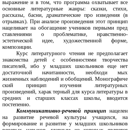
выражение и в том, что программа охватывает все
основные литературные жанры: сказки, стихи,
рассказы, басни, драматические про изведения (в
отрывках). При анализе произведения этот принцип
нацеливает на обогащение учеников первыми пред
ставлениями о проблематике, нравственно-
эстетической идее, художественной форме,
композиции.
Курс литературного чтения не предполагает
знакомства детей с особенностями творчества
писателей, ибо у младших школьников еще нет
достаточной начитанности, необходи мых
жизненных наблюдений и обобщений. Монографиче
ский принцип изучения литературных
произведений, харак терный для курса литературы в
средних и старших классах школы, вводится
постепенно.
Коммуникативно-речевой принцип
нацелен
на развитие речевой культуры учащихся, на
формирование и развитие у младших школьников
речевых навыков, главным из которых является