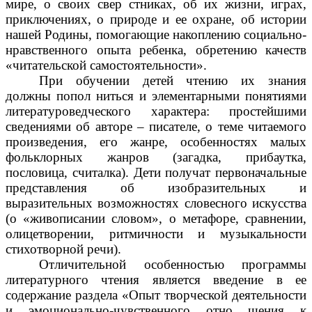
мире, о своих свер стниках, об их жизни, играх,
приключениях, о природе и ее охране, об истории
нашей Родины, помогающие накоплению социально-
нравственного опыта ребенка, обретению качеств
«читательской самостоятельности».
При обучении детей чтению их знания
должны попол ниться и элементарными понятиями
литературоведческого характера: простейшими
сведениями об авторе – писателе, о теме читаемого
произведения, его жанре, особенностях малых
фольклорных жанров (загадка, прибаутка,
пословица, считалка). Дети получат первоначальные
представления об изобразительных и
выразительных возможностях словесного искусства
(о «живописании словом», о метафоре, сравнении,
олицетворении, ритмичности и музыкальности
стихотворной речи).
Отличительной особенностью программы
литературного чтения является введение в ее
содержание раздела «Опыт творческой деятельности
и эмоционально-чувственного отно шения к