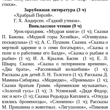
стихи».
Зарубежная литература (3 ч)
«Храбрый Персей».
Г. X. Андерсен. «Гадкий утенок».
Внеклассное чтение (9 ч)
Урок-праздник. «Мудрая книга» (1 ч); Сказки
П. Бажова. «Медной горы Хозяйка», «Огневушка-
поскакушка» (1 ч); А. С. Пушкин. Сказки. «Сказка о
мертвой царевне и о семи богатырях», «Сказка о
попе и о работнике его Балде», «Сказка о рыбаке и
рыбке» (1 ч); И. А. Крылов. Басни (1 ч); Е. Л.
Шварц. Сказки. «Сказка о потерянном времени»,
«Два брата», «Рассеянный волшебник» (1 ч);
Рассказы для детей Л. Н. Толстого (1 ч); Рассказы Д.
Мамина-Сибиряка. «Медведко», «Приемыш» (1 ч);
Сказки братьев Гримм. «Бременские музыканты»,
«Золотой гусь» (1 ч); Э. Успенский. «Дядя Федор,
пес и кот» (1 ч); Сказки Редьярда Киплинга. «Откуда
взялись броненосцы», «Слоненок» (1 ч); Рассказы
М. Пришвина о животных. «Лягушонок», «Пиковая