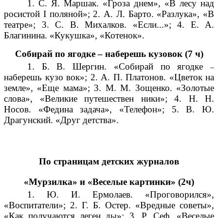
1. С. Я. Маршак. «Гроза днем», «В лесу над
росистой I поляной»; 2. А. Л. Барто. «Разлука», «В
театре»; 3. С. В. Михалков. «Если...»; 4. Е. А.
Благинина. «Кукушка», «Котенок».
Собирай по ягодке – наберешь кузовок (7 ч)
1. Б. В. Шергин. «Собирай по ягодке
–
наберешь кузо вок»; 2. А. П. Платонов. «Цветок на
земле», «Еще мама»; 3. М. М. Зощенко. «Золотые
слова», «Великие путешествен ники»; 4. Н. Н.
Носов. «Федина задача», «Телефон»; 5. В. Ю.
Драгунский. «Друг детства».
По страницам детских журналов
«Мурзилка» и «Веселые картинки» (2ч)
1. Ю. И. Ермолаев. «Проговорился»,
«Воспитатели»; 2. Г. Б. Остер. «Вредные советы»,
«Как получаются леген ды»; 3. Р. Сеф. «Веселые