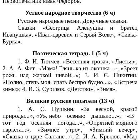
Первопечатник Иван Федоров.
Устное народное творчество (6 ч)
Русские народные песни. Докучные сказки.
Сказки «Сестрица Аленушка и братец
Иванушка», «Иван-царевич и Серый Волк», «Сивка-
Бурка».
Поэтическая тетрадь 1 (5 ч)
1. Ф. И. Тютчев. «Весенняя гроза», «Листья»;
2. А. А. Фет. «Мама! Глянь-ка из окошка...», «Зреет
рожь над жаркой нивой...»; 3. И. С. Никитин.
«Полно, степь моя, спать беспро будно...», «Встреча
зимы»; 4. И. 3. Суриков. «Детство», «Зима».
Великие русские писатели (13 ч)
1. А. С. Пушкин. «За весной, красой
природы...», «Уж небо осенью дышало...», «В
тот год осенняя погода...», «Опрятней модного
паркета...», «Зимнее утро», «Зимний вечер»,
«Сказка о царе Салтане...»; 2. И. А. Крылов. «Мар