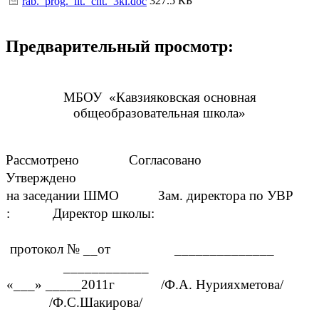
327.5 КБ
rab._prog._lit._cht._3kl.doc
Предварительный просмотр:
МБОУ «Кавзияковская основная
общеобразовательная школа»
Рассмотрено
Согласовано
Утверждено
на заседании ШМО
Зам. директора по УВР
:
Директор школы:
протокол № __от ______________
____________
«___» _____2011г /Ф.А. Нурияхметова/
/Ф.С.Шакирова/