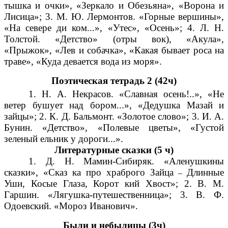
тышка и очки», «Зеркало и Обезьяна», «Ворона и
Лисица»; 3. М. Ю. Лермонтов. «Горные вершины»,
«На севере ди ком...», «Утес», «Осень»; 4. Л. Н.
Толстой. «Детство» (отры вок), «Акула»,
«Прыжок», «Лев и собачка», «Какая бывает роса на
траве», «Куда девается вода из моря».
Поэтическая тетрадь 2 (42ч)
1. Н. А. Некрасов. «Славная осень!..», «Не
ветер бушует над бором...», «Дедушка Мазай и
зайцы»; 2. К. Д. Бальмонт. «Золотое слово»; 3. И. А.
Бунин. «Детство», «Полевые цветы», «Густой
зеленый ельник у дороги...».
Литературные сказки (5 ч)
1. Д. Н. Мамин-Сибиряк. «Аленушкины
сказки», «Сказ ка про храброго Зайца
Длинные
–
Уши, Косые Глаза, Корот кий Хвост»; 2. В. М.
Гаршин. «Лягушка-путешественница»; 3. В. Ф.
Одоевский. «Мороз Иванович».
Были и небылицы (3ч)