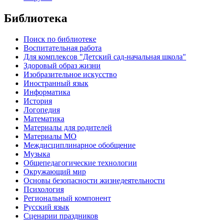
Библиотека
Поиск по библиотеке
Воспитательная работа
Для комплексов "Детский сад-начальная школа"
Здоровый образ жизни
Изобразительное искусство
Иностранный язык
Информатика
История
Логопедия
Математика
Материалы для родителей
Материалы МО
Междисциплинарное обобщение
Музыка
Общепедагогические технологии
Окружающий мир
Основы безопасности жизнедеятельности
Психология
Региональный компонент
Русский язык
Сценарии праздников