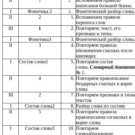
II
Вспоминаем правило
1
2.
написания большой буквы.
I
Фонетика 2
Фонетический разбор слова.
3.
II
2
Вспоминаем правила
переноса слов.
III
1
Повторяем: текст, его
признаки и типы.
I
Фонетика3
Фонетический разбор слова.
II
3
Повторяем правила
обозначения гласных после
шипящих
I
Состав слова1
Повторяем состав
слова.
Словарный диктант
№
1.
II
4
Повторяем правописание
бездарных гласных в корне
слова
III
2
Повторяем признаки и тип
текстов
I
Состав слова2
Разбор слова по составу
II
5
Повторяем правила
правописания согласных в
корне слова
I
Состав слова3
Повторяем
словообразование