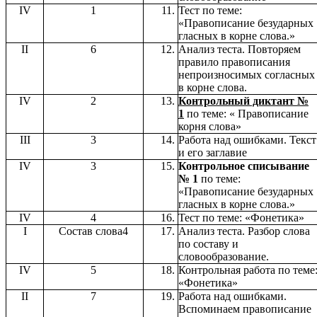
IV
1
Тест по теме:
«Правописание безударных
гласных в корне слова.»
II
6
Анализ теста. Повторяем
правило правописания
непроизносимых согласных
в корне слова.
IV
2
Контрольный диктант №
1
по теме: « Правописание
корня слова»
III
3
Работа над ошибками. Текст
и его заглавие
IV
3
Контрольное списывание
№ 1
по теме:
«Правописание безударных
гласных в корне слова.»
IV
4
Тест по теме: «Фонетика»
I
Состав слова4
Анализ теста. Разбор слова
по составу и
словообразование.
IV
5
Контрольная работа по теме
«Фонетика»
II
7
Работа над ошибками.
Вспоминаем правописание