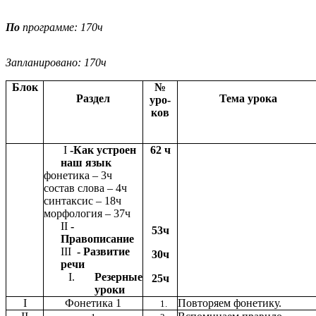
По
программе: 170ч
Запланировано: 170ч
Блок
№
Раздел
Тема урока
уро-
ков
I
-Как устроен
62 ч
наш язык
фонетика – 3ч
состав слова – 4ч
синтаксис – 18ч
морфология – 37ч
II
-
53ч
Правописание
III
- Развитие
30ч
речи
Резерные
25ч
уроки
I
Фонетика 1
Повторяем фонетику.
1.