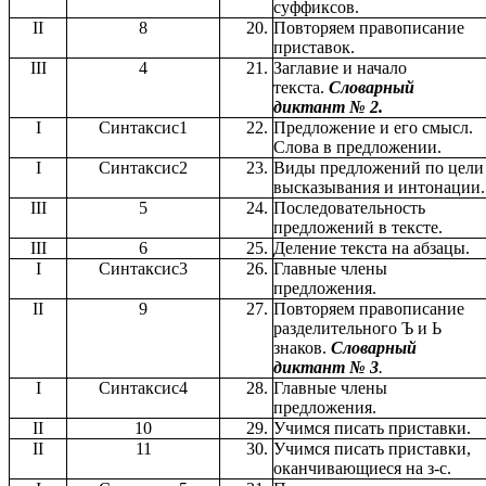
суффиксов.
II
8
Повторяем правописание
приставок.
III
4
Заглавие и начало
текста.
Словарный
диктант № 2.
I
Синтаксис1
Предложение и его смысл.
Слова в предложении.
I
Синтаксис2
Виды предложений по цели
высказывания и интонации.
III
5
Последовательность
предложений в тексте.
III
6
Деление текста на абзацы.
I
Синтаксис3
Главные члены
предложения.
II
9
Повторяем правописание
разделительного Ъ и Ь
знаков.
Словарный
диктант № 3
.
I
Синтаксис4
Главные члены
предложения.
II
10
Учимся писать приставки.
II
11
Учимся писать приставки,
оканчивающиеся на з-с.