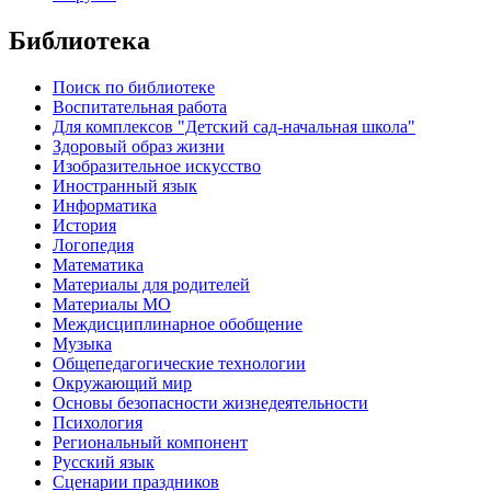
Библиотека
Поиск по библиотеке
Воспитательная работа
Для комплексов "Детский сад-начальная школа"
Здоровый образ жизни
Изобразительное искусство
Иностранный язык
Информатика
История
Логопедия
Математика
Материалы для родителей
Материалы МО
Междисциплинарное обобщение
Музыка
Общепедагогические технологии
Окружающий мир
Основы безопасности жизнедеятельности
Психология
Региональный компонент
Русский язык
Сценарии праздников