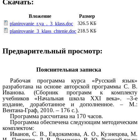
Скачать:
Вложение
Размер
326.5 КБ
planirovanie_r.ya_._3_klass.doc
218.5 КБ
planirovanie_3_klass_chtenie.doc
Предварительный просмотр:
Пояснительная записка
Рабочая программа курса «Русский язык»
разработана на основе авторской программы С. В.
Иванова. (Сборник программ к комплекту
учебников «Начальная школа XXI века». –3-е
издание, доработанное и дополненное. – М.:
Вентана-Граф, 2010. – 176 с.).
Программа рассчитана на 170 часов.
Программа обеспечена следующим методическим
комплектом:
Иванов, С. В., Евдокимова, А. О., Кузнецова, М.
И., Петленко, Л. В., Романова, В. Ю. Русский язык: