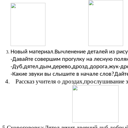
Новый материал.Вычленение деталей из рису
-Давайте совершим прогулку на лесную полян
-Дуб,дятел,дым,дерево,дрозд,дорога,жук-др
-Какие звуки вы слышите в начале слов?Дайт
4. Рассказ учителя о дроздах,прослушивание з
5.Скороговорка:Дятел лечит древний дуб,добрый