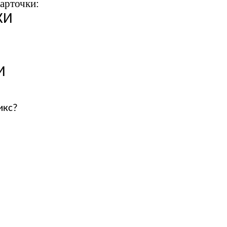
карточки:
И
И
икс?