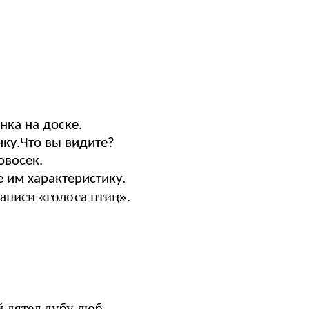
нка на доске.
ку.Что вы видите?
овосек.
е им характеристику.
аписи «голоса птиц».
 дятел дубу люб.