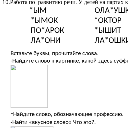
10.Работа по развитию речи. У детей на партах 
*ЫМ ОЛА*УШК
*ЫМОК *ОКТОР
ПО*АРОК *ЫШИТ
ЛА*ОНИ ЛА*ОШК
Вставьте буквы, прочитайте слова.
-Найдите слово к картинке, какой здесь суфф
-
Найдите слово, обозначающее профессию.
-Найти «вкусное слово» Что это?.