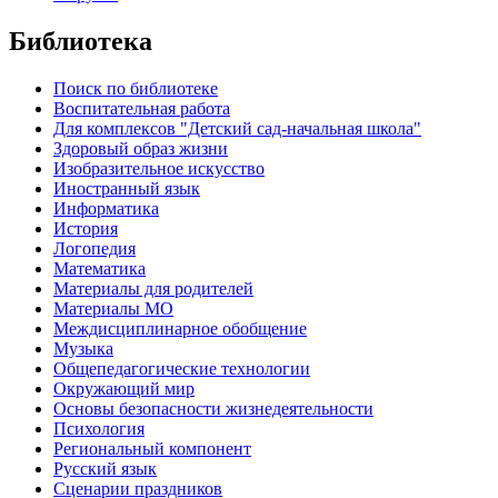
Библиотека
Поиск по библиотеке
Воспитательная работа
Для комплексов "Детский сад-начальная школа"
Здоровый образ жизни
Изобразительное искусство
Иностранный язык
Информатика
История
Логопедия
Математика
Материалы для родителей
Материалы МО
Междисциплинарное обобщение
Музыка
Общепедагогические технологии
Окружающий мир
Основы безопасности жизнедеятельности
Психология
Региональный компонент
Русский язык
Сценарии праздников