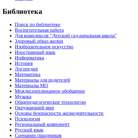
Библиотека
Поиск по библиотеке
Воспитательная работа
Для комплексов "Детский сад-начальная школа"
Здоровый образ жизни
Изобразительное искусство
Иностранный язык
Информатика
История
Логопедия
Математика
Материалы для родителей
Материалы МО
Междисциплинарное обобщение
Музыка
Общепедагогические технологии
Окружающий мир
Основы безопасности жизнедеятельности
Психология
Региональный компонент
Русский язык
Сценарии праздников