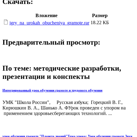
Скачать:
Вложение
Размер
18.22 КБ
igry_na_urokah_obucheniya_gramote.rar
Предварительный просмотр:
По теме: методические разработки,
презентации и конспекты
Интегрированный урок обучения грамоте и трудового обучения
УМК "Школа России", Русская азбука; Горецкий В. Г.,
Кирюшкин В. А., Шанько А. ФУрок проведен с упором на
применением здоровьесберегающих технологий. ...
урок обучения грамоте "Планета знаний"Тема урока: Урок обучения грамоте Звук