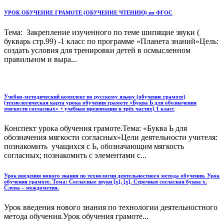
УРОК ОБУЧЕНИЕ ГРАМОТЕ (ОБУЧЕНИЕ ЧТЕНИЮ) по ФГОС
Тема: Закрепление изученного по теме шипящие звуки (
букварь стр.99) -1 класс по программе «Планета знаний»Цель:
создать условия для тренировки детей в осмысленном
правильном и выра...
Учебно-методический комплект по русскому языку (обучение грамоте)
(технологическая карта урока обучения грамоте «Буква Ь для обозначения
мягкости согласных» + учебная презентация в трёх частях) 1 класс
Конспект урока обучения грамоте.Тема: «Буква Ь для
обозначения мягкости согласных»Цели деятельности учителя:
познакомить учащихся с Ь, обозначающим мягкость
согласных; познакомить с элементами с...
Урок введения нового знания по технологии деятельностного метода обучения. Урок
обучения грамоте. Тема: Согласные звуки [х], [х]. Строчная согласная буква х.
Слова – междометия.
Урок введения нового знания по технологии деятельностного
метода обучения.Урок обучения грамоте...