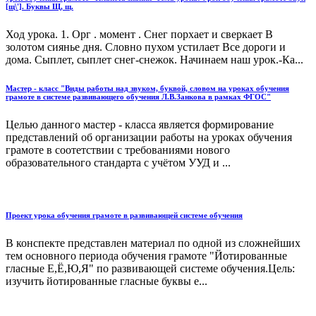
[щ\']. Буквы Щ, щ.
Ход урока. 1. Орг . момент . Снег порхает и сверкает В
золотом сиянье дня. Словно пухом устилает Все дороги и
дома. Сыплет, сыплет снег-снежок. Начинаем наш урок.-Ка...
Мастер - класс "Виды работы над звуком, буквой, словом на уроках обучения
грамоте в системе развивающего обучения Л.В.Занкова в рамках ФГОС"
Целью данного мастер - класса является формирование
представлений об организации работы на уроках обучения
грамоте в соотетствии с требованиями нового
образовательного стандарта с учётом УУД и ...
Проект урока обучения грамоте в развивающей системе обучения
В конспекте представлен материал по одной из сложнейших
тем основного периода обучения грамоте "Йотированные
гласные Е,Ё,Ю,Я" по развивающей системе обучения.Цель:
изучить йотированные гласные буквы е...