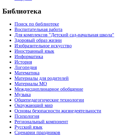
Библиотека
Поиск по библиотеке
Воспитательная работа
Для комплексов "Детский сад-начальная школа"
Здоровый образ жизни
Изобразительное искусство
Иностранный язык
Информатика
История
Логопедия
Математика
Материалы для родителей
Материалы МО
Междисциплинарное обобщение
Музыка
Общепедагогические технологии
Окружающий мир
Основы безопасности жизнедеятельности
Психология
Региональный компонент
Русский язык
Сценарии праздников