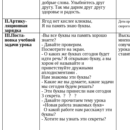
добрые слова. Улыбнитесь друг
другу. Так мы дарим друг другу
здоровье и радость.
II.Артику-
Ягод нет кислее клюквы,
Дети п
ляционная
Я на память знаю буквы.
скорог
зарядка
III.Поста-
-Вы все буквы на память хорошо
Выск
новка учебной
знаете?
мнени
задачи урока
- Давайте проверим.
озву
Посмотрите на экран.
урока
- О каких же буквах сегодня будет
ставят
идти речь? Я открываю букву, а вы
хором её называйте и
приветствуйте дружными
аплодисментами .
Нам знакомы эти буквы?
- Какие же вы думаете, какие задачи
мы сегодня будем решать?
- Эти буквы принесли нам сегодня
3 секрета. ? ? ?
- Давайте прочитаем тему урока
«Новая работа знакомых букв»
О какой работе нам расскажут эти
буквы?
- Хотите вы узнать эти секреты?