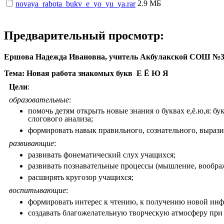
2.9 МБ
novaya_rabota_bukv_e_yo_yu_ya.rar
Предварительный просмотр:
Ершова Надежда Ивановна, учитель Акбулакской СОШ №3 
Тема: Новая работа знакомых букв Е Ё Ю Я
Цели
:
образовательные
:
помочь детям открыть новые знания о буквах е,ё.ю,я: бук
слогового анализа;
формировать навык правильного, сознательного, выраз
развивающие
:
развивать фонематический слух учащихся;
развивать познавательные процессы (мышление, вообра
расширять кругозор учащихся;
воспитывающие
:
формировать интерес к чтению, к получению новой ин
создавать благожелательную творческую атмосферу при 