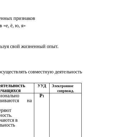
венных признаков
«е, ё, ю, я»
льзуя свой жизненный опыт.
осуществлять совместную деятельность
ятельность
УУД
Электронное
учащихся
сопрвожд.
ионально
Р
1
раиваются на
еряют
ность.
чаются в
льность