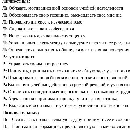
Личностные:
Л
Обладать мотивационной основой учебной деятельности
1
Л
Обосновывать свою позицию, высказывать свое мнение
2
Л
Проявлять интерес к изучаемой теме
3
Л
Слушать и слышать собеседника
4
Л
Использовать адекватную самооценку
5
Л
Устанавливать связь между целью деятельности и ее результ
6
Л
Определять и выполнять общие для всех правила поведения
7
Регулятивные:
Р
Управлять своим настроением
1
Р
Понимать, принимать и сохранять учебную задачу, активно 
2
Р
Планировать свои действия в соответствии с поставленной 
3
Р
Выполнять учебные действия в громкой речевой и умствен
4
Р
Оценивать свои достижения, осознавать возникающие трудн
5
Р
Адекватно воспринимать оценку учителя, сверстника
6
Р
Выделять и осознавать то, что уже усвоено и что нужно еще
7
Познавательные:
П
Осознавать познавательную задачу, принимать ее и сохран
1
П
Понимать информацию, представленную в знаково-симво
2