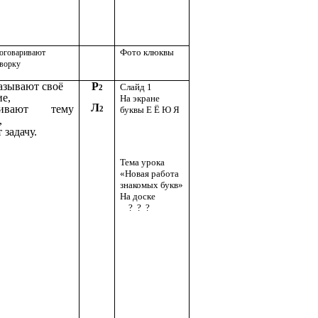
Фото клюквы
роговаривают
оворку
азывают своё
Р
Слайд 1
2
е,
На экране
Л
чивают тему
буквы Е Ё Ю Я
2
,
 задачу.
Тема урока
«Новая работа
знакомых букв»
На доске
? ? ?