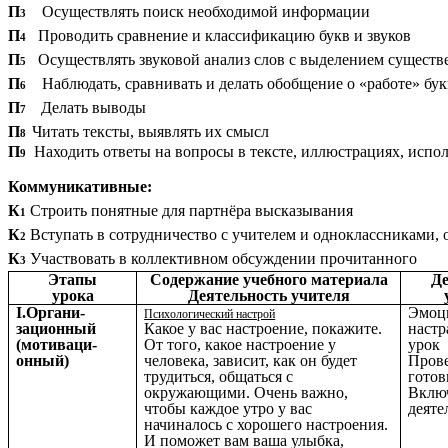
П
Осуществлять поиск необходимой информации
3
П
Проводить сравнение и классификацию букв и звуков
4
П
Осуществлять звуковой анализ слов с выделением сущест
5
П
Наблюдать, сравнивать и делать обобщение о «работе» букв 
6
П
Делать выводы
7
П
Читать тексты, выявлять их смысл
8
П
Находить ответы на вопросы в тексте, иллюстрациях, испо
9
Коммуникативные:
К
Строить понятные для партнёра высказывания
1
К
Вступать в сотрудничество с учителем и одноклассниками, 
2
К
Участвовать в коллективном обсуждении прочитанного
3
Этапы
Содержание учебного материала
Де
урока
Деятельность учителя
I.Органи-
Эмоц
Психологический настрой
зационный
Какое у вас настроение, покажите.
наст
(мотиваци-
От того, какое настроение у
урок
онный)
человека, зависит, как он будет
Пров
трудиться, общаться с
готов
окружающими. Очень важно,
Вклю
чтобы каждое утро у вас
деяте
начиналось с хорошего настроения.
И поможет вам ваша улыбка,