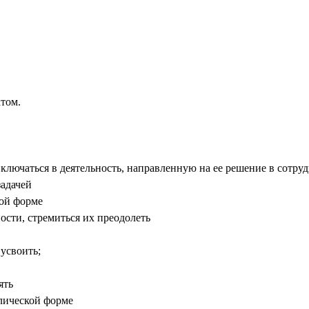
атом.
включаться в деятельность, направленную на ее решение в сотру
задачей
ной форме
ости, стремиться их преодолеть
 усвоить;
ять
лической форме