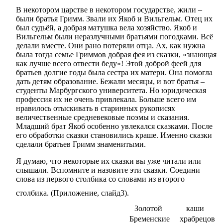
В некотором царстве в некотором государстве, жили –
были братья Гримм. Звали их Якоб и Вильгельм. Отец их
был судьёй, а добрая матушка вела хозяйство. Якоб и
Вильгельм были неразлучными братьями погодками. Всё
делали вместе. Они рано потеряли отца. Ах, как нужна
была тогда семье Гриммов добрая фея из сказки, «знающая
как лучше всего отвести беду»! Этой доброй феей для
братьев долгие годы была сестра их матери. Она помогла
дать детям образование. Бежали месяцы, и вот братья –
студенты Марбургского университета. Но юридическая
профессия их не очень привлекала. Больше всего им
нравилось отыскивать в старинных рукописях
величественные средневековые поэмы и сказания.
Младший брат Якоб особенно увлекался сказками. После
его обработки сказки становились краше. Именно сказки
сделали братьев Гримм знаменитыми.
Я думаю, что некоторые их сказки вы уже читали или
слышали. Вспомните и назовите эти сказки. Соедини
слова из первого столбика со словами из второго
столбика. (Приложение, слайд3).
Золотой каши
Бременские храбрецов