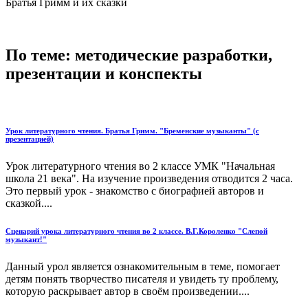
Братья Гримм и их сказки
По теме: методические разработки,
презентации и конспекты
Урок литературного чтения. Братья Гримм. "Бременские музыканты" (с
презентацией)
Урок литературного чтения во 2 классе УМК "Начальная
школа 21 века". На изучение произведения отводится 2 часа.
Это первый урок - знакомство с биографией авторов и
сказкой....
Сценарий урока литературного чтения во 2 классе. В.Г.Короленко "Слепой
музыкант!"
Данный урол является ознакомительным в теме, помогает
детям понять творчество писателя и увидеть ту проблему,
которую раскрывает автор в своём произведении....