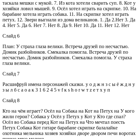
таскала мешки с мукой. 7. Из кота хотели сварить суп. 8. Кот у
хозяйки ловил мышей. 9. Осёл хотел играть на скрипке. 10. На
барабане хотела играть собака. 11. На скрипке хотел играть
петух. 12. Звери выгнали из дома великанов. 1. Да 2.Нет 3. Да
4. Нет 5. Да 6. Нет 7. Нет 8. Да 9. Нет 10. Да 11. Нет 12. Нет
Слайд 6
План: У страха глаза велики. Встреча друзей по несчастью.
Домик разбойников. Смекалка помогла. Встреча друзей по
несчастью. Домик разбойников. Смекалка помогла. У страха
глаза велики.
Слайд 7
Расшифруй имена персонажей сказки. у о д ж н з с ы ё ж д н у
з ы л б с а о а к 3 1 6 2 4 5 v f к s h о r w т z е т х у п
Слайд 8
Кто на чём играет? Осёл на Собака на Кот на Петух на У кого
жили герои? Собака у Осёл у Петух у Кот у Кто где спал?
Осёл во Собака перед Кот на Петух на Что мечтал поесть
Петух Собака Кот гитаре барабане скрипке балалайке
охотника мельника хозяев хозяйки дворе двором печи воротах
пшено мясо молоко