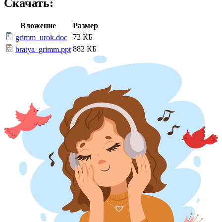
Скачать:
Вложение
Размер
72 КБ
grimm_urok.doc
882 КБ
bratya_grimm.ppt