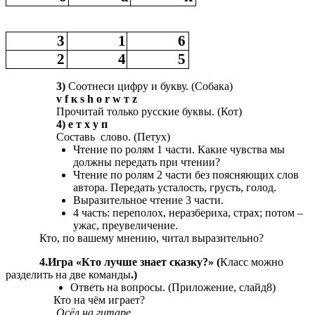
3
1
6
2
4
5
3)
Соотнеси цифру и букву. (Собака)
v f к s h о r w т z
Прочитай только русские буквы. (Кот)
4) е т х у п
Составь слово. (Петух)
Чтение по ролям 1 части. Какие чувства мы
должны передать при чтении?
Чтение по ролям 2 части без поясняющих слов
автора. Передать усталость, грусть, голод.
Выразительное чтение 3 части.
4 часть: переполох, неразбериха, страх; потом –
ужас, преувеличение.
Кто, по вашему мнению, читал выразительно?
4.Игра «Кто лучше знает сказку?» (
Класс можно
разделить на две команды
.)
Ответь на вопросы. (Приложение, слайд8)
Кто на чём играет?
Осёл на гитаре