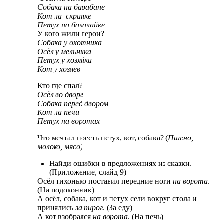
Собака на барабане
Кот на скрипке
Петух на балалайке
У кого жили герои?
Собака у охотника
Осёл у мельника
Петух у хозяйки
Кот у хозяев
Кто где спал?
Осёл во дворе
Собака перед двором
Кот на печи
Петух на воротах
Что мечтал поесть петух, кот, собака? (
Пшено,
молоко, мясо)
Найди ошибки в предложениях из сказки.
(Приложение, слайд 9)
Осёл тихонько поставил передние ноги
на ворота
.
(На подоконник)
А осёл, собака, кот и петух сели вокруг стола и
принялись
за пирог
. (За еду)
А кот взобрался
на ворота
. (На печь)