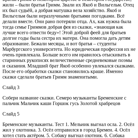
жили – были братья Гримм. Звали их Якоб и Вильгельм. Отец
их был судьёй, а добрая матушка вела хозяйство. Якоб и
Вильгельм были неразлучными братьями погодками. Всё
делали вместе. Они рано потеряли отца. Ах, как нужна была
тогда семье Гриммов добрая фея из сказки, «знающая как
лучше всего отвести беду»! Этой доброй феей для братьев
долгие годы была сестра их матери. Она помогла дать детям
образование. Бежали месяцы, и вот братья – студенты
Марбургского университета. Но юридическая профессия их не
очень привлекала. Больше всего им нравилось отыскивать в
старинных рукописях величественные средневековые поэмы
и сказания. Младший брат Якоб особенно увлекался сказками.
После его обработки сказки становились краше. Именно
сказки сделали братьев Гримм знаменитыми.
Слайд 3
Собери название сказки. Семеро музыканты Бременские с
пальчик Мальчик каши Горшок гусь Золотой храбрецов
Слайд 5
Бременские музыканты. Тест 1. Мельник выгнал осла. 2. Осёл
жил у охотника. 3. Осёл отправился в город Бремен. 4. Осёл
хотел стать актёром. 5. Собаку выгнал охотник. 6. Собака