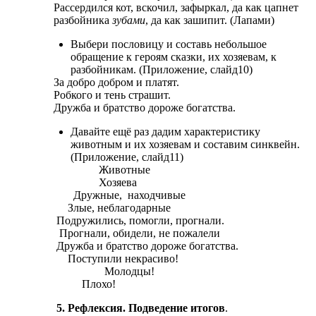
Рассердился кот, вскочил, зафыркал, да как цапнет
разбойника
зубами
, да как зашипит. (Лапами)
Выбери пословицу и составь небольшое
обращение к героям сказки, их хозяевам, к
разбойникам. (Приложение, слайд10)
За добро добром и платят.
Робкого и тень страшит.
Дружба и братство дороже богатства.
Давайте ещё раз дадим характеристику
животным и их хозяевам и составим синквейн.
(Приложение, слайд11)
Животные
Хозяева
Дружные, находчивые
Злые, неблагодарные
Подружились, помогли, прогнали.
Прогнали, обидели, не пожалели
Дружба и братство дороже богатства.
Поступили некрасиво!
Молодцы!
Плохо!
5. Рефлексия. Подведение итогов
.