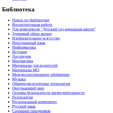
Библиотека
Поиск по библиотеке
Воспитательная работа
Для комплексов "Детский сад-начальная школа"
Здоровый образ жизни
Изобразительное искусство
Иностранный язык
Информатика
История
Логопедия
Математика
Материалы для родителей
Материалы МО
Междисциплинарное обобщение
Музыка
Общепедагогические технологии
Окружающий мир
Основы безопасности жизнедеятельности
Психология
Региональный компонент
Русский язык
Сценарии праздников