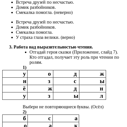
Встреча друзей по несчастью.
Домик разбойников.
Смекалка помогла. (неверно)
Встреча друзей по несчастью.
Домик разбойников.
Смекалка помогла.
У страха глаза велики. (верно)
3. Работа над выразительностью чтения.
Отгадай героя сказки (Приложение, слайд 7).
Кто отгадал, получает эту роль при чтении по
ролям.
1)
у
о
д
ж
н
з
с
ы
ё
ж
д
н
у
з
ы
л
Выбери не повторяющиеся буквы. (Осёл)
2)
б
с
а
о
а
к