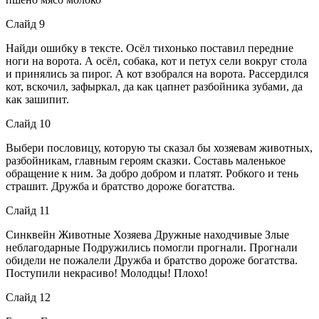
Слайд 9
Найди ошибку в тексте. Осёл тихонько поставил передние
ноги на ворота. А осёл, собака, кот и петух сели вокруг стола
и принялись за пирог. А кот взобрался на ворота. Рассердился
кот, вскочил, зафыркал, да как цапнет разбойника зубами, да
как зашипит.
Слайд 10
Выбери пословицу, которую ты сказал бы хозяевам животных,
разбойникам, главным героям сказки. Составь маленькое
обращение к ним. За добро добром и платят. Робкого и тень
страшит. Дружба и братство дороже богатства.
Слайд 11
Синквейн Животные Хозяева Дружные находчивые Злые
неблагодарные Подружились помогли прогнали. Прогнали
обидели не пожалели Дружба и братство дороже богатства.
Поступили некрасиво! Молодцы! Плохо!
Слайд 12