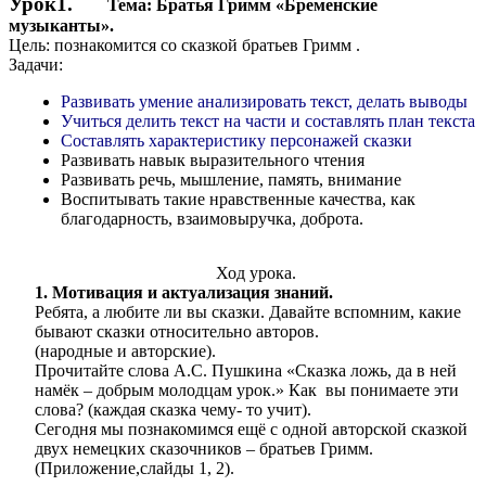
Урок1.
Тема: Братья Гримм «Бременские
музыканты».
Цель: познакомится со сказкой братьев Гримм .
Задачи:
Развивать умение анализировать текст, делать выводы
Учиться делить текст на части и составлять план текста
Составлять характеристику персонажей сказки
Развивать навык выразительного чтения
Развивать речь, мышление, память, внимание
Воспитывать такие нравственные качества, как
благодарность, взаимовыручка, доброта.
Ход урока.
1. Мотивация и актуализация знаний.
Ребята, а любите ли вы сказки. Давайте вспомним, какие
бывают сказки относительно авторов.
(народные и авторские).
Прочитайте слова А.С. Пушкина «Сказка ложь, да в ней
намёк – добрым молодцам урок.» Как вы понимаете эти
слова? (каждая сказка чему- то учит).
Сегодня мы познакомимся ещё с одной авторской сказкой
двух немецких сказочников – братьев Гримм.
(Приложение,слайды 1, 2).