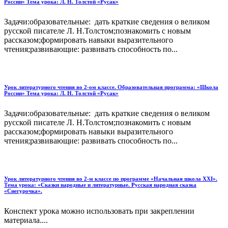
России» Тема урока: Л. Н. Толстой «Русак»
Задачи:образовательные: дать краткие сведения о великом
русской писателе Л. Н.Толстом;познакомить с новым
рассказом;формировать навыки выразительного
чтения;развивающие: развивать способность по...
Урок литературного чтения во 2-ом классе. Образовательная программа: «Школа
России» Тема урока: Л. Н. Толстой «Русак»
Задачи:образовательные: дать краткие сведения о великом
русской писателе Л. Н.Толстом;познакомить с новым
рассказом;формировать навыки выразительного
чтения;развивающие: развивать способность по...
Урок литературного чтения во 2-м классе по программе «Начальная школа ХХI».
Тема урока: «Сказки народные и литературные. Русская народная сказка
«Снегурочка».
Конспект урока можно использовать при закреплении
материала....