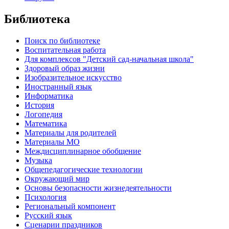
Библиотека
Поиск по библиотеке
Воспитательная работа
Для комплексов "Детский сад-начальная школа"
Здоровый образ жизни
Изобразительное искусство
Иностранный язык
Информатика
История
Логопедия
Математика
Материалы для родителей
Материалы МО
Междисциплинарное обобщение
Музыка
Общепедагогические технологии
Окружающий мир
Основы безопасности жизнедеятельности
Психология
Региональный компонент
Русский язык
Сценарии праздников