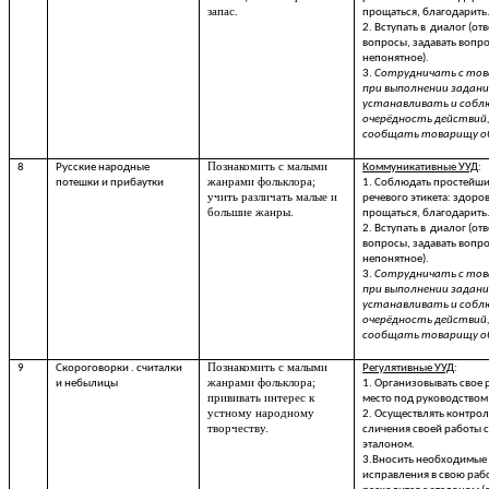
запас.
прощаться, благодарить
2. Вступать в диалог (отв
вопросы, задавать вопр
непонятное).
3.
Сотрудничать с то
при выполнении заданий
устанавливать и соб
очерёдность действий
сообщать товарищу о
Познакомить с малыми
8
Русские народные
Коммуникативные УУД
:
жанрами фольклора;
потешки и прибаутки
1. Соблюдать простейш
учить различать малые и
речевого этикета: здоров
большие жанры.
прощаться, благодарить
2. Вступать в диалог (отв
вопросы, задавать вопр
непонятное).
3.
Сотрудничать с то
при выполнении заданий
устанавливать и соб
очерёдность действий
сообщать товарищу о
Познакомить с малыми
9
Скороговорки . считалки
Регулятивные УУД
:
жанрами фольклора;
и небылицы
1. Организовывать свое 
прививать интерес к
место под руководством 
устному народному
2. Осуществлять контрол
творчеству.
сличения своей работы 
эталоном.
3.Вносить необходимые
исправления в свою рабо