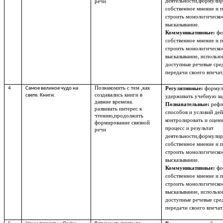
деятельности,формулир
речи
собственное мнение и 
строить монологическо
высказывание.
Коммуникативные:
фо
собственное мнение и 
строить монологическо
высказывание, использо
доступные речевые сре
передачи своего впечат
Познакомить с тем ,как
4
Самое великое чудо на
Регулятивные:
формул
создавались книги в
свете. Книги.
удерживать учебную за
давние времена.
Познавательные:
рефл
развивать интерес к
способов и условий дей
чтению,продолжить
контролировать и оцен
формирование связной
процесс и результат
речи
деятельности,формулир
собственное мнение и 
строить монологическо
высказывание.
Коммуникативные:
фо
собственное мнение и 
строить монологическо
высказывание, использо
доступные речевые сре
передачи своего впечат