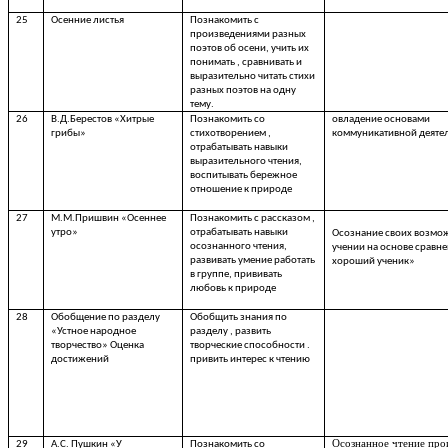
25
Осенние листья
Познакомить с
произведениями разных
поэтов об осени, учить их
понимать , сравнивать и
выразительно читать стихи
разных поэтов на одну
тему.
26
В.Д.Берестов «Хитрые
Познакомить со
овладение основами
грибы»
стихотворением ,
коммуникативной деяте
отрабатывать навыки
выразительного чтения,
воспитывать бережное
отношение к природе
27
М.М.Пришвин «Осеннее
Познакомить с рассказом ,
утро»
отрабатывать навыки
Осознание своих возмо
осознанного чтения,
учении на основе сравн
развивать умение работать
хороший ученик»
в группе, прививать
любовь к природе
28
Обобщение по разделу
Обобщить знания по
«Устное народное
разделу , развить
творчество» Оценка
творческие способности .
достижений
привить интерес к чтению
Осознанное чтение про
29
А.С. Пушкин «У
Познакомить со