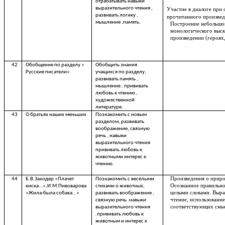
отрабатывать навыки
выразительного чтения ,
Участие в диалоге при
развивать логику ,
прочитанного произвед
мышление ,память.
Построение небольшо
монологического выск
произведении (героях
42
Обобщение по разделу «
Обобщить знания
Русские писатели»
учащихся по разделу,
развивать память ,
мышление , прививать
любовь к чтению ,
художественной
литературе.
43
О братьях наших меньших
Познакомить с новым
разделом, развивать
воображение, связную
речь , навыки
выразительного чтения
прививать любовь к
животными интерес к
чтению.
Произведения о приро
44
Б.В.Заходер «Плачет
Познакомить с весёлыми
Осознанное правильно
киска…»,И.М.Пивоварова
стихами о животных,
целыми словами. Выра
«Жила-была собака…»
развивать воображение ,
чтение, использовани
связную речь .навыки
соответствующих смыс
выразительного чтения
.прививать любовь к
животным и интерес к