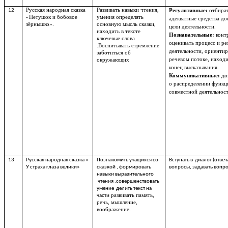
Русская народная сказка
Развивать навыки чтения,
12
Регулятивные:
отбира
«Петушок и бобовое
умения определять
адекватные средства д
зёрнышко».
основную мысль сказки,
цели деятельности.
находить в тексте
Познавательные:
конт
ключевые слова
оценивать процесс и ре
.Воспитывать стремление
деятельности, ориентир
заботиться об
речевом потоке, находи
окружающих
конец высказывания.
Коммуникативные:
до
о распределении функц
совместной деятельнос
13
Русская народная сказка «
Познакомить учащихся со
Вступать в диалог (отвеч
У страха глаза велики»
сказкой , формировать
вопросы, задавать вопр
навыки выразительного
чтения .совершенствовать
умение делить текст на
развивать память,
части
речь, мышление,
воображение.