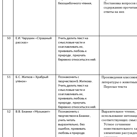
Постановка вопросов 
безошибочного чтения,
содержанию прочитан
ответы на них
50
Е.И. Чарушин «Страшный
Учить делить текст на
рассказ»
смысловые части и
озаглавливать их,
прививать любовь к
природе , приучать
бережно относиться к ней.
51
Б.С. Житков « Храбрый
Познакомить с
Произведения классиков
утёнок»
творчеством Б.Житкова .
литературы о животных
Учить делить текст на
Пересказ текста
смысловые части и
озаглавливать их,
прививать любовь к
природе , приучать
бережно относиться к ней.
Выразительное чтение,
52
В.В. Бианки «Музыкант»
Познакомить с
использование интонац
творчеством в.Бианки ,
соответствующих смысл
учить читать
Устное сочинение
выразительно, без
повествовательного ха
ошибок, прививать
элементами рассужде
любовь к природе.