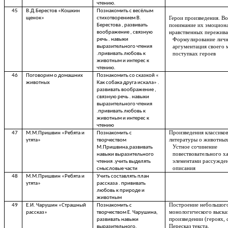
чтению.
45
В.Д.Берестов «Кошкин
Познакомить с весёлым
Герои произведения. В
щенок»
стихотворением В.
понимание их эмоцион
Берестова , развивать
нравственных пережива
воображение , связную
Формулирование личн
речь . навыки
аргументация своего 
выразительного чтения
поступках героев
.прививать любовь к
животным и интерес к
чтению.
46
Поговорим о домашних
Познакомить со сказкой «
животных
Как собака друга искала» .
развивать воображение ,
связную речь . навыки
выразительного чтения
.прививать любовь к
животным и интерес к
чтению
Произведения классиков
47
М.М.Пришвин «Ребята и
Познакомить с
литературы о животных
утята»
творчеством
Устное сочинение
М.Пришвина,развивать
повествовательного ха
навыки выразительного
элементами рассужде
чтения .учить выделять
описания
смысловые части
48
М.М.Пришвин «Ребята и
Учить составлять план
утята»
рассказа . прививать
любовь к природе и
животным
Построение небольшог
49
Е.И. Чарушин «Страшный
Познакомить с
монологического выска
рассказ»
творчеством Е. Чарушина,
произведении (героях, 
развивать навыки
Пересказ текста.
выразительного,