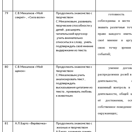
79
С.В.Михалков «Мой
Продолжить знакомство с
готовность
секрет» , «Сила воли»
творчеством
собеседника и вести 
С.Михалковым, развивать
творческие способности у
знавать различные то
детей , расширять
право каждого иметь
читательский кругозор
,учить внимательно
своё мнение и аргу
относиться к слову , уметь
подтверждать своё мнение
свою точку зрени
выдержками из текста.
событий;
80
С.В.Михалков «Мой
Продолжить знакомство с
умение догов
щенок»
творчеством
распределении ролей в
С.Михалковым,учить
анализировать текст ,
деятельности, ос
подтверждать
взаимный контроль в 
высказывания цитатами из
текста , прививать любовь
деятельности, общей 
к животным.
её достижения, ос
собственное поведение
окружающих;
81
А.Л.Барто «Верёвочка»
Продолжить знакомство с
жизнью и творчеством
А.Барто, развивать память ,