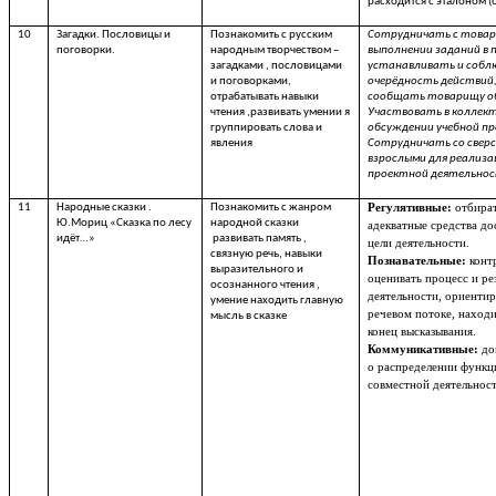
расходится с эталоном (
10
Загадки. Пословицы и
Познакомить с русским
Сотрудничать с това
поговорки.
народным творчеством –
выполнении заданий в 
загадками , пословицами
устанавливать и соб
и поговорками,
очерёдность действий
отрабатывать навыки
сообщать товарищу о
чтения ,развивать умении я
Участвовать в коллек
группировать слова и
обсуждении учебной пр
явления
Сотрудничать со свер
взрослыми для реализа
проектной деятельнос
11
Народные сказки .
Познакомить с жанром
Регулятивные:
отбира
Ю.Мориц «Сказка по лесу
народной сказки
адекватные средства д
идёт…»
развивать память ,
цели деятельности.
связную речь, навыки
Познавательные:
конт
выразительного и
оценивать процесс и ре
осознанного чтения ,
деятельности, ориентир
умение находить главную
речевом потоке, находи
мысль в сказке
конец высказывания.
Коммуникативные:
до
о распределении функц
совместной деятельнос