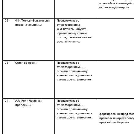
и способов взаимодейст
окружающим миром;
22
Ф.И.Тютчев «Есть в осени
Познакомить со
первоначальной…»
стихотворением
Ф.И.Тютчева , обучать
правильному чтению
стихов, развивать память .
речь . внимание.
23
Стихи об осени
Познакомить со
стихотворениями . ,
обучать правильному
чтению стихов, развивать
память . речь . внимание.
24
А.А.Фет « Ласточки
Познакомить со
пропали…»
стихотворениями . ,
обучать правильному
чтению стихов, развивать
формирование пред ста
память . речь . внимание.
правилах и нормах пове
принятых в обще стве