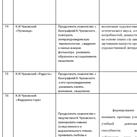
воспитание художестве
74
К.И.Чуковский
Продолжить знакомство с
эстетического вкуса, эс
«Путаница»
биографией К.Чуковского ,
потребностей, ценносте
повторить
на основе опыта слу ша
литературоведческую
заучивания наизусть пр
терминологию , сведения
художественной литер
о малых жанрах
фольклора , развивать
образное и ассоциативное
мышление.
75
К.И.Чуковский «Радость»
Продолжить знакомство с
биографией К.Чуковского
и его произведениями
,развивать память ,
внимание , мышление
76
К.И.Чуковский
«Федорино горе»
формирован
Продолжить знакомство с
понимать причины усп
творчеством К.Чуковского,
тренировать навыки
учебной деятел
осмысленного и
способности конс
выразительного чтения ,
прививать любовь к