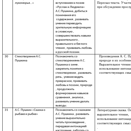
Пересказ текста. Участи
лукоморья…»
вступлением к поэме
при обсуждении просл
«Руслан и Людмила»
А.С.Пушкина, добиться
понимания его
содержания , развивать
умение переводить
зрительную информацию
в словесную ,
совершенствовать навыки
выразительного ,
правильного и беглого
чтения , прививать любовь
к русской поэзии.
Произведения А. С. П
30
Стихотворения А.С.
Познакомить со
природе и их особенн
Пушкина
стихотворениями А.С.
Выразительное чтение
Пушкина о зиме .
использование интона
закрепить понятия о
соответствующих смыс
стихотворении , развивать
речь , умение видеть
прекрасное, прививать
любовь к поэзии, природе
, продолжить
формирование навыков
сравнения , анализа ,
развивать умение делать
выводы.
31
А.С. Пушкин «Сказка о
Познакомить со сказками
Литературная сказка. О
рыбаке и рыбке»
А.С. Пушкина , развивать
выразительное чтение,
умение выразительно
использование интонац
читать произведение ,
соответствующих смысл
передавая интонацией
.
настроение, работать со