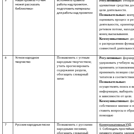
5
Наши проекты «О чём
Вспомнить правила
Регулятивные:
отбира
может рассказать
работы над проектом ,
адекватные средства д
библиотека»
подготовить материалы
цели деятельности.
для работы над проектом
Познавательные:
конт
оценивать процесс и ре
деятельности, ориентир
речевом потоке, находи
конец высказывания.
Коммуникативные:
до
о распределении функц
совместной деятельнос
Познакомить с устным
6
Устное народное
Регулятивные:
формир
народным творчеством;
творчество
удерживать учебную за
учить прогнозировать
применять установленн
содержание раздела,
принимать позиции слу
обогащать словарный
читателя в соответствии
запас
Познавательные:
осуществлять
поиск и в
информации, выбирать 
в зависимости от цели.
Коммуникативные:
фо
собственное мнение и 
ставить вопросы и обра
помощью
Познакомить с русскими
7
Русские народные песни
Коммуникативные УУД
:
народными песнями;
1. Соблюдать простейш
обогащать словарный
речевого этикета: здоров