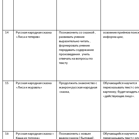
14
Русская народная сказка
Познакомить со сказкой ,
освоение приёмов поис
«Лиса и тетерев»
развивать умение
информа ции;
выразительно читать ,
формировать умение
передавать содержание
произведения . учить
отвечать на вопросы по
тексту
15
Русская народная сказка
Продолжить знакомство с
Обучающийся научится
«Лиса и журавль»
жанром русская народная
пересказывать текст с о
сказка,
картинку; будет владеть
«действующее лицо».
16
Русская народная сказка «
Познакомить с новым
Обучающийся научится
Каша из топора»
видом сказок ( бытовая) ,
пересказывать текст с о