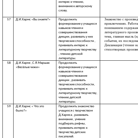
интерес к чтению,
внимание к авторскому
слову.
Знакомство с произве
57
Д.И.Хармс «Вы знаете?»
Продолжить
приключениях. Работа
формирование у учащихся
пониманием содержа
навыков чтения и
литературного произв
совершенствования
тема, главная мысль (и
дикции, развивать у них
события, их последова
творческие способности ,
Декламация (чтение н
прививать интерес к
стихотворных произв
литературному творчеству
, чтению детской
литературы.
58
Д.И.Хармс ,С.Я.Маршак
Продолжить
«Весёлые чижи»
формирование у учащихся
навыков чтения и
совершенствование
дикции , развивать
творческие способности,
прививать интерес к
литературному творчеству,
чтению детской
литературы.
59
Д.И.Хармс « Что это
Продолжить знакомство
было?»
учащихся с творчеством
Д.Хармса , развивать
внимание , умение
подбирать рифмы,
прививать интерес к
творчеству детских
писателей.