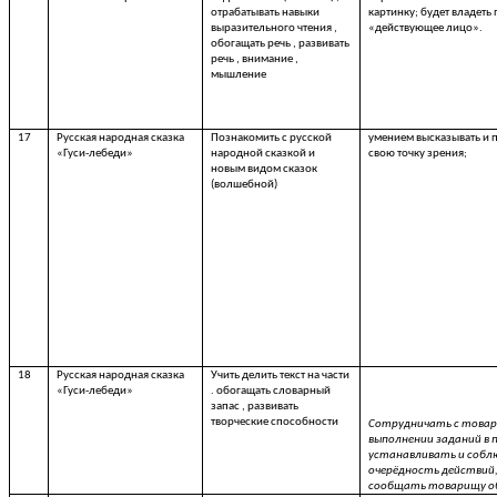
отрабатывать навыки
картинку; будет владеть
выразительного чтения ,
«действующее лицо».
обогащать речь , развивать
речь , внимание ,
мышление
17
Русская народная сказка
Познакомить с русской
умением высказывать и 
«Гуси-лебеди»
народной сказкой и
свою точку зрения;
новым видом сказок
(волшебной)
18
Русская народная сказка
Учить делить текст на части
«Гуси-лебеди»
. обогащать словарный
запас , развивать
творческие способности
Сотрудничать с това
выполнении заданий в 
устанавливать и соб
очерёдность действий
сообщать товарищу о