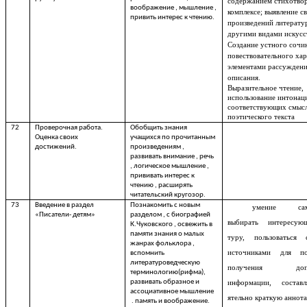
содержанием стихотвор
воображение , мышление ,
комплексе; выявление с
привить интерес к чтению.
произведений литерату
другими видами искусс
Создание устного сочи
повествовательного хар
элементами рассуждени
описания.
Выразительное чтение,
использование интонац
соответствующих смыс
поэтического текста
72
Проверочная работа.
Обобщить знания
Оценка своих
учащихся по прочитанным
достижений.
произведениям ,
развивать внимание , речь
, логическое мышление ,
прививать интерес к
чтению , расширять
читательский кругозор.
73
Введение в раздел
Познакомить с новым
умение само
«Писатели- детям»
разделом , с биографией
выбирать интересую
К.Чуковского , освежить в
памяти знания о малых
туру, пользоваться 
жанрах фольклора ,
источниками для п
вспомнить
литературоведческую
получения допол
терминологию(рифма),
развивать образное и
информации, состав
ассоциативное мышление
ятельно краткую аннот
. память и воображение.