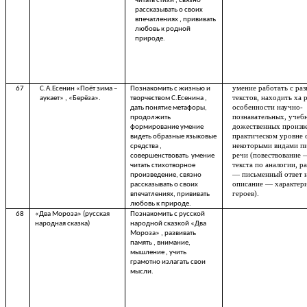
читать стихи , связно
рассказывать о своих
впечатлениях , прививать
любовь к родной
природе.
умение работать с ра
67
С.А.Есенин «Поёт зима –
Познакомить с жизнью и
текстов, находить ха 
аукает» , «Берёза».
творчеством С.Есенина ,
особенности научно-
дать понятие метафоры,
познавательных, учеб
продолжить
дожественных произв
формирование умение
практическом уровне 
видеть образные языковые
некоторыми видами п
средства ,
речи (повествование 
совершенствовать умение
текста по аналогии, 
читать стихотворное
— письменный ответ н
произведение, связно
описание — характер
рассказывать о своих
героев).
впечатлениях, прививать
любовь к природе.
68
«Два Мороза» (русская
Познакомить с русской
народная сказка)
народной сказкой «Два
Мороза» , развивать
память , внимание,
мышление , учить
грамотно излагать свои
мысли.