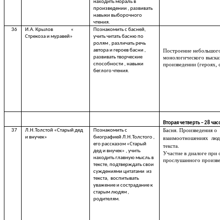
находить мораль в
произведении , развивать
навыки выборочного
чтения.
36
И.А. Крылов «
Познакомить с басней,
Стрекоза и муравей»
учить читать басню по
ролям , различать речь
автора и героев басни ,
Построение небольшог
развивать творческие
монологического выска
способности , навыки
произведении (героях, 
беглого чтения.
Вторая четверть – 28 час
37
Л.Н.Толстой «Старый дед
Познакомить с
Басня. Произведения о
и внучек»
биографией Л.Н.Толстого ,
взаимоотношениях люде
его рассказом «Старый
текста.
дед и внучек» , учить
Участие в диалоге при
находить главную мысль в
прослушанного произв
тексте, подтверждать свои
суждениями цитатами из
текста, воспитывать
уважение и сострадание к
старым людям ,
родителям.