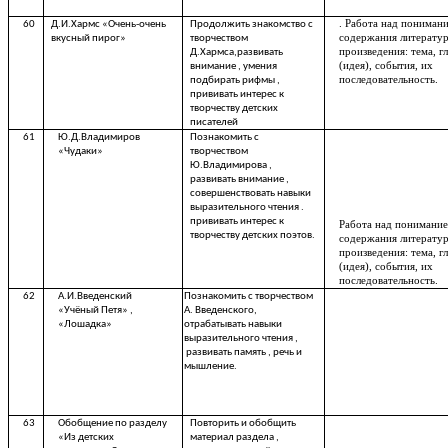
. Работа над пониман
60
Д.И.Хармс «Очень-очень
Продолжить знакомство с
содержания литерату
вкусный пирог»
творчеством
произведения: тема, г
Д.Хармса,развивать
(идея), события, их
внимание , умения
последовательность.
подбирать рифмы ,
прививать интерес к
творчеству детских
писателей
61
Ю.Д.Владимиров
Познакомить с
«Чудаки»
творчеством
Ю.Владимирова ,
развивать внимание ,
совершенствовать навыки
выразительного чтения .
прививать интерес к
Работа над понимани
творчеству детских поэтов.
содержания литерату
произведения: тема, г
(идея), события, их
последовательность.
62
А.И.Введенский
Познакомить с творчеством
«Учёный Петя» ,
А. Введенского,
«Лошадка»
отрабатывать навыки
выразительного чтения ,
развивать память , речь и
мышление.
63
Обобщение по разделу
Повторить и обобщить
«Из детских
материал раздела ,