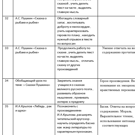
сказкой , учить делить
текст на части , выделять
главную мысль
32
А.С. Пушкин «Сказка о
Обогащать словарный
рыбаке и рыбке»
запас , воспитывать
доброту и милосердие ,
учить характеризовать
героев по плану , находить
нужный отрывок в тексте
по вопросам
Умение отвечать на в
33
А.С. Пушкин «Сказка о
Продолжить работу по
содержанию прочитан
рыбаке и рыбке»
сказке , учить делить текст
на части, выделять
главную мысль , отличать
сказку от других
произведений
34
Обобщающий урок по
Закрепить знания
Герои произведения. В
теме :» Сказки Пушкина»
учащихся о сказках
понимание их эмоцион
великого русского поэта ,
нравственных пережива
развивать образное
мышление , прививать
интерес к предмету
35
И.А.Крылов «Лебедь , рак
Познакомить с
Басня. Ответы на вопро
и щука»
произведениями
содержанию. Мораль.
И.А.Крылова ,расширять
Выразительное чтение,
читательский кругозор .
использование интонац
научить определять басню
соответствующих
как жанр литературы по
характерным признакам,