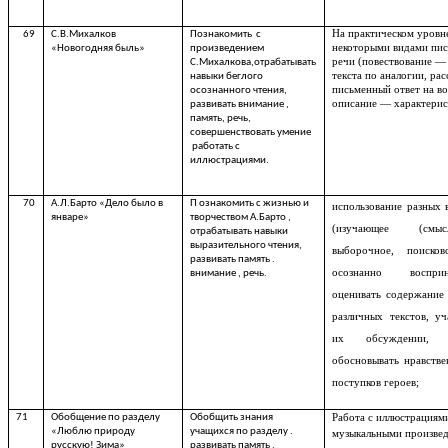
На практическом уровн
69
С.В.Михалков
Познакомить с
некоторыми видами пи
«Новогодняя быль»
произведением
речи (повествование — 
С.Михалкова,отрабатывать
текста по аналогии, р
навыки беглого
письменный ответ на во
осознанного чтения,
описание — характерис
развивать внимание ,
память, речь,
совершенствовать умение
работать с
иллюстрациями.
70
А.Л.Барто «Дело было в
П ознакомить с жизнью и
использование разных 
январе»
творчеством А.Барто ,
(изучающее (смы
отрабатывать навыки
выразительного чтения,
выборочное, поисков
развивать память .
осознанно воспр
внимание , речь.
оценивать содержание
различных текстов, уч
их обсуждении,
обосновывать нравств
поступков героев;
71
Обобщение по разделу
Обобщить знания
Работа с иллюстрациям
«Люблю природу
учащихся по разделу .
музыкальными произве
русскую! Зима»
развивать память ,