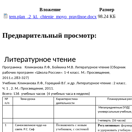
Вложение
Размер
98.24 КБ
tem.plan_.2_kl._chtenie_moyo_pravilnoe.docx
Предварительный просмотр:
Литературное чтение
Программа: Климанова Л.Ф., Бойкина М.В. Литературное чтение (Сборник
рабочих программ «Школа России»: 1-4 класс. М.: Просвещение,
2011.с.283-327)
Учебник: Климанова Л.Ф., Горецкий В.Г. и др. Литературное чтение : 2 класс.
Ч. 1 , 2. М.: Просвещение, 2011.
Всего: 136 учебных часов (4 учебных часа в неделю)
№
Тема урока
Характеристика
Планируемые резу
п/п
деятельности
Метапредметные (УУД(
универсальные учебные 
I четверть (36 часов)
Познакомить с новым
1
Самое великое чудо на
Регулятивные:
формир
учебником, с системой
свете. Р.С. Сеф
и удерживать учебную 