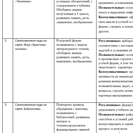
условных обозначений, с
«Читателю»
применять установленн
содержанием учебника.
Познавательные:
осущ
Обобщить знания
поиск и выделение инф
полученные в 1 классе,
Коммуникативные:
оф
развивать память, речь
свои мысли в устной и
,мышление, воображение
форме, слушать и пони
других
В игровой форме
2
Самое великое чудо на
Регулятивные:
выбират
познакомить с миром
свете. Игра «Крестики-
соответствии с поставл
литературного чтения,
нолики»
задачей и условиями её
обобщить знания;
Познавательные:
осоз
развивать память, речь,
и произвольно строить
мышление, воображение.
устной форме, в том чи
творческого характера
Коммуникативные:
пр
активность во взаимоде
решения коммуникатив
познавательных задач, з
вопросы, строить поня
партнера высказывания
Повторить правила
3
Самое великое чудо на
Регулятивные:
формул
обращения с книгами;
свете. Библиотеки.
удерживать учебную за
познакомить с
Познавательные:
рефл
библиотекой ,развивать
способов и условий дей
интерес к
контролировать и оцен
чтению,продолжить
процесс и результат
формирование связной