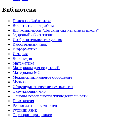
Библиотека
Поиск по библиотеке
Воспитательная работа
Для комплексов "Детский сад-начальная школа"
Здоровый образ жизни
Изобразительное искусство
Иностранный язык
Информатика
История
Логопедия
Математика
Материалы для родителей
Материалы МО
Междисциплинарное обобщение
Музыка
Общепедагогические технологии
Окружающий мир
Основы безопасности жизнедеятельности
Психология
Региональный компонент
Русский язык
Сценарии праздников