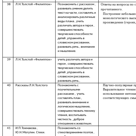
38
Л.Н.Толстой «Филиппок»
Познакомить с рассказом ,
Ответы на вопросы по
развивать умение делить
прочитанного.
текст на части, составлять и
Построение небольшо
анализировать различные
монологического выск
виды плана , учить
произведении (героях
различать автора и героя ,
совершенствовать
творческие способности
детей ,упражнять в
словесном рисовании,
развивать речь , внимание
и мышление.
39
Л.Н.Толстой «Филиппок»
учить различать автора и
героя , совершенствовать
творческие способности
детей ,упражнять в
словесном рисовании,
развивать речь ,
Научно-популярные п
40
Рассказы Л.Н.Толстого
Познакомить с
Выразительное чтение
поучительными
использование интона
рассказами , учить
соответствующих смыс
составлять план ,
развивать внимание и
логическое мышление,
совершенствовать технику
чтения, воспитывать
честность , доброе
отношение к животным.
41
И.П.Токмакова ,
Познакомить со
Ю.Н.Могутин. Стихи.
стихотворениями поэтов ,