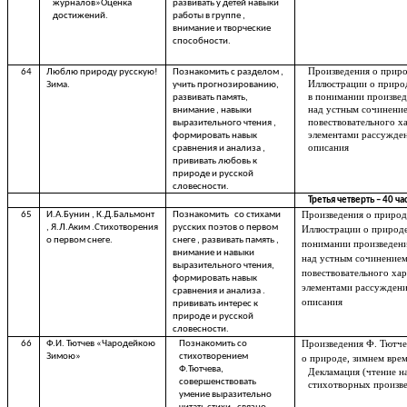
журналов»Оценка
развивать у детей навыки
достижений.
работы в группе ,
внимание и творческие
способности.
Произведения о прир
64
Люблю природу русскую!
Познакомить с разделом ,
Иллюстрации о природ
Зима.
учить прогнозированию,
в понимании произвед
развивать память,
над устным сочинени
внимание , навыки
повествовательного ха
выразительного чтения ,
элементами рассужде
формировать навык
описания
сравнения и анализа ,
прививать любовь к
природе и русской
словесности.
Третья четверть – 40 ча
65
И.А.Бунин , К.Д.Бальмонт
Познакомить со стихами
Произведения о природ
, Я.Л.Аким .Стихотворения
русских поэтов о первом
Иллюстрации о природе
о первом снеге.
снеге , развивать память ,
понимании произведени
внимание и навыки
над устным сочинение
выразительного чтения,
повествовательного хар
формировать навык
элементами рассуждени
сравнения и анализа .
описания
прививать интерес к
природе и русской
словесности.
66
Ф.И. Тютчев «Чародейкою
Познакомить со
Произведения Ф. Тютче
Зимою»
стихотворением
о природе, зимнем врем
Ф.Тютчева,
Декламация (чтение н
совершенствовать
стихотворных произв
умение выразительно