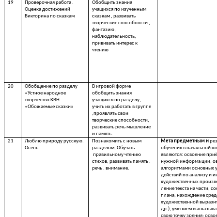
19
Проверочная работа .
Обобщить знания
Оценка достижений
учащихся по изученным
Викторина по сказкам
сказкам , развивать
творческие способности ,
фантазию ,
наблюдательность,
прививать интерес к
чтению
20
Обобщение по разделу
В игровой форме
«Устное народное
обобщить знания
творчество КВН
учащихся по разделу,
«Обожаемые сказки»
учить их работать в группе
,проявлять свои
творческие способности,
развивать речь мышление
и память.
21
Люблю природу русскую.
Познакомить с новым
Мета предметным и
ре
Осень
разделом, Обучать
обучения в начальной ш
правильному чтению
являются: освоение при
стихов, развивать память .
нужной информа ции; о
речь . внимание.
алгоритмами основных 
действий по анализу и 
художественных произв
ление текста на части, с
плана, нахождение сред
художественной вырази
др.), умением высказыва
свою точку зрения; осво