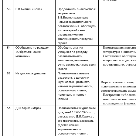
описания
53
В.В.Бианки «Сова»
Продолжить знакомство с
творчеством
В.В.Бианки,развивать
навыки выразительного
беглого чтения , обогащать
их словарный запас ,
развивать умение
анализировать поступки
героев.
Произведения классик
54
Обобщение по разделу
Обобщить знания
литературы о животн
«О братьях наших
учащихся по разделу,
Составление обобща
меньших»
развивать память ,
вопросов по содержа
мышление, внимание,
прочитанного, ответы
учить связно излагать свои
мысли
55
Из детских журналов
Познакомить с новым
разделом , с детскими
журналами , развивать
Выразительное чтение,
навыки выразительного ,
использование интонац
осознанного чтения,
соответствующих смысл
прививать интерес к
Построение небольшо
чтению
монологического выск
произведении (героях
56
Д.И.Хармс «Игра»
Познакомить с журналами
для детей 1920-1940-х гг.,
рассказать о Д.И.Хармсе ,
его творчестве, развивать
у детей навыки
выразительного
осознанного чтения ,