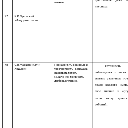
действовать даже в
чтению.
неуспеха;
77
К.И.Чуковский
«Федорино горе»
78
С.Я.Маршак «Кот и
Познакомить с жизнью и
готовность
лодыри»
творчеством С . Маршака,
собеседника и вести 
развивать память ,
мышление, прививать
знавать различные то
любовь к чтению.
право каждого иметь
своё мнение и аргу
свою точку зрени
событий;