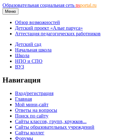
Образовательная социальная сеть
ns
portal.ru
Меню
Обзор возможностей
Детский проект «Алые паруса»
Аттестация педагогических работников
Детский сад
Начальная школа
Школа
НПО и СПО
ВУЗ
Навигация
Вход/регистрация
Главная
Мой мини-сайт
Ответы на вопросы
Поиск по сайту
Сайты классов, групп, кружков...
Сайты образовательных учреждений
Сайты коллег
Форумы