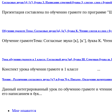
Согласные звуки [з], [з’], буква З. Написание строчной буквы З, слогов, слов с буквой
Презентация составлена по обучению грамоте по программе "Шк
Обучение грамоте Тема: Согласные звуки [к], [к’], буква К. Чтение слогов и слов с 
Обучение грамотеТема: Согласные звуки [к], [к’], буква К. Чте
Урок обучения грамоте в 1 классе. Согласный звук [ш], буква Ш. Строчная буква ш
Конспект урока обучения грамоте в 1 классе ...
Чтение - Различение согласного звука [ч’] и букв Ч,ч. Письмо- Овладение начертани
Данный интегрированный урок по обучению грамоте и чтению в 
его написанием в бук...
Мне нравится