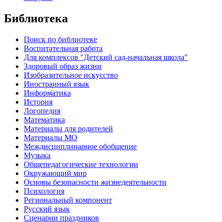
Библиотека
Поиск по библиотеке
Воспитательная работа
Для комплексов "Детский сад-начальная школа"
Здоровый образ жизни
Изобразительное искусство
Иностранный язык
Информатика
История
Логопедия
Математика
Материалы для родителей
Материалы МО
Междисциплинарное обобщение
Музыка
Общепедагогические технологии
Окружающий мир
Основы безопасности жизнедеятельности
Психология
Региональный компонент
Русский язык
Сценарии праздников