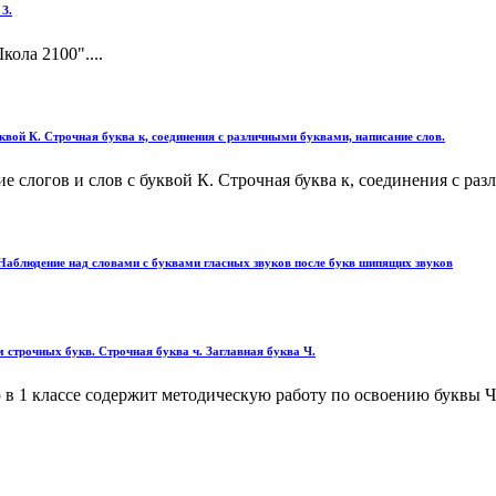
 З.
ола 2100"....
буквой К. Строчная буква к, соединения с различными буквами, написание слов.
ние слогов и слов с буквой К. Строчная буква к, соединения с ра
. Наблюдение над словами с буквами гласных звуков после букв шипящих звуков
ем строчных букв. Строчная буква ч. Заглавная буква Ч.
1 классе содержит методическую работу по освоению буквы Ч и з