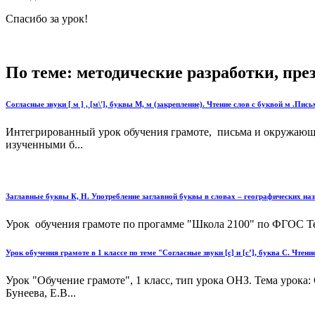
Спасибо за урок!
По теме: методические разработки, пр
Согласные звуки [ м ] , [м\'], буквы М, м (закрепление). Чтение слов с буквой м .Пи
Интегрированный урок обучения грамоте, письма и окружающий м
изученными б...
Заглавные буквы К, Н. Употребление заглавной буквы в словах – географических наз
Урок обучения грамоте по прогамме "Школа 2100" по ФГОС Тех
Урок обучения грамоте в 1 классе по теме "Согласные звуки [с] и [с’], буква С. Чтен
Урок "Обучение грамоте", 1 класс, тип урока ОНЗ. Тема урока: С
Бунеева, Е.В...