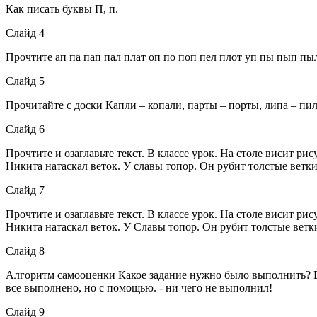
Как писать буквы П, п.
Слайд 4
Прочтите ап па пап пал плат оп по поп пел плот уп пы пып пы
Слайд 5
Прочитайте с доски Капли – копали, парты – порты, липа – пил
Слайд 6
Прочтите и озаглавьте текст. В классе урок. На столе висит р
Никита натаскал веток. У славы топор. Он рубит толстые ветки.
Слайд 7
Прочтите и озаглавьте текст. В классе урок. На столе висит ри
Никита натаскал веток. У Славы топор. Он рубит толстые ветки.
Слайд 8
Алгоритм самооценки Какое задание нужно было выполнить? Вс
все выполнено, но с помощью. - ни чего не выполнил!
Слайд 9