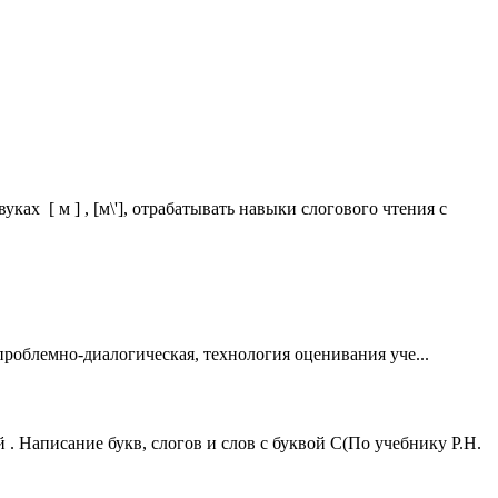
х [ м ] , [м\'], отрабатывать навыки слогового чтения с
роблемно-диалогическая, технология оценивания уче...
ой . Написание букв, слогов и слов с буквой С(По учебнику Р.Н.