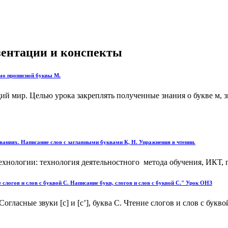
езентации и конспекты
сьмо прописной буквы М.
ир. Целью урока закреплять полученные знания о букве м, звука
ваниях. Написание слов с заглавными буквами К, Н. Упражнения в чтении.
нологии: технология деятельностного метода обучения, ИКТ, п
ие слогов и слов с буквой С. Написание букв, слогов и слов с буквой С." Урок ОНЗ
огласные звуки [с] и [с’], буква С. Чтение слогов и слов с букв