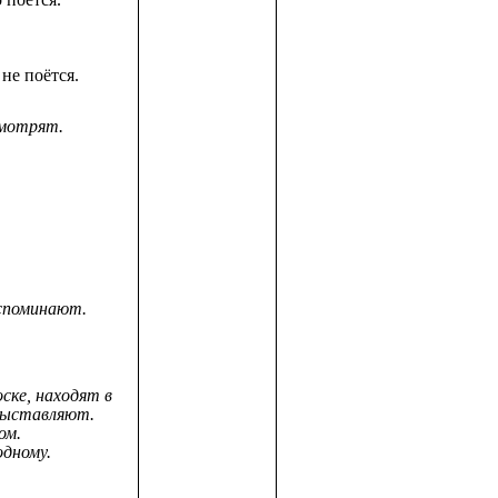
 не поётся.
мотрят.
споминают.
ске, находят в
 выставляют.
ом.
дному.