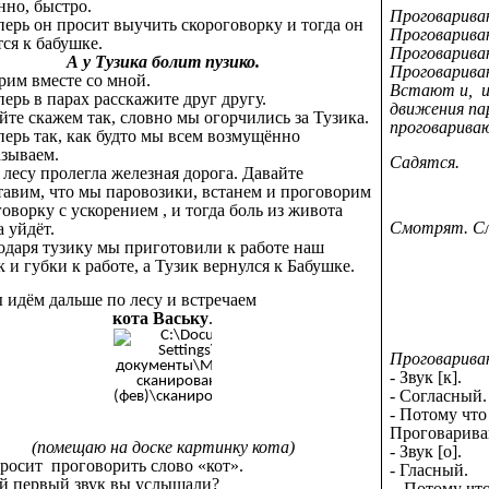
нно, быстро.
Проговарива
еперь он просит выучить скороговорку и тогда он
Проговарива
тся к бабушке.
Проговарива
А у Тузика болит пузико.
Проговарива
орим вместе со мной.
Встают и, 
перь в парах расскажите друг другу.
движения па
айте скажем так, словно мы огорчились за Тузика.
проговарива
еперь так, как будто мы всем возмущённо
азываем.
Садятся.
 лесу пролегла железная дорога. Давайте
тавим, что мы паровозики, встанем и проговорим
оворку с ускорением , и тогда боль из живота
Смотрят. С
 уйдёт.
годаря тузику мы приготовили к работе наш
 и губки к работе, а Тузик вернулся к Бабушке.
ы идём дальше по лесу и встречаем
кота Ваську
.
Проговарива
- Звук [к].
- Согласный.
- Потому что
Проговарива
(помещаю на доске картинку кота)
- Звук [о].
просит проговорить слово «кот».
- Гласный.
ой первый звук вы услышали?
- Потому что