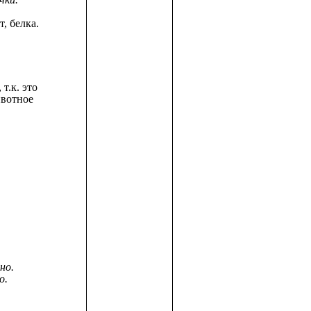
т, белка.
т.к. это
вотное
но.
о.