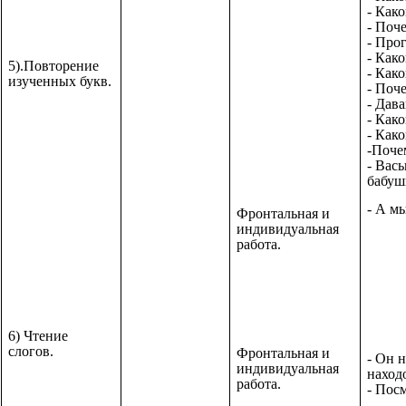
- Как
- Поч
- Прог
- Как
5).Повторение
- Как
изученных букв.
- Поч
- Дав
- Как
- Как
-Поче
- Вас
бабуш
- А м
Фронтальная и
индивидуальная
работа.
6) Чтение
слогов.
Фронтальная и
- Он 
индивидуальная
наход
работа.
- Пос