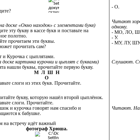
- О.
 видите?
Читают хоро
(на доске «Окно находок» с элементами букв)
одному.
ите эту букву в кассе букв и поставьте на
- МО, ЛО, Ш
ное полотно.
- У.
айте прочитаем эти буквы.
- МУ, ЛУ, ШУ
 может прочитать сам?
от и Курочка с цыплятами.
Слушают. С
а доске картинка курочки и цыплят с буквами)
та нашли буквы, прочитайте первую букву.
М Л Ш Н
О
авьте слоги из этих букв. Прочитайте.
читайте букву, которую нашёл второй цыплёнок.
авьте слоги. Прочитайте.
ушок и курочка говорят нам спасибо и
Читают. На
ащаются к бабушке.
ам на встречу идёт важный
фотограф Хрюша.