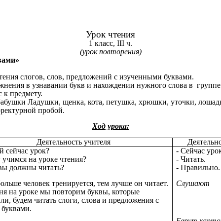
Урок чтения
1 класс, III ч.
(урок повторения)
вами»
чтения слогов, слов, предложений с изученными буквами.
жнения в узнавании букв и нахождении нужного слова в группе
 к предмету.
абушки Ладушки, щенка, кота, петушка, хрюшки, уточки, лошадк
рректурной пробой.
Ход урока:
Деятельность учителя
Деятельн
й сейчас урок?
- Сейчас уро
у учимся на уроке чтения?
- Читать.
 вы должны читать?
- Правильно.
больше человек тренируется, тем лучше он читает.
Слушают
ня на уроке мы повторим буквы, которые
ли, будем читать слоги, слова и предложения с
 буквами.
Берут карто