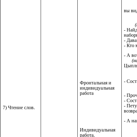
вы
- Найд
набор
- Дав
- Кто
- А в
(н
Цыпля
- Сост
Фронтальная и
индивидуальная
работа
- Про
- Сост
- Пет
7) Чтение слов.
возвр
- А н
Индивидуальная
работа.