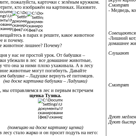
мите, пожалуйста, карточки с зелёным кружком.
Смотрят
трите, кто изображён на картинках. Назовите.
- Медведь, ко
Совещаются
овещайтесь в парах и решите, какое животное
-Лишний кот, 
е и почему.
домашнее жи
ое животное лишнее? Почему?
Слушают
одня у нас не простой урок. От бабушки –
ки убежали в лес все домашние животные,
у что она за ними плохо ухаживала. А в лесу
ние животные могут погибнуть. Давайте
ем бабушке – Ладушке вернуть её питомцев.
(на доске картинка бабушки – Ладушки)
Смотрят
к, мы отправляемся в лес и первым встречаем
щенка Тузика.
Дуют медлен
Дуют быстр
(помещаю на доске картинку щенка)
в лесу стало жарко и он просит подуть на него: