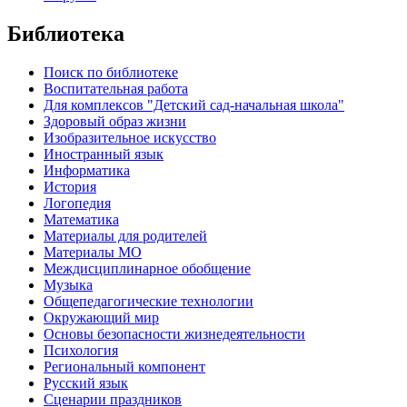
Библиотека
Поиск по библиотеке
Воспитательная работа
Для комплексов "Детский сад-начальная школа"
Здоровый образ жизни
Изобразительное искусство
Иностранный язык
Информатика
История
Логопедия
Математика
Материалы для родителей
Материалы МО
Междисциплинарное обобщение
Музыка
Общепедагогические технологии
Окружающий мир
Основы безопасности жизнедеятельности
Психология
Региональный компонент
Русский язык
Сценарии праздников