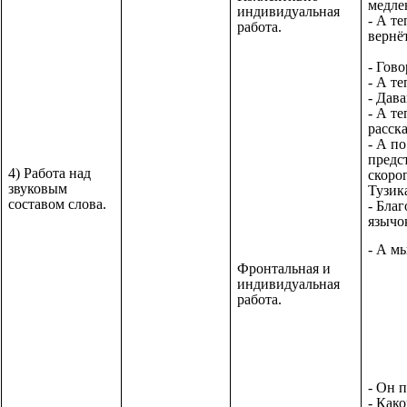
медле
индивидуальная
- А т
работа.
вернё
- Гов
- А те
- Дав
- А т
расск
- А по
предс
4) Работа над
скорог
звуковым
Тузика
составом слова.
- Бла
язычок
- А м
Фронтальная и
индивидуальная
работа.
- Он 
- Как