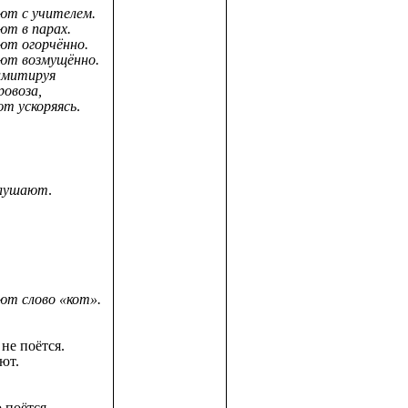
ют с учителем.
ют в парах.
ют огорчённо.
ют возмущённо.
имитируя
ровоза,
ют ускоряясь
.
лушают
.
ют слово «кот».
 не поётся.
ют.
 поётся.