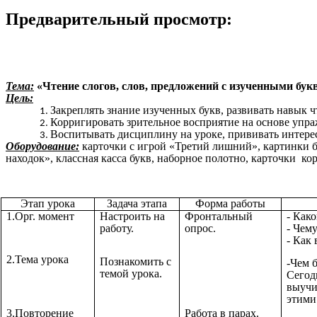
Предварительный просмотр:
Тема:
«Чтение слогов, слов, предложений с изученными бук
Цель:
Закреплять знание изученных букв, развивать навык 
Корригировать зрительное восприятие на основе упра
Воспитывать дисциплину на уроке, прививать интерес
Оборудование:
карточки с игрой «Третий лишний», картинки б
находок», классная касса букв, наборное полотно, карточки ко
Этап урока
Задача этапа
Форма работы
1.Орг. момент
Настроить на
Фронтальный
- Како
работу.
опрос.
- Чем
- Как
2.Тема урока
Познакомить с
-Чем 
темой урока.
Сегод
выучи
этими
3.Повторение
Работа в парах.