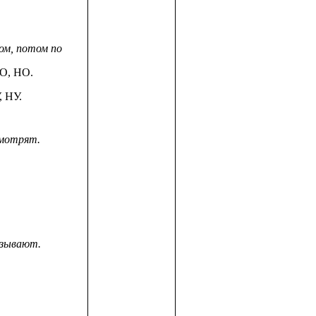
м, потом по
О, НО.
, НУ.
мотрят.
зывают.