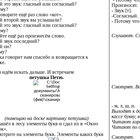
ой это звук: гласный или согласный?
Произносят.
ему?
- Звук [т].
оворите ещё раз слово «кот».
-Согласный.
ой второй звук вы услышали?
- Потому что
ой это звук: гласный или согласный?
ему?
Слушают. С
айте ещё раз произнесём слово.
ой звук последний?
ой он?
му?
ька говорит нам спасибо и возвращается к
ке.
ы идём искать дальше. И встречаем
петушка Петю.
Смотрят. В
- м, л, ш, н.
Выходят к до
кассе букву,
(помещаю на доске картинку петушка)
Читают хор
нашёл в лесу элементы букв и сдал их в «Окно
Читают по о
ок».
мотрите на элементы букв. Элементы каких букв
Смотрят.