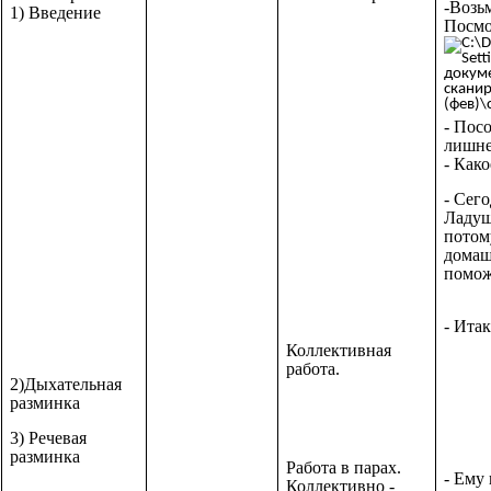
-Возь
1) Введение
Посмо
- Пос
лишне
- Как
- Сег
Ладуш
потом
домаш
помож
- Ита
Коллективная
работа.
2)Дыхательная
разминка
3) Речевая
разминка
Работа в парах.
- Ему 
Коллективно -