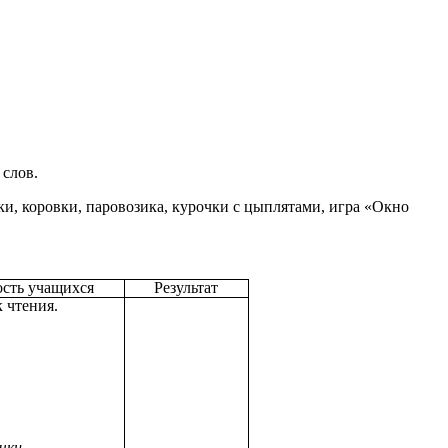
 слов.
и, коровки, паровозика, курочки с цыплятами, игра «Окно
ость учащихся
Результат
к чтения.
чки.