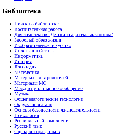
Библиотека
Поиск по библиотеке
Воспитательная работа
Для комплексов "Детский сад-начальная школа"
Здоровый образ жизни
Изобразительное искусство
Иностранный язык
Информатика
История
Логопедия
Математика
Материалы для родителей
Материалы МО
Междисциплинарное обобщение
Музыка
Общепедагогические технологии
Окружающий мир
Основы безопасности жизнедеятельности
Психология
Региональный компонент
Русский язык
Сценарии праздников