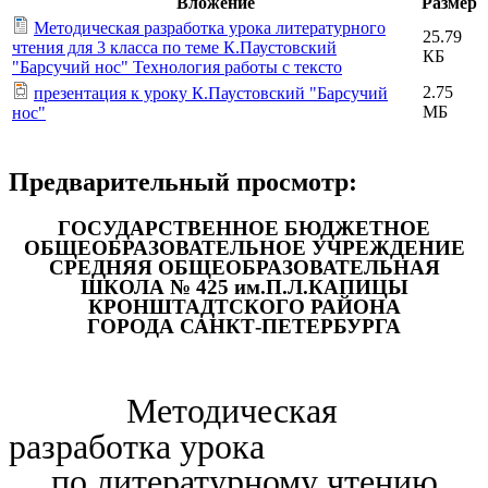
Вложение
Размер
Методическая разработка урока литературного
25.79
чтения для 3 класса по теме К.Паустовский
КБ
"Барсучий нос" Технология работы с тексто
2.75
презентация к уроку К.Паустовский "Барсучий
МБ
нос"
Предварительный просмотр:
ГОСУДАРСТВЕННОЕ БЮДЖЕТНОЕ
ОБЩЕОБРАЗОВАТЕЛЬНОЕ УЧРЕЖДЕНИЕ
СРЕДНЯЯ ОБЩЕОБРАЗОВАТЕЛЬНАЯ
ШКОЛА № 425 им.П.Л.КАПИЦЫ
КРОНШТАДТСКОГО РАЙОНА
ГОРОДА САНКТ-ПЕТЕРБУРГА
Методическая
разработка урока
по литературному чтению