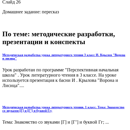
Слайд 26
Домашнее задание: пересказ
По теме: методические разработки,
презентации и конспекты
Методическая разработка урока литературного чтения 3 класс И. Крылов "Ворона
и лисица"
Урок разработан по программе "Перспективная начальная
школа" . Урок литературного чтения в 3 классе. На уроке
используется презентация к басни И . Крылова "Ворона и
Лисица"....
Методическая разработка урока литературного чтения. 1 класс. Тема: Знакомство
со звуками [Г] и [Г’] и буквой Гг;
Тема: Знакомство со звуками [Г] и [Г’] и буквой Гг; ...