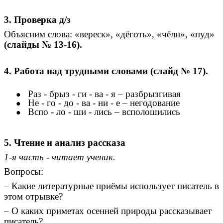
3. Проверка д/з
Объясним слова: «вереск», «дёготь», «чёлн», «пуд»
(слайды № 13-16).
4. Работа над трудными словами
(слайд № 17).
Раз - брыз - ги - ва - я – разбрызгивая
Не - го - до - ва - ни - е – негодование
Вспо - ло - ши - лись – всполошились
5. Чтение и анализ рассказа
1-я часть - читает ученик.
Вопросы:
– Какие литературные приёмы использует писатель в
этом отрывке?
– О каких приметах осенней природы рассказывает
писатель?