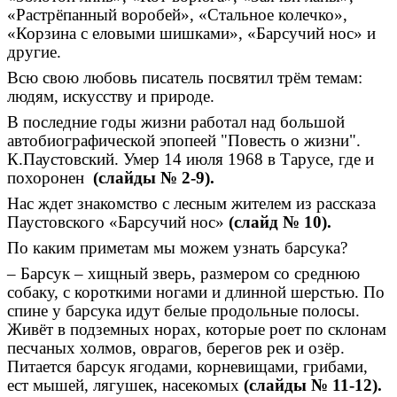
«Растрёпанный воробей», «Стальное колечко»,
«Корзина с еловыми шишками», «Барсучий нос» и
другие.
Всю свою любовь писатель посвятил трём темам:
людям, искусству и природе.
В последние годы жизни работал над большой
автобиографической эпопеей "Повесть о жизни".
К.Паустовский. Умер 14 июля 1968 в Тарусе, где и
похоронен
(слайды № 2-9).
Нас ждет знакомство с лесным жителем из рассказа
Паустовского «Барсучий нос»
(слайд № 10).
По каким приметам мы можем узнать барсука?
– Барсук – хищный зверь, размером со среднюю
собаку, с короткими ногами и длинной шерстью. По
спине у барсука идут белые продольные полосы.
Живёт в подземных норах, которые роет по склонам
песчаных холмов, оврагов, берегов рек и озёр.
Питается барсук ягодами, корневищами, грибами,
ест мышей, лягушек, насекомых
(слайды № 11-12).