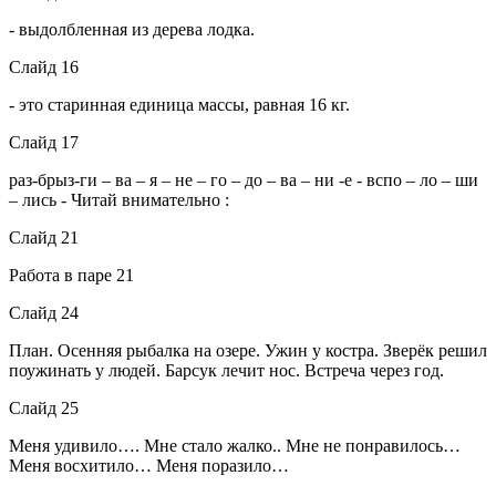
- выдолбленная из дерева лодка.
Слайд 16
- это старинная единица массы, равная 16 кг.
Слайд 17
раз-брыз-ги – ва – я – не – го – до – ва – ни -е - вспо – ло – ши
– лись - Читай внимательно :
Слайд 21
Работа в паре 21
Слайд 24
План. Осенняя рыбалка на озере. Ужин у костра. Зверёк решил
поужинать у людей. Барсук лечит нос. Встреча через год.
Слайд 25
Меня удивило…. Мне стало жалко.. Мне не понравилось…
Меня восхитило… Меня поразило…