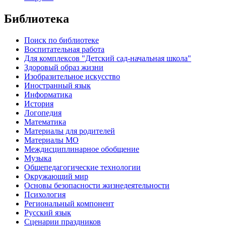
Библиотека
Поиск по библиотеке
Воспитательная работа
Для комплексов "Детский сад-начальная школа"
Здоровый образ жизни
Изобразительное искусство
Иностранный язык
Информатика
История
Логопедия
Математика
Материалы для родителей
Материалы МО
Междисциплинарное обобщение
Музыка
Общепедагогические технологии
Окружающий мир
Основы безопасности жизнедеятельности
Психология
Региональный компонент
Русский язык
Сценарии праздников