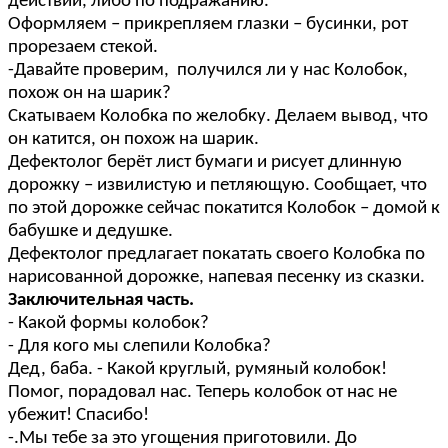
действий, либо по подражанию.
Оформляем – прикрепляем глазки – бусинки, рот
прорезаем стекой.
-Давайте проверим, получился ли у нас Колобок,
похож он на шарик?
Скатываем Колобка по желобку. Делаем вывод, что
он катится, он похож на шарик.
Дефектолог берёт лист бумаги и рисует длинную
дорожку – извилистую и петляющую. Сообщает, что
по этой дорожке сейчас покатится Колобок – домой к
бабушке и дедушке.
Дефектолог предлагает покатать своего Колобка по
нарисованной дорожке, напевая песенку из сказки.
Заключительная часть.
- Какой формы колобок?
- Для кого мы слепили Колобка?
Дед, баба. - Какой круглый, румяный колобок!
Помог, порадовал нас. Теперь колобок от нас не
убежит! Спасибо!
-.Мы тебе за это угощения приготовили. До