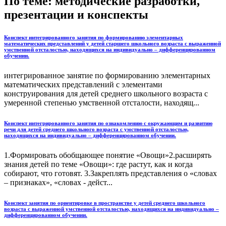
По теме: методические разработки,
презентации и конспекты
Конспект интегрированного занятия по формированию элементарных
математических представлений у детей старшего школьного возраста с выраженной
умственной отсталостью, находящихся на индивидуально – дифференцированном
обучении.
интегрированное занятие по формированию элементарных
математических представлений с элементами
конструирования для детей среднего школьного возраста с
умеренной степенью умственной отсталости, находящ...
Конспект интегрированного занятия по ознакомлению с окружающим и развитию
речи для детей среднего школьного возраста с умственной отсталостью,
находящихся на индивидуально – дифференцированном обучении.
1.Формировать обобщающее понятие «Овощи»2.расширять
знания детей по теме «Овощи»: где растут, как и когда
собирают, что готовят. 3.Закреплять представления о «словах
– признаках», «словах - дейст...
Конспект занятия по ориентировке в пространстве у детей среднего школьного
возраста с выраженной умственной отсталостью, находящихся на индивидуально –
дифференцированном обучении.