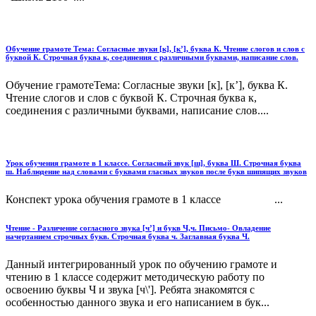
Обучение грамоте Тема: Согласные звуки [к], [к’], буква К. Чтение слогов и слов с
буквой К. Строчная буква к, соединения с различными буквами, написание слов.
Обучение грамотеТема: Согласные звуки [к], [к’], буква К.
Чтение слогов и слов с буквой К. Строчная буква к,
соединения с различными буквами, написание слов....
Урок обучения грамоте в 1 классе. Согласный звук [ш], буква Ш. Строчная буква
ш. Наблюдение над словами с буквами гласных звуков после букв шипящих звуков
Конспект урока обучения грамоте в 1 классе ...
Чтение - Различение согласного звука [ч’] и букв Ч,ч. Письмо- Овладение
начертанием строчных букв. Строчная буква ч. Заглавная буква Ч.
Данный интегрированный урок по обучению грамоте и
чтению в 1 классе содержит методическую работу по
освоению буквы Ч и звука [ч\']. Ребята знакомятся с
особенностью данного звука и его написанием в бук...