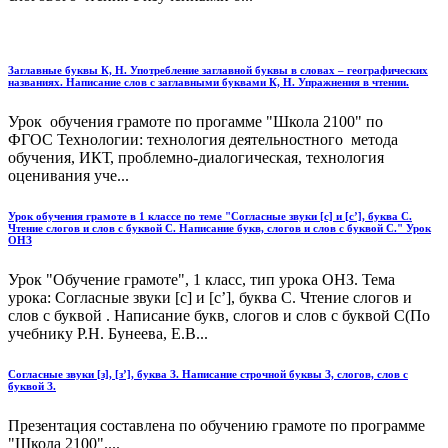
Заглавные буквы К, Н. Употребление заглавной буквы в словах – географических
названиях. Написание слов с заглавными буквами К, Н. Упражнения в чтении.
Урок обучения грамоте по прогамме "Школа 2100" по
ФГОС Технологии: технология деятельностного метода
обучения, ИКТ, проблемно-диалогическая, технология
оценивания уче...
Урок обучения грамоте в 1 классе по теме "Согласные звуки [с] и [с’], буква С.
Чтение слогов и слов с буквой С. Написание букв, слогов и слов с буквой С." Урок
ОНЗ
Урок "Обучение грамоте", 1 класс, тип урока ОНЗ. Тема
урока: Согласные звуки [с] и [с’], буква С. Чтение слогов и
слов с буквой . Написание букв, слогов и слов с буквой С(По
учебнику Р.Н. Бунеева, Е.В...
Согласные звуки [з], [з’], буква З. Написание строчной буквы З, слогов, слов с
буквой З.
Презентация составлена по обучению грамоте по программе
"Школа 2100"....