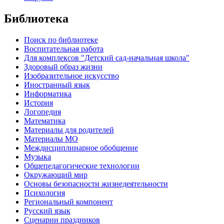
Библиотека
Поиск по библиотеке
Воспитательная работа
Для комплексов "Детский сад-начальная школа"
Здоровый образ жизни
Изобразительное искусство
Иностранный язык
Информатика
История
Логопедия
Математика
Материалы для родителей
Материалы МО
Междисциплинарное обобщение
Музыка
Общепедагогические технологии
Окружающий мир
Основы безопасности жизнедеятельности
Психология
Региональный компонент
Русский язык
Сценарии праздников