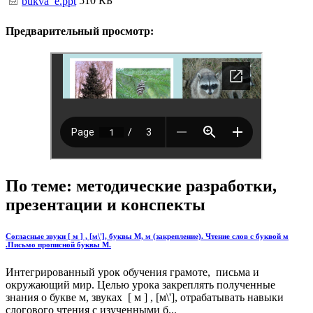
510 КБ
bukva_e.ppt
Предварительный просмотр:
По теме: методические разработки,
презентации и конспекты
Согласные звуки [ м ] , [м\'], буквы М, м (закрепление). Чтение слов с буквой м
.Письмо прописной буквы М.
Интегрированный урок обучения грамоте, письма и
окружающий мир. Целью урока закреплять полученные
знания о букве м, звуках [ м ] , [м\'], отрабатывать навыки
слогового чтения с изученными б...