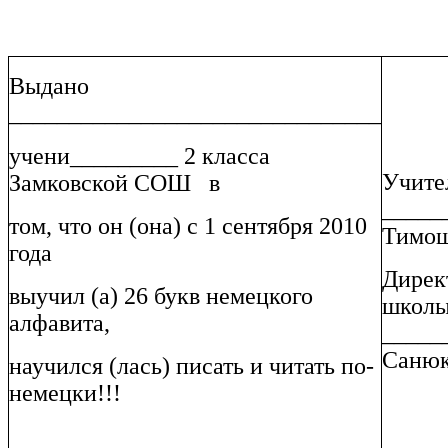
Выдано
_______________________________
учени_________ 2 класса
Учите
Замковской СОШ в
_____
том, что он (она) с 1 сентября 2010
Тимош
года
Дирек
выучил (а) 26 букв немецкого
школы
алфавита,
_____
Санюк
научился (лась) писать и читать по-
немецки!!!