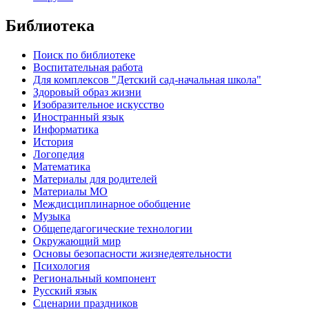
Библиотека
Поиск по библиотеке
Воспитательная работа
Для комплексов "Детский сад-начальная школа"
Здоровый образ жизни
Изобразительное искусство
Иностранный язык
Информатика
История
Логопедия
Математика
Материалы для родителей
Материалы МО
Междисциплинарное обобщение
Музыка
Общепедагогические технологии
Окружающий мир
Основы безопасности жизнедеятельности
Психология
Региональный компонент
Русский язык
Сценарии праздников