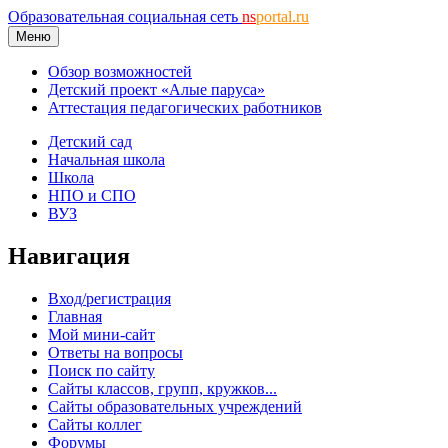
Образовательная социальная сеть
ns
portal.ru
Меню
Обзор возможностей
Детский проект «Алые паруса»
Аттестация педагогических работников
Детский сад
Начальная школа
Школа
НПО и СПО
ВУЗ
Навигация
Вход/регистрация
Главная
Мой мини-сайт
Ответы на вопросы
Поиск по сайту
Сайты классов, групп, кружков...
Сайты образовательных учреждений
Сайты коллег
Форумы