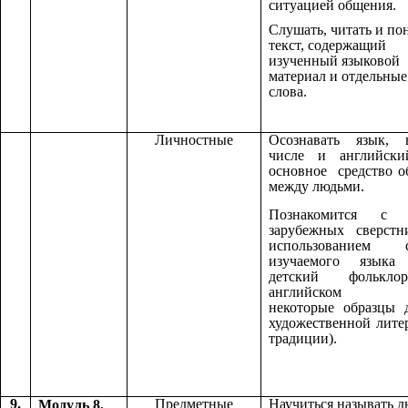
ситуацией общения.
Слушать, читать и по
текст, содержащий
изученный языковой
материал и отдельны
слова.
Личностные
Осознавать язык,
числе и английски
основное средство 
между людьми.
Познакомится с 
зарубежных сверстн
использованием с
изучаемого языка 
детский фолькл
английском я
некоторые образцы 
художественной лите
традиции).
9.
Предметные
Научиться называть д
Модуль 8.