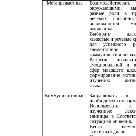
Метапредметные
Взаимодействов
окружающими, вы
разные роли в пр
речевых способно
возможностей мл
школьника.
Выбирать адекв
языковые и речевые с
для успешного р
элементарной
коммуникативной зад
Развитие познавате
эмоциональной и в
сфер младшего школ
формирование мотив
изучению англий
языка.
Коммуникативные
Запрашивать и д
необходимую информ
Использовать в
изученные лекси
единицы в Соответс
ситуацией общения.
Вести элемент
этикетный диалог.