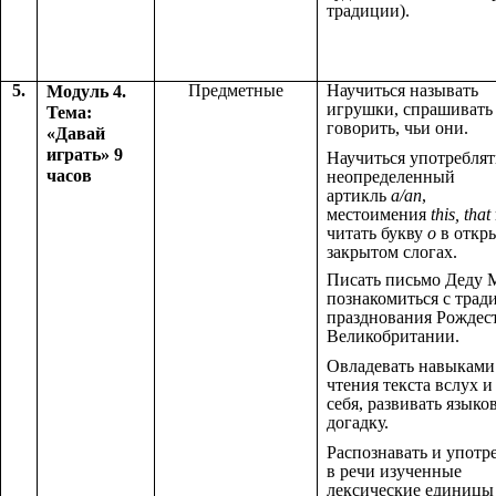
традиции).
5.
Предметные
Научиться называть
Модуль 4.
игрушки, спрашивать
Тема:
говорить, чьи они.
«Давай
играть» 9
Научиться употреблят
часов
неопределенный
артикль
a/an
,
местоимения
this, that
читать букву
о
в откр
закрытом слогах.
Писать письмо Деду 
познакомиться с тра
празднования Рождест
Великобритании.
Овладевать навыками
чтения текста вслух и
себя, развивать языко
догадку.
Распознавать и употр
в речи изученные
лексические единицы