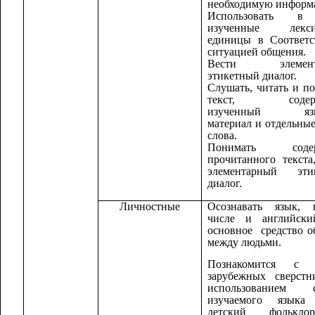
необходимую информ
Использовать в
изученные лекси
единицы в Соответс
ситуацией общения.
Вести элемент
этикетный диалог.
Слушать, читать и п
текст, содер
изученный язы
материал и отдельны
слова.
Понимать содер
прочитанного текста
элементарный эти
диалог.
Личностные
Осознавать язык,
числе и английски
основное средство 
между людьми.
Познакомится с 
зарубежных сверстн
использованием с
изучаемого языка 
детский фолькл