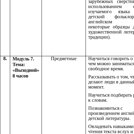
зарубежных сверстн
использованием с
изучаемого языка 
детский фолькл
английском я
некоторые образцы 
художественной лите
традиции).
8.
Предметные
Научиться говорить о 
Модуль 7.
чем можно заниматься
Тема:
свободное время.
«Выходной»
8 часов
Рассказывать о том, ч
делают люди в данны
момент.
Научиться подбирать
к словам.
Познакомиться с
произведением англи
детской литературы.
Овладевать навыками
чтения текста вслух и