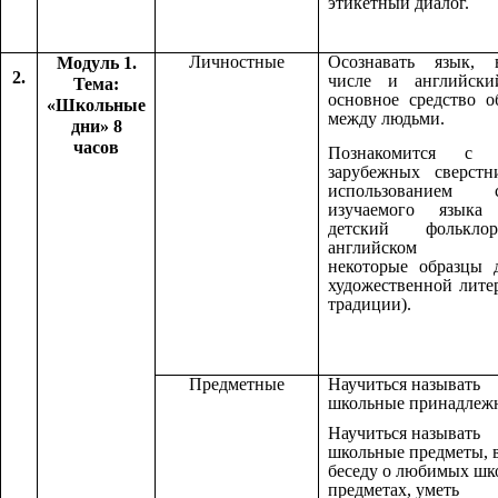
этикетный диалог.
Личностные
Осознавать язык,
Модуль 1.
2.
числе и английски
Тема:
основное средство 
«Школьные
между людьми.
дни» 8
часов
Познакомится с 
зарубежных сверстн
использованием с
изучаемого языка 
детский фолькл
английском я
некоторые образцы 
художественной лите
традиции).
Предметные
Научиться называть
школьные принадлежн
Научиться называть
школьные предметы, 
беседу о любимых шк
предметах, уметь