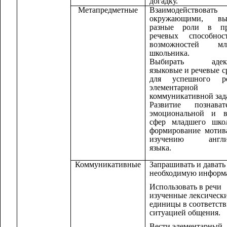
догадку.
Метапредметные
Взаимодействов
окружающими, вы
разные роли в пр
речевых способно
возможностей мл
школьника.
Выбирать адекв
языковые и речевые с
для успешного р
элементарной
коммуникативной зад
Развитие познавате
эмоциональной и в
сфер младшего школ
формирование мотив
изучению англий
языка.
Коммуникативные
Запрашивать и давать
необходимую информ
Использовать в речи
изученные лексическ
единицы в соответств
ситуацией общения.
Вести элементарный