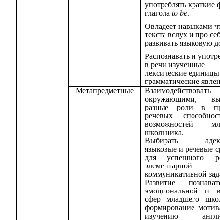
употреблять краткие
глагола
to be
.
Овладеет навыками ч
текста вслух и про себ
развивать языковую д
Распознавать и употр
в речи изученные
лексические единицы
грамматические явле
Метапредметные
Взаимодействов
окружающими, вы
разные роли в пр
речевых способно
возможностей мл
школьника.
Выбирать адекв
языковые и речевые с
для успешного р
элементарной
коммуникативной зад
Развитие познавате
эмоциональной и в
сфер младшего школ
формирование мотив
изучению англий