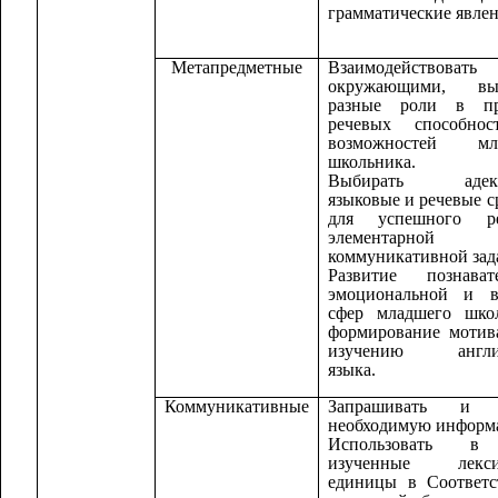
грамматические явлен
Метапредметные
Взаимодействов
окружающими, вы
разные роли в пр
речевых способно
возможностей мл
школьника.
Выбирать адекв
языковые и речевые с
для успешного р
элементарной
коммуникативной зад
Развитие познавате
эмоциональной и в
сфер младшего школ
формирование мотив
изучению англий
языка.
Коммуникативные
Запрашивать и д
необходимую информ
Использовать в
изученные лекси
единицы в Соответс