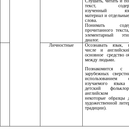
Слушать, читать и п
текст, содер
изученный язы
материал и отдельны
слова.
Понимать содер
прочитанного текста
элементарный эти
диалог.
Личностные
Осознавать язык,
числе и английски
основное средство 
между людьми.
Познакомится с 
зарубежных сверстн
использованием с
изучаемого языка 
детский фолькл
английском я
некоторые образцы 
художественной лите
традиции).