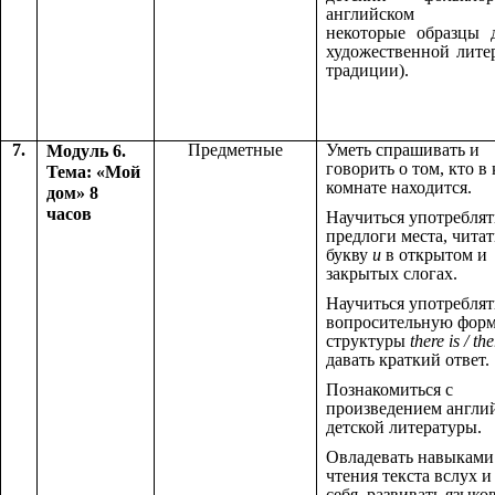
английском я
некоторые образцы 
художественной лите
традиции).
7.
Предметные
Уметь спрашивать и
Модуль 6.
говорить о том, кто в
Тема: «Мой
комнате находится.
дом» 8
часов
Научиться употреблят
предлоги места, читат
букву
и
в открытом и
закрытых слогах.
Научиться употреблят
вопросительную фор
структуры
there is / th
давать краткий ответ.
Познакомиться с
произведением англи
детской литературы.
Овладевать навыками
чтения текста вслух и
себя, развивать языко