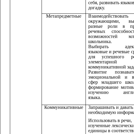
себя, развивать языко
догадку.
Метапредметные
Взаимодействов
окружающими, вы
разные роли в пр
речевых способно
возможностей мл
школьника.
Выбирать адекв
языковые и речевые с
для успешного р
элементарной
коммуникативной зад
Развитие познавате
эмоциональной и в
сфер младшего школ
формирование мотив
изучению англий
языка.
Коммуникативные
Запрашивать и давать
необходимую информ
Использовать в речи,
изученные лексическ
единицы в соответств