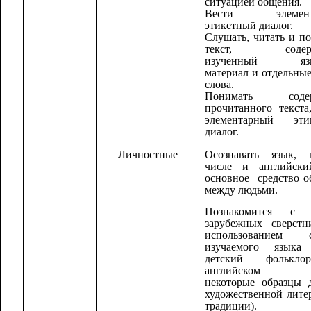
ситуацией общения.
Вести элемент
этикетный диалог.
Слушать, читать и п
текст, содер
изученный язы
материал и отдельны
слова.
Понимать содер
прочитанного текста
элементарный эти
диалог.
Личностные
Осознавать язык,
числе и английски
основное средство 
между людьми.
Познакомится с 
зарубежных сверстн
использованием с
изучаемого языка 
детский фолькл
английском я
некоторые образцы 
художественной лите
традиции).