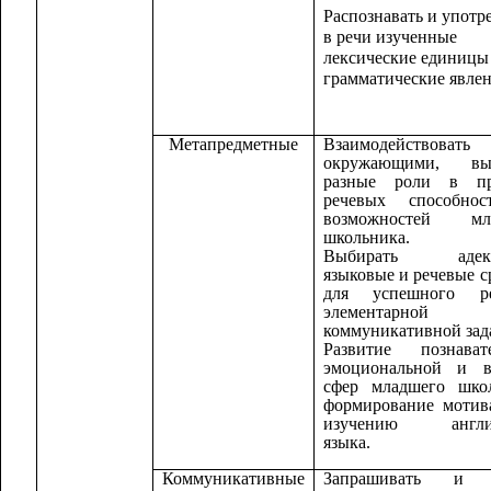
Распознавать и употр
в речи изученные
лексические единицы
грамматические явлен
Метапредметные
Взаимодействов
окружающими, вы
разные роли в пр
речевых способно
возможностей мл
школьника.
Выбирать адекв
языковые и речевые с
для успешного р
элементарной
коммуникативной зад
Развитие познавате
эмоциональной и в
сфер младшего школ
формирование мотив
изучению англий
языка.
Коммуникативные
Запрашивать и д