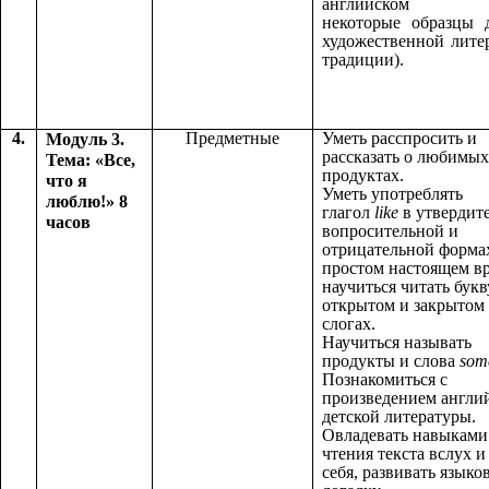
английском я
некоторые образцы 
художественной лите
традиции).
4.
Предметные
Уметь расспросить и
Модуль 3.
рассказать о любимых
Тема: «Все,
продуктах.
что я
Уметь употреблять
люблю!» 8
глагол
like
в утвердит
часов
вопросительной и
отрицательной форма
простом настоящем в
научиться читать бук
открытом и закрытом
слогах.
Научиться называть
продукты и слова
som
Познакомиться с
произведением англи
детской литературы.
Овладевать навыками
чтения текста вслух и
себя, развивать языко