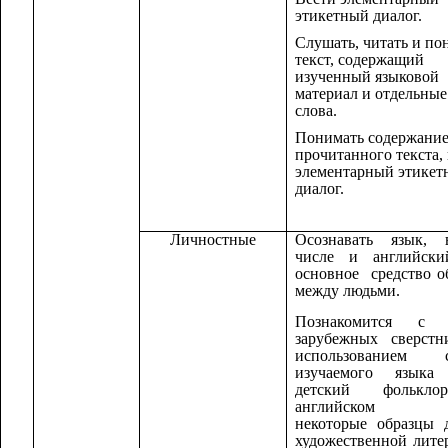
этикетный диалог.
Слушать, читать и по
текст, содержащий
изученный языковой
материал и отдельны
слова.
Понимать содержани
прочитанного текста,
элементарный этикет
диалог.
Личностные
Осознавать язык,
числе и английски
основное средство 
между людьми.
Познакомится с 
зарубежных сверстн
использованием с
изучаемого языка 
детский фолькл
английском я
некоторые образцы 
художественной лите