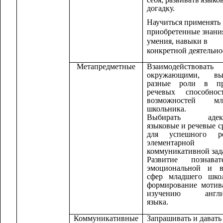
догадку.
Научиться применять
приобретенные знани
умения, навыки в
конкретной деятельно
Метапредметные
Взаимодействов
окружающими, вы
разные роли в пр
речевых способно
возможностей мл
школьника.
Выбирать адекв
языковые и речевые с
для успешного р
элементарной
коммуникативной зад
Развитие познавате
эмоциональной и в
сфер младшего школ
формирование мотив
изучению англий
языка.
Коммуникативные
Запрашивать и давать