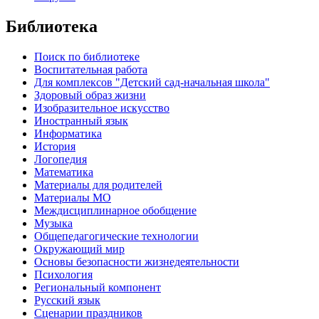
Библиотека
Поиск по библиотеке
Воспитательная работа
Для комплексов "Детский сад-начальная школа"
Здоровый образ жизни
Изобразительное искусство
Иностранный язык
Информатика
История
Логопедия
Математика
Материалы для родителей
Материалы МО
Междисциплинарное обобщение
Музыка
Общепедагогические технологии
Окружающий мир
Основы безопасности жизнедеятельности
Психология
Региональный компонент
Русский язык
Сценарии праздников