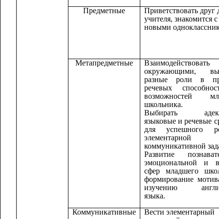
Предметные
Приветствовать друг 
учителя, знакомится с
новыми одноклассник
Метапредметные
Взаимодействов
окружающими, вы
разные роли в пр
речевых способно
возможностей мл
школьника.
Выбирать адекв
языковые и речевые с
для успешного р
элементарной
коммуникативной зад
Развитие познавате
эмоциональной и в
сфер младшего школ
формирование мотив
изучению англий
языка.
Коммуникативные
Вести элементарный