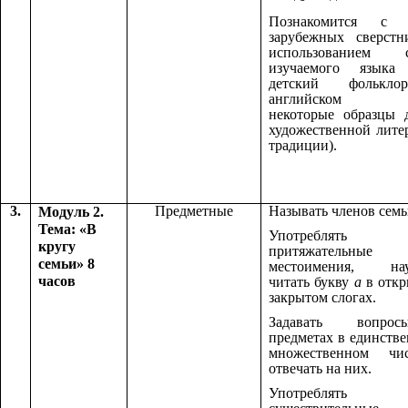
Познакомится с 
зарубежных сверстн
использованием с
изучаемого языка 
детский фолькл
английском я
некоторые образцы 
художественной лите
традиции).
3.
Предметные
Называть членов семь
Модуль 2.
Тема: «В
Употреблять
кругу
притяжательные
семьи» 8
местоимения, нау
часов
читать букву
а
в откр
закрытом слогах.
Задавать вопр
предметах в единств
множественном ч
отвечать на них.
Употреблять