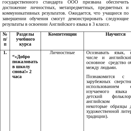
государственного стандарта ООО призвана обеспечить
достижение личностных, метапредметных, предметных и
коммуникативных результатов. Ожидается, что учащиеся по
завершении обучения смогут демонстрировать следующие
результаты в освоении Английского языка в 3 классе.
№
Разделы
Компетенции
Научится
п/
учебного
п
курса
1.
Личностные
Осознавать язык,
“«Добро
числе и английски
пожаловать
основное средство 
в школу
между людьми.
снова!» 2
часа
Познакомится с 
зарубежных сверстн
использованием с
изучаемого языка 
детский фолькл
английском я
некоторые образцы 
художественной лите
традиции).