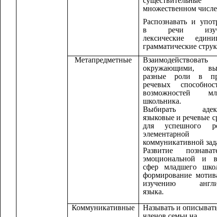
существительн
множественном числе
Распознавать и упот
в речи изуче
лексические еди
грамматические струк
Метапредметные
Взаимодействов
окружающими, вы
разные роли в пр
речевых способно
возможностей мл
школьника.
Выбирать адекв
языковые и речевые с
для успешного р
элементарной
коммуникативной зад
Развитие познавате
эмоциональной и в
сфер младшего школ
формирование мотив
изучению англий
языка.
Коммуникативные
Называть и описыват
членов семьи на