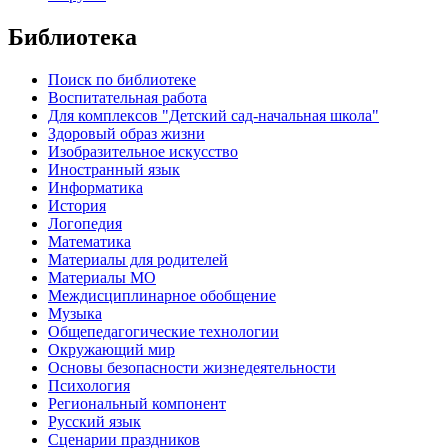
Библиотека
Поиск по библиотеке
Воспитательная работа
Для комплексов "Детский сад-начальная школа"
Здоровый образ жизни
Изобразительное искусство
Иностранный язык
Информатика
История
Логопедия
Математика
Материалы для родителей
Материалы МО
Междисциплинарное обобщение
Музыка
Общепедагогические технологии
Окружающий мир
Основы безопасности жизнедеятельности
Психология
Региональный компонент
Русский язык
Сценарии праздников