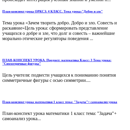
План-конспект урока ОРКСЭ. 4 КЛАСС. Тема урока:"Добро и зло"
Тема урока «Зачем творить добро. Добро и зло. Совесть и
раскаяние»Цель урока: сформировать представление
учащихся о добре и зле, что долг и совесть – важнейшие
морально-этические регуляторы поведения ...
ПЛАН-КОНСПЕКТ УРОКА. Предмет: математика Класс: 3 Тема урока:
"Симметричные фигуры"
Цель учителя: подвести учащихся к пониманию понятия
симметричные фигуры с осью симметрии....
План-конспект урока математики 1 класс тема: "Задача"+ самоанализ урока
План-конспект урока математики 1 класс тема: "Задача"+
самоанализ урока...