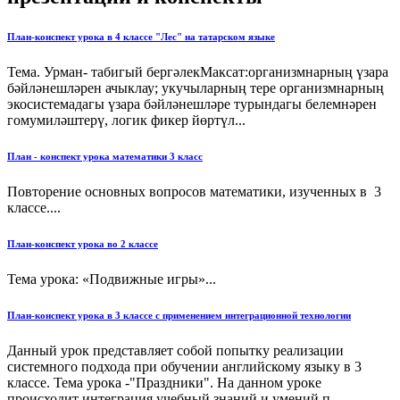
План-конспект урока в 4 классе "Лес" на татарском языке
Тема. Урман- табигый бергәлекМаксат:организмнарның үзара
бәйләнешләрен ачыклау; укучыларның тере организмнарның
экосистемадагы үзара бәйләнешләре турындагы белемнәрен
гомумиләштерү, логик фикер йөртүл...
План - конспект урока математики 3 класс
Повторение основных вопросов математики, изученных в 3
классе....
План-конспект урока во 2 классе
Тема урока: «Подвижные игры»...
План-конспект урока в 3 классе с применением интеграционной технологии
Данный урок представляет собой попытку реализации
системного подхода при обучении английскому языку в 3
классе. Тема урока -"Праздники". На данном уроке
происходит интеграция учебный знаний и умений п...