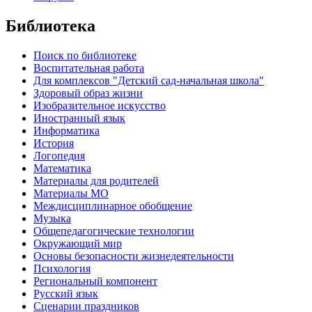
Библиотека
Поиск по библиотеке
Воспитательная работа
Для комплексов "Детский сад-начальная школа"
Здоровый образ жизни
Изобразительное искусство
Иностранный язык
Информатика
История
Логопедия
Математика
Материалы для родителей
Материалы МО
Междисциплинарное обобщение
Музыка
Общепедагогические технологии
Окружающий мир
Основы безопасности жизнедеятельности
Психология
Региональный компонент
Русский язык
Сценарии праздников