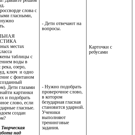
! Давайте решим
д.
россворде слова с
ными гласными,
 нужно
- Дети отвечают на
ть.
вопросы.
ЛЬНАЯ
СТИКА
чных местах
Карточки с
класса
ребусами
жены таблицы с
ением воды в
 река, озеро,
уд, ключ и одно
ение с фонтаном
 созданный
- Нужно подобрать
м). Дети глазами
проверочное слово,
найти картинки
в котором
их и подобрать
безударная гласная
ное слово, если
становится ударной.
ударные гласные.
Ученики
одоем создан
выполняют
ом?
тренинговые
Творческая
задания.
абота над