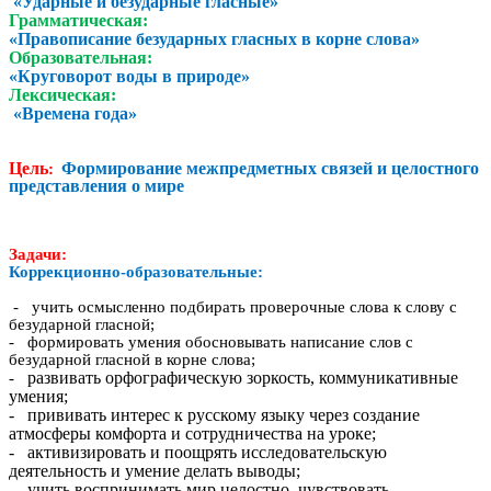
«Ударные и безударные гласные»
Грамматическая:
«Правописание безударных гласных в корне слова»
Образовательная:
«Круговорот воды в природе»
Лексическая:
«Времена года»
Цель:
Формирование межпредметных связей и целостного
представления о мире
Задачи:
Коррекционно-образовательные:
- учить осмысленно подбирать проверочные слова к слову с
безударной гласной;
- формировать умения обосновывать написание слов с
безударной гласной в корне слова;
развивать орфографическую зоркость, коммуникативные
-
умения;
- прививать интерес к русскому языку через создание
атмосферы комфорта и сотрудничества на уроке;
- активизировать и поощрять исследовательскую
деятельность и умение делать выводы;
- учить воспринимать мир целостно, чувствовать