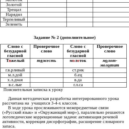
Золотой
Трещал
Нарядил
Терпеливый
Зеленеть
Задание № 2 (дополнительное)
Слово с
Проверочное
Слово с
Проверочное
безударной
слово
безударной
слово
гласной
гласной
Т
я
желый
т
я
жесть
м
о
л
о
ток
м
о
лот-
мол
о
тит
г.в.рливый
ст.рик
м.л.дой
б.ец
х.л.дная
в.да
в.с.лые
г.л.са
Пояснительная записка к уроку
Данная методическая разработка интегрированного урока
рассчитана на учащихся 3-4-х классов.
В ходе урока прослеживаются межпредметные связи
(«Русский язык» и «Окружающий мир»), параллельно решаются
логопедические коррекционные задачи: активизация речевой
активности, коррекция дисорфографии, расширение словарного
запаса.