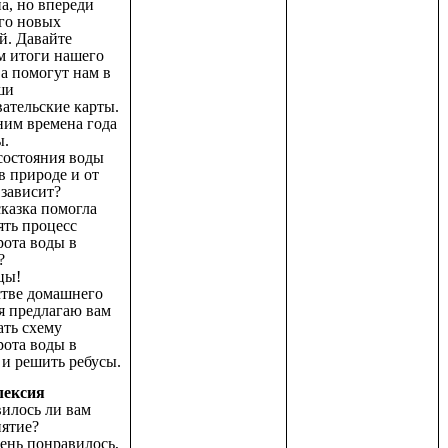
а, но впереди
го новых
й. Давайте
м итоги нашего
 а помогут нам в
ши
ательские карты.
ним времена года
ы.
состояния воды
в природе и от
 зависит?
сказка помогла
ять процесс
рота воды в
?
цы!
стве домашнего
я предлагаю вам
ать схему
рота воды в
 и решить ребусы.
лексия
вилось ли вам
нятие?
ень понравилось,