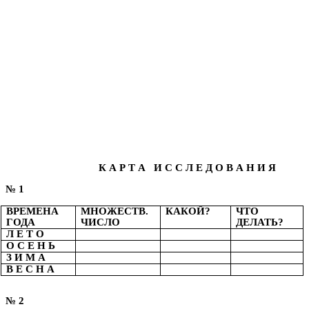
К А Р Т А И С С Л Е Д О В А Н И Я
№ 1
ВРЕМЕНА
МНОЖЕСТВ.
КАКОЙ?
ЧТО
ГОДА
ЧИСЛО
ДЕЛАТЬ?
Л Е Т О
О С Е Н Ь
З И М А
В Е С Н А
№ 2