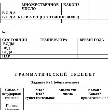
МНОЖЕСТВЕННОЕ
КАКОЙ?
ЧИСЛО
В О Д А
В О Д А Б Ы В А Е Т (СОСТОЯНИЕ ВОДЫ)
№ 3
СОСТОЯНИЯ
ТЕМПЕРАТУРА
ВРЕМЯ ГОДА
ВОДЫ
ЛЁД
ВОДА
ПАР
Г Р А М М А Т И Ч Е С К И Й Т Р Е Н И Н Г
Задание № 1 (обязательное)
Слово с
Что?
Множеств.
Какой?
безударной
Кто?
число
Какая?
гласной
существительное
прилагательное
Полоса
Молоток