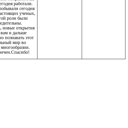
егодня работали.
побывали сегодня
настоящих ученых,
этой роли были
бедительны.
, новые открытия
 вам и дальше
о познавать этот
льный мир во
 многообразии.
ончен.Спасибо!