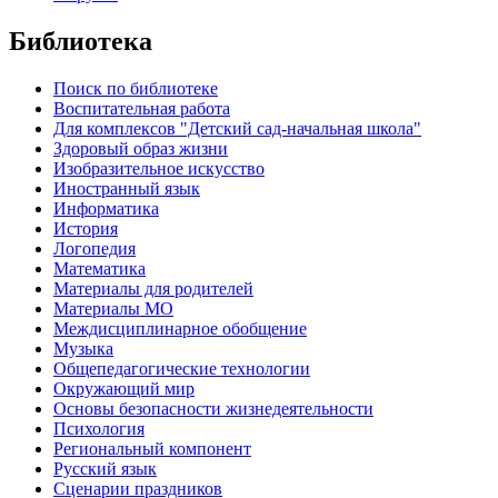
Библиотека
Поиск по библиотеке
Воспитательная работа
Для комплексов "Детский сад-начальная школа"
Здоровый образ жизни
Изобразительное искусство
Иностранный язык
Информатика
История
Логопедия
Математика
Материалы для родителей
Материалы МО
Междисциплинарное обобщение
Музыка
Общепедагогические технологии
Окружающий мир
Основы безопасности жизнедеятельности
Психология
Региональный компонент
Русский язык
Сценарии праздников