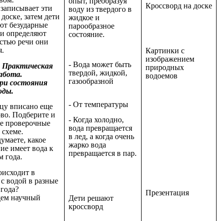
опыт, преобразуя
Кроссворд на доске
 записывает эти
воду из твердого в
 доске, затем дети
жидкое и
ют безударные
парообразное
 и определяют
состояние.
астью речи они
я.
Картинки с
изображением
- Вода может быть
Практическая
природных
твердой, жидкой,
абота.
водоемов
газообразной
ри состояния
оды.
- От температуры
цу вписано еще
ово. Подберите и
- Когда холодно,
е проверочные
вода превращается
 схеме.
в лед, а когда очень
умаете, какое
жарко вода
ие имеет вода к
превращается в пар.
м года.
оисходит в
с водой в разные
 года?
Презентация
дем научный
Дети решают
кроссворд