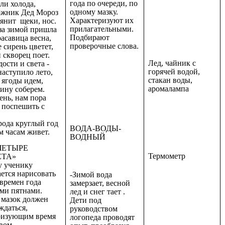
года по очереди, по
ли холода,
одному мазку.
ожник Дед Мороз
Характеризуют их
янит щеки, нос.
прилагательными.
за зимой пришла
Подбирают
асавица весна,
проверочные слова.
 сирень цветет,
 скворец поет.
Лед, чайник с
ости и света -
горячей водой,
наступило лето,
стакан воды,
 ягоды идем,
аромалампа
ину соберем.
ень, нам пора
 поспешить с
рода круглый год
ВОДА-ВОДЫ-
м часам живет.
ВОДНЫЙ
ЧЕТЫРЕ
Термометр
ЕТА»
 ученику
ется нарисовать
-Зимой вода
времен года
замерзает, весной
ми пятнами.
лед и снег тает .
мазок должен
Дети под
ждаться,
руководством
ризующим время
логопеда проводят
вом.