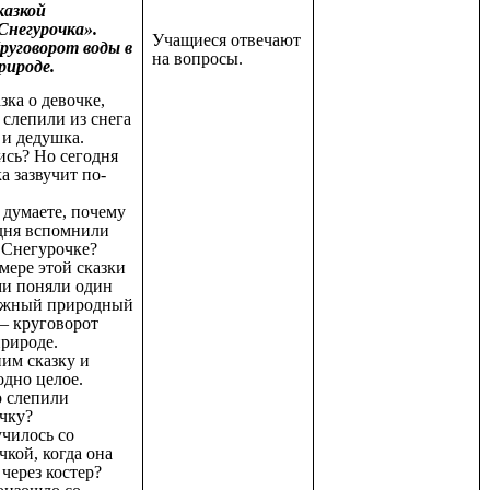
казкой
Снегурочка».
Учащиеся отвечают
руговорот воды в
на вопросы.
рироде.
азка о девочке,
 слепили из снега
 и дедушка.
ись? Но сегодня
ка зазвучит по-
 думаете, почему
дня вспомнили
 Снегурочке?
мере этой сказки
ми поняли один
ажный природный
 – круговорот
природе.
им сказку и
одно целое.
о слепили
чку?
училось со
кой, когда она
через костер?