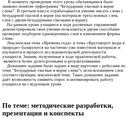
К моменту проведения этого урока обучающимся было
знакомо понятие орфограмма “Безударные гласные в корне
слова”. В третьем классе отрабатывается умение писать слова с
безударной гласной в корне (на материале трехсложных слов,
слов с двумя безударными гласными в корне).
На данном уроке учащиеся в ходе различных упражнений
демонстрировали свои умения пользоваться двумя способами
проверки: подбором однокоренных слов и изменением формы
слова.
Лексическая тема «Времена года» и тема «Круговорот воды в
природе» базируются на частично уже известном материале и
изучаются в процессе исследовательской деятельности
учащихся. Знания, полученные в ходе практической работы,
являются более долгосрочными и результативными.
Домашнее задание было задано в виде карточки с ребусами по
теме “Безударные гласные в корне слова”с использованием слов
соответствующих лексической теме. Такое домашнее задание
даёт возможность оживить опрос и активизировать работу
учащихся на следующем уроке.
По теме: методические разработки,
презентации и конспекты