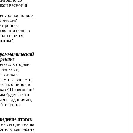
оизошло со
чкой весной и
негурочка попала
ю зимой?
у процесс
зования воды в
 называется
ротом?
рамматический
ренинг
очках, которые
ред вами,
ы слова с
ными гласными.
ежать ошибок в
овах? Правильно!
ам будет легко
ся с заданиями,
йте их по
дведение итогов
, на сегодня наша
ательская работа