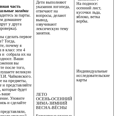
Дети выполняют
На подносе:
овная часть
указания логопеда,
осенний лист,
кальные загадки
отвечают на
кусочки льда,
адитесь за парты.
вопросы, делают
яблоко, ветка
м домашнее
вывод,
вербы.
друг у друга
озвучивают
роверка).
лексическую тему
занятия.
вы сделать первое
? Тогда,
те, почему я
 в класс эти 4
 и собрала их на
односе. Ваши
ожения вы
те после того,
Индивидуальные
слушаете великую
исследовательские
П.И. Чайковского.
карты
е на предметы,
е и представляйте
 которые будет
ь ваше
ЛЕТО
ение. Уловите
ОСЕНЬ-ОСЕННИЙ
язь и сделайте
ЗИМА-ЗИМНИЙ
ВЕСНА-ВЁСНЫ
 представляли,
лушали музыку?
Безударные гласные