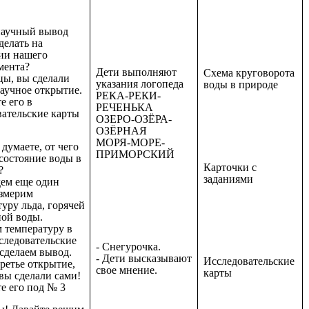
научный вывод
делать на
ии нашего
мента?
Дети выполняют
Схема круговорота
цы, вы сделали
указания логопеда
воды в природе
аучное открытие.
РЕКА-РЕКИ-
е его в
РЕЧЕНЬКА
вательские карты
ОЗЕРО-ОЗЁРА-
ОЗЁРНАЯ
МОРЯ-МОРЕ-
 думаете, от чего
ПРИМОРСКИЙ
состояние воды в
Карточки с
?
заданиями
дем еще один
измерим
уру льда, горячей
ной воды.
 температуру в
следовательские
- Снегурочка.
сделаем вывод.
- Дети высказывают
Исследовательские
третье открытие,
свое мнение.
карты
вы сделали сами!
е его под № 3