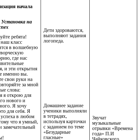
низация начала
Установка на
спех
Дети здороваются,
выполняют задания
уйте ребята!
логопеда.
 наш класс
ится в волшебную
творческую
рию, где нас
ивительные
, и эти открытия
е именно вы.
е свои руки на
овторяйте за мной
ые слова:
я я открою для
го нового и
Домашнее задание
ного. Я хочу
ученики выполняли
это для себя. Я
в тетрадях,
 успеха в любом
Звучат
используя карточки
тому что я умный,
музыкальные
с заданием по теме
и замечательный
отрывки «Времена
«Безударные
года» П.И
гласные»
ы!
Чайковского