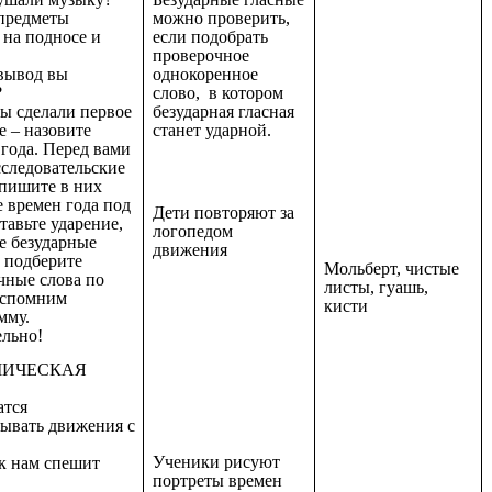
 предметы
можно проверить,
 на подносе и
если подобрать
проверочное
 вывод вы
однокоренное
?
слово, в котором
вы сделали первое
безударная гласная
е – назовите
станет ударной.
года. Перед вами
сследовательские
впишите в них
 времен года под
Дети повторяют за
тавьте ударение,
логопедом
е безударные
движения
, подберите
Мольберт, чистые
чные слова по
листы, гуашь,
Вспомним
кисти
мму.
ельно!
ИЧЕСКАЯ
атся
вывать движения с
Ученики рисуют
 к нам спешит
портреты времен