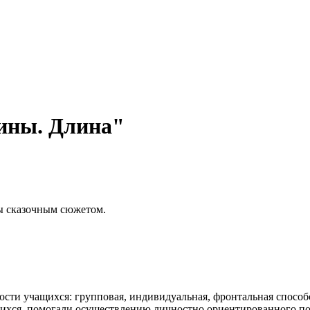
чины. Длина"
ны сказочным сюжетом.
ти учащихся: групповая, индивидуальная, фронтальная способ
щихся, помогали осуществлению личностно ориентированного по