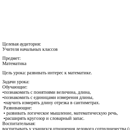
Целевая аудитория:
Учителя начальных классов
Предмет:
Математика
Цель урока: развивать интерес к математике.
Задачи урока:
Обучающие:
•познакомить с понятиями величина, длина,
•познакомить с единицами измерения длины,
•научить измерять длину отрезка в сантиметрах.
Развивающие:
• развивать логическое мышление, математическую речь,
•расширять кругозор и словарный запас.
Воспитательная:
воспитывать у учащихся отношения делового сотрудничества (