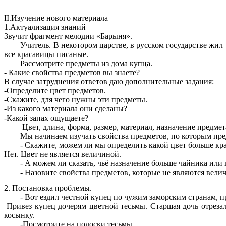
II.Изучение нового материала
1.Актуализация знаний
Звучит фрагмент мелодии «Барыня».
Учитель. В некотором царстве, в русском государстве жил – 
все красавицы писаные.
Рассмотрите предметы из дома купца.
- Какие свойства предметов вы знаете?
В случае затруднения ответов даю дополнительные задания:
-Определите цвет предметов.
-Скажите, для чего нужны эти предметы.
-Из какого материала они сделаны?
-Какой запах ощущаете?
Цвет, длина, форма, размер, материал, назначение предмета,
Мы начинаем изучать свойства предметов, по которым предм
- Скажите, можем ли мы определить какой цвет больше кра
Нет. Цвет не является величиной.
- А можем ли сказать, чьё назначение больше чайника или п
- Назовите свойства предметов, которые не являются величина
2. Постановка проблемы.
- Вот ездил честной купец по чужим заморским странам, про
Привез купец дочерям цветной тесьмы. Старшая дочь отрезал
косынку.
-Посмотрите на полоски тесьмы.