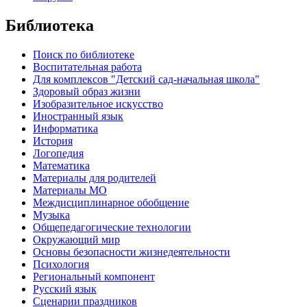
Библиотека
Поиск по библиотеке
Воспитательная работа
Для комплексов "Детский сад-начальная школа"
Здоровый образ жизни
Изобразительное искусство
Иностранный язык
Информатика
История
Логопедия
Математика
Материалы для родителей
Материалы МО
Междисциплинарное обобщение
Музыка
Общепедагогические технологии
Окружающий мир
Основы безопасности жизнедеятельности
Психология
Региональный компонент
Русский язык
Сценарии праздников