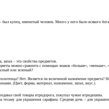
был купец, именитый человек. Много у него было всякого богатс
 запах – это свойства предметов.
еты можно сравнить с помощью знаков «больше», «меньше», «р
сный или зеленый?
олотенца? Нет. Является ли величиной назначение предмета? Не
ми. (Цвет, форма, материал, назначение, запах, вкус.)
давал свой товары втридорога, покупал чужие втридешева.
а тесьму для украшения сарафана. Средняя дочь – для украше