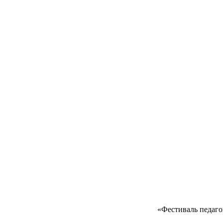
учи
«Фестиваль педагогических идей