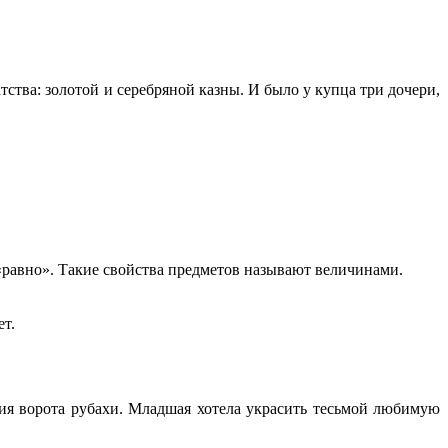
тва: золотой и серебряной казны. И было у купца три дочери,
авно». Такие свойства предметов называют величинами.
т.
ния ворота рубахи. Младшая хотела украсить тесьмой любимую