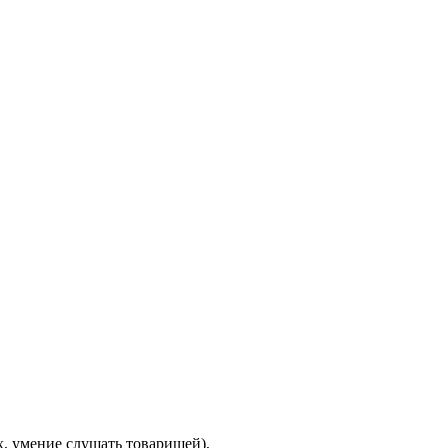
х, умение слушать товарищей),