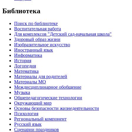
Библиотека
Поиск по библиотеке
Воспитательная работа
Для комплексов "Детский сад-начальная школа"
Здоровый образ жизни
Изобразительное искусство
Иностранный язык
Информатика
История
Логопедия
Математика
Материалы для родителей
Материалы МО
Междисциплинарное обобщение
Музыка
Общепедагогические технологии
Окружающий мир
Основы безопасности жизнедеятельности
Психология
Региональный компонент
Русский язык
Сценарии праздников