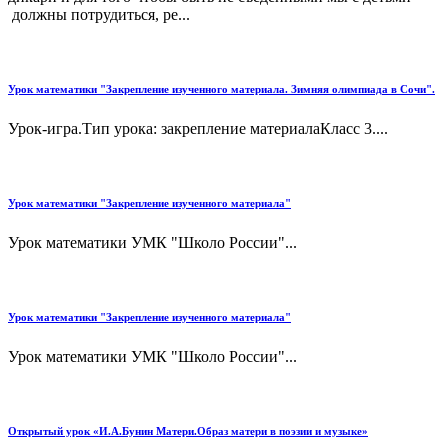
должны потрудиться, ре...
Урок математики "Закрепление изученного материала. Зимняя олимпиада в Сочи".
Урок-игра.Тип урока: закрепление материалаКласс 3....
Урок математики "Закрепление изученного материала"
Урок математики УМК "Школо России"...
Урок математики "Закрепление изученного материала"
Урок математики УМК "Школо России"...
Открытый урок «И.А.Бунин Матери.Образ матери в поэзии и музыке»