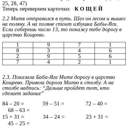
25, 28, 47)
Теперь перевернем карточки:
К О Щ Е Й
2.2 Митя отправился в путь. Шел он лесом и вышел
на поляну. А на поляне стоит избушка Бабы-Яги.
Если соберешь число 13, то покажу тебе дорогу в
царство Кощеево.
1
9
7
1
8
3
4
6
2
9
5
6
7
4
2
1
2.3. Показала Баба-Яга Мите дорогу в царство
Кощеево. Привела дорога Митю к столбу. А на
столбе надпись: “Дальше пройдет тот, кто
сделает задание”
84 – 20 = 59 – 51 = 72 – 40 =
68 – 63 =
15 + 31 = 34 – 24 = 23 + 31 =
45 – 25 =