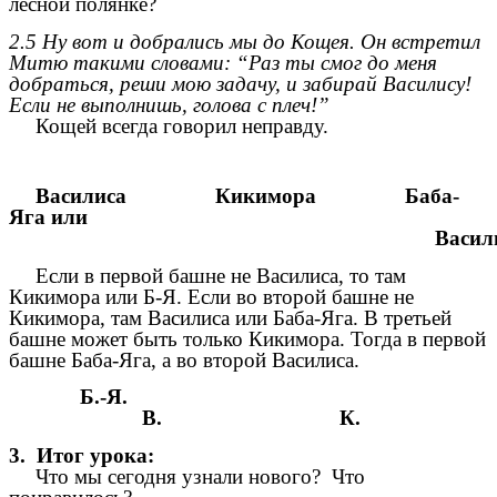
лесной полянке?
2.5 Ну вот и добрались мы до Кощея. Он встретил
Митю такими словами: “Раз ты смог до меня
добраться, реши мою задачу, и забирай Василису!
Если не выполнишь, голова с плеч!”
Кощей всегда говорил неправду.
Василиса Кикимора Баба-
Яга или
Василис
Если в первой башне не Василиса, то там
Кикимора или Б-Я. Если во второй башне не
Кикимора, там Василиса или Баба-Яга. В третьей
башне может быть только Кикимора. Тогда в первой
башне Баба-Яга, а во второй Василиса.
Б.-Я.
В. К.
3. Итог урока:
Что мы сегодня узнали нового? Что