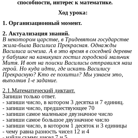
способности, интерес к математике.
Ход урока:
1. Организационный момент.
2. Актуализация знаний.
В некотором царстве, в Тридевятом государстве
жила-была Василиса Прекрасная. Однажды
Василиса исчезла. А в это время в соседней деревне
у бабушке на каникулах гостил городской мальчик
Митя. И вот на поиски Василисы отправился наш
герой. Но куда идти, где искать Василису
Прекрасную? Кто ее похитил? Мы узнаем это,
выполнив 1-е задание.
2.1.Математический диктант.
Запиши только ответ.
- запиши число, в котором 3 десятка и 7 единиц.
- запиши число, предшествующее 70
- запиши самое маленькое двузначное число
- запиши самое большое двузначное число
- запиши число, в котором 1 десяток и 3 единицы
- чему равна разность чисел 12 и 4
- найди сумму чисел 7 и 5