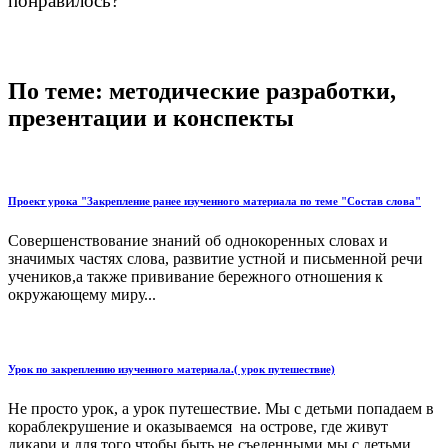
понравилось?
По теме: методические разработки,
презентации и конспекты
Проект урока "Закрепление ранее изученного материала по теме "Состав слова"
Совершенствование знаний об однокоренных словах и
значимых частях слова, развитие устной и письменной речи
учеников,а также прививание бережного отношения к
окружающему миру...
Урок по закреплению изученного материала.( урок путешествие)
Не просто урок, а урок путешествие. Мы с детьми попадаем в
кораблекрушение и оказываемся на острове, где живут
дикари и для того чтобы быть не съеденными мы с детьми