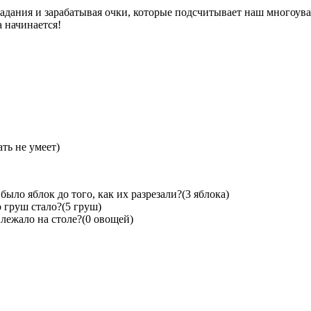
адания и зарабатывая очки, которые подсчитывает наш многоув
 начинается!
ать не умеет)
было яблок до того, как их разрезали?(3 яблока)
о груш стало?(5 груш)
 лежало на столе?(0 овощей)