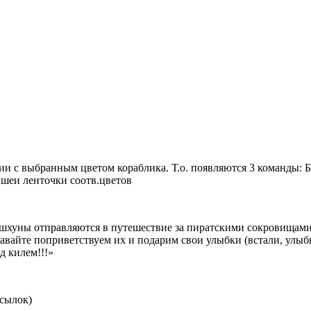
вии с выбранным цветом кораблика. Т.о. появляются 3 команды: 
 шеи ленточки соотв.цветов
 шхуны отправляются в путешествие за пиратскими сокровищами,
давайте поприветствуем их и подарим свои улыбки (встали, улыб
д килем!!!»
ссылок)