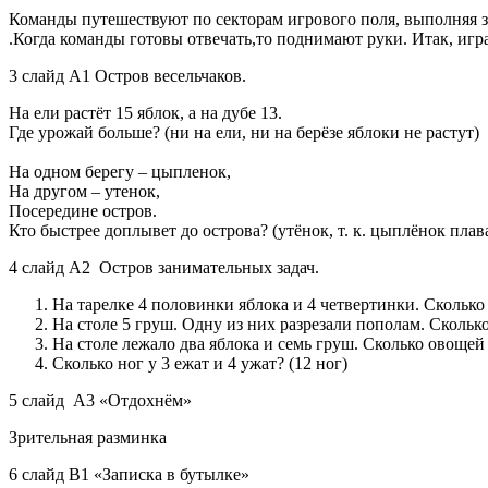
Команды путешествуют по секторам игрового поля, выполняя з
.Когда команды готовы отвечать,то поднимают руки. Итак, игра
3 слайд А1 Остров весельчаков.
На ели растёт 15 яблок, а на дубе 13.
Где урожай больше? (ни на ели, ни на берёзе яблоки не растут)
На одном берегу – цыпленок,
На другом – утенок,
Посередине остров.
Кто быстрее доплывет до острова? (утёнок, т. к. цыплёнок плав
4 слайд А2
Остров занимательных задач.
На тарелке 4 половинки яблока и 4 четвертинки. Сколько 
На столе 5 груш. Одну из них разрезали пополам. Скольк
На столе лежало два яблока и семь груш. Сколько овощей
Сколько ног у 3 ежат и 4 ужат? (12 ног)
5 слайд А3 «Отдохнём»
Зрительная разминка
6 слайд В1 «Записка в бутылке»