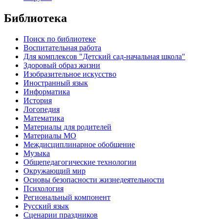
Библиотека
Поиск по библиотеке
Воспитательная работа
Для комплексов "Детский сад-начальная школа"
Здоровый образ жизни
Изобразительное искусство
Иностранный язык
Информатика
История
Логопедия
Математика
Материалы для родителей
Материалы МО
Междисциплинарное обобщение
Музыка
Общепедагогические технологии
Окружающий мир
Основы безопасности жизнедеятельности
Психология
Региональный компонент
Русский язык
Сценарии праздников